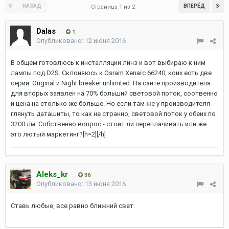
НАЗАД
ВПЕРЁД
Страница 1 из 2
Dalas
1
Опубликовано:
12 июня 2016
В общем готовлюсь к инсталляции линз и вот выбираю к ним
лампы под D2S. Склоняюсь к Osram Xenarc 66240, коих есть две
серии: Original и Night breaker unlimited. На сайте производителя
для вторых заявлен на 70% больший световой поток, соотвенно
и цена на столько же больше. Но если там же у производителя
глянуть даташиты, то как не странно, световой поток у обеих по
3200 лм. Собственно вопрос - стоит ли переплачивать или же
это лютый маркетинг?[h=2][/h]
Aleks_kr
36
Опубликовано:
13 июня 2016
Ставь любые, все равно ближний свет.