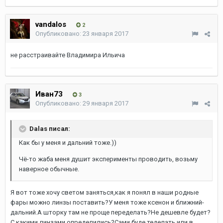
vandalos
2
Опубликовано:
23 января 2017
не расстраивайте Владимира Ильича
Иван73
3
Опубликовано:
29 января 2017
Dalas писал:
Как бы у меня и дальний тоже.))
Чё-то жаба меня душит эксперименты проводить, возьму
наверное обычные.
Я вот тоже хочу светом заняться,как я понял в наши родные
фары можно линзы поставить?У меня тоже ксенон и ближний-
дальний.А шторку там не проще переделать?Не дешевле будет?
С какими линзами определились?Сами буде теделать или в