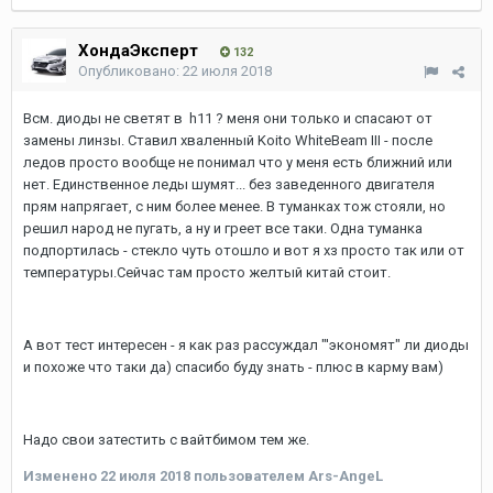
ХондаЭксперт
132
Опубликовано:
22 июля 2018
Всм. диоды не светят в h11 ? меня они только и спасают от
замены линзы. Ставил хваленный Koito WhiteBeam III - после
ледов просто вообще не понимал что у меня есть ближний или
нет. Единственное леды шумят... без заведенного двигателя
прям напрягает, с ним более менее. В туманках тож стояли, но
решил народ не пугать, а ну и греет все таки. Одна туманка
подпортилась - стекло чуть отошло и вот я хз просто так или от
температуры.Сейчас там просто желтый китай стоит.
А вот тест интересен - я как раз рассуждал "'экономят" ли диоды
и похоже что таки да) спасибо буду знать - плюс в карму вам)
Надо свои затестить с вайтбимом тем же.
Изменено
22 июля 2018
пользователем Ars-AngeL