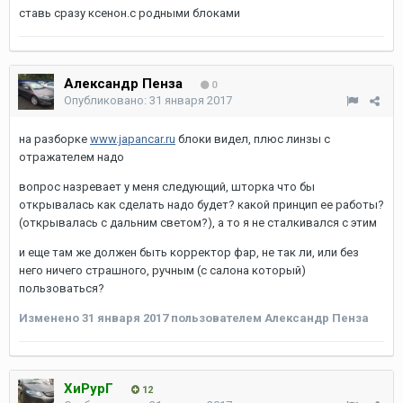
ставь сразу ксенон.с родными блоками
Александр Пенза
0
Опубликовано:
31 января 2017
на разборке
www.japancar.ru
блоки видел, плюс линзы с
отражателем надо
вопрос назревает у меня следующий, шторка что бы
открывалась как сделать надо будет? какой принцип ее работы?
(открывалась с дальним светом?), а то я не сталкивался с этим
и еще там же должен быть корректор фар, не так ли, или без
него ничего страшного, ручным (с салона который)
пользоваться?
Изменено
31 января 2017
пользователем Александр Пенза
ХиРурГ
12