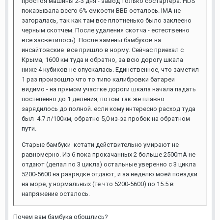
простоя машины 2-3 дня - завод только состартера. HDS
показывала всего 6% емкости ВВБ осталось. IMA не
загоралась, так как там все плотненько было заклеено
черным скотчем. После удаления скотча - естественно
все засветилось). После замены бамбуков на
инсайтовские все пришло в норму. Сейчас приехал с
Крыма, 1600 км туда и обратно, за всю дорогу шкала
ниже 4 кубиков не опускалась. Единственное, что заметил
1 раз произошло что то типо калибровки батареи
видимо - на прямом участке дороги шкала начала падать
постепенно до 1 деления, потом так же плавно
зарядилось до полной. если кому интересно расход туда
был 4.7 л/100км, обратно 5,0 из-за пробок на обратном
пути.
Старые бамбуки кстати действительно умирают не
равномерно. Из 6 пока прокачанных 2 больше 2500mA не
отдают (делал по 3 цикла) остальные уверенно с 3 цикла
5200-5600 на разрядке отдают, и за неделю моей поездки
на море, у нормальных (те что 5200-5600) по 15.5 в
напряжение осталось.
Почем вам бамбука обошлись?