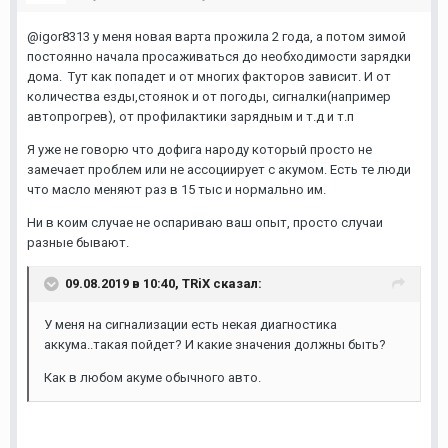
@
igor8313 у меня новая варта прожила 2 года, а потом зимой
постоянно начала просаживаться до необходимости зарядки
дома. Тут как попадет и от многих факторов зависит. И от
количества езды,стоянок и от погоды, сигналки(например
автопрогрев), от профилактики зарядным и т.д и т.п
Я уже не говорю что дофига народу который просто не
замечает проблем или не ассоциирует с акумом. Есть те люди
что масло меняют раз в 15 тыс и нормально им.
Ни в коим случае не оспариваю ваш опыт, просто случаи
разные бывают.
09.08.2019 в 10:40,
TRiX
сказал:
У меня на сигнализации есть некая диагностика
аккума..такая пойдет? И какие значения должны быть?
Как в любом акуме обычного авто.