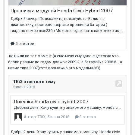
не шили на тот момент (а еще меня смущало еще тогда что
блоки разные по годам движок 2009-й, а батарейка 2008-й... а
цивик типа 2007(хотя возможно это модельный))