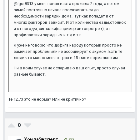
@
igor8313 у меня новая варта прожила 2 года, а потом
зимой постоянно начала просаживаться до
необходимости зарядки дома. Тут как попадет и от
многих факторов зависит. И от количества езды,стоянок
и от погоды, сигналки(например автопрогрев), от
профилактики зарядным и т.д и т.п
Я уже не говорю что дофига народу который просто не
замечает проблем или не ассоциирует с акумом. Есть те
люди что масло меняют раз в 15 тыс и нормально им.
Ни в
коим случае не оспариваю ваш опыт, просто случаи
разные бывают.
Те 12.73 это не норма? Или не критично?
0
ХондаЭксперт
132