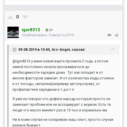
0
igor8313
27
Опубликовано:
9 августа 2019
09.08.2019 в 10:40,
Ars-AngeL
сказал:
@
igor8313 у меня новая варта прожила 2 года, а потом
зимой постоянно начала просаживаться до
необходимости зарядки дома. Тут как попадет и от
многих факторов зависит. И от количества езды,стоянок
и от погоды, сигналки(например автопрогрев), от
профилактики зарядным и т.д и т.п
Я уже не говорю что дофига народу который просто не
замечает проблем или не ассоциирует с акумом. Есть те
люди что масло меняют раз в 15 тыс и нормально им.
Ни в коим случае не оспариваю ваш опыт, просто случаи
разные бывают.