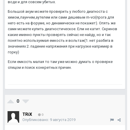
воде и для совсем убитых.
Большой акум можете проверить у любого диагноста с
химом,лаунчем,аутелем или сами дешевым m-vci(прога для
него есть на форуме, но динамически не покажет). Опять же
сами можете купить диагностическое. Елм не катит. Скринов
какие именно пункты проверять сейчас не найду, но и так
понятно используемая емкость и вольтаж(1. нет разбега в
значениях 2. падение напряжения при нагрузке например в
горку)
Если емкость малая то там уже можно думать о проверке
спецом и поиск конкретных причин.
0
TRiX
0
Опубликовано:
9 августа 2019