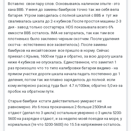
Вставлю свои пару слов. Основываясь наличном опыте - это
хана ВВБ. У меня до замены бамбуков точно так же себя вела
батарея. Утром заводилась с полной шкалой с ВВБ и тут же
сваливалась шкала до 2-х кубиков.После простоя машины 2-3
дня - завод только состартера. HDS показывала всего 6%
емкости ВВБ осталось. IMA не загоралась, так как там все
плотненько было заклеено черным скотчем. После удаления
скотча - естественно все засветилось). После замены
бамбуков на инсайтовские все пришло в норму. Сейчас
приехал с Крыма, 1600 км туда и обратно, за всю дорогу шкала
ниже 4 кубиков не опускалась. Единственное, что заметил 1
раз произошло что то типо калибровки батареи видимо - на
прямом участке дороги шкала начала падать постепенно до 1
деления, потом так же плавно зарядилось до полной. если
кому интересно расход туда был 4.7 л/100км, обратно 5,0 из-за
пробок на обратном пути.
Старые бамбуки кстати действительно умирают не
равномерно. Из 6 пока прокачанных 2 больше 2500mA не
отдают (делал по 3 цикла) остальные уверенно с 3 цикла 5200-
5600 на разрядке отдают, и за неделю моей поездки на море, у
нормальных (те что 5200-5600) по 15.5 в напряжение осталось.