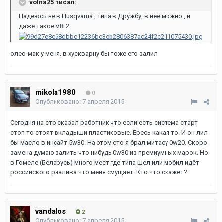
volna25 писал:
Надеюсь не в Husqvarna , типа в Дружбу, в неё можно , и
даже такое м8г2
олео-мак у меня, в хускварну бы тоже его залил
mikola1980
0
Опубликовано:
7 апреля 2015
Сегодня на сто сказал работник что если есть система старт
стоп то стоят вкладыши пластиковые. Ересь какая то. И он лил
бы масло в инсайт 5w30. На этом сто я брал митасу 0w20. Скоро
замена думаю залить что нибудь 0w30 из премиумных марок. Но
в Гомеле (Беларусь) много мест где типа шел или мобил идёт
российского разлива что меня смущает. Кто что скажет?
vandalos
2
Опубликовано:
7 апреля 2015