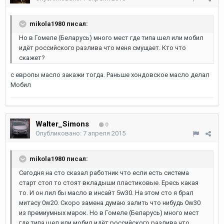
mikola1980 писал:
Но в Гомеле (Беларусь) много мест где типа шел или мобил
идёт российского разлива что меня смущает. Кто что
скажет?
с европы масло закажи тогда. Раньше хондовское масло делал
Мобил
Walter_Simons
0
Опубликовано:
7 апреля 2015
mikola1980 писал:
Сегодня на сто сказал работник что если есть система
старт стоп то стоят вкладыши пластиковые. Ересь какая
то. И он лил бы масло в инсайт 5w30. На этом сто я брал
митасу 0w20. Скоро замена думаю залить что нибудь 0w30
из премиумных марок. Но в Гомеле (Беларусь) много мест
где типа шел или мобил идёт российского разлива что