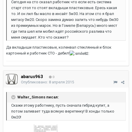
Сегодня на сто сказал работник что если есть система
старт стоп то стоят вкладыши пластиковые. Ересь какая
то. И он лил бы масло в инсайт 5w30. На этом сто я брал
митасу 0w20. Скоро замена думаю залить что нибудь 0w30
из премиумных марок. Но в Гомеле (Беларусь) много мест
где типа шел или мобил идёт российского разлива что
меня смущает. Кто что скажет?
Да вкладыши пластиковые, коленвал стеклянный и блок
картонный и работник СТО - дебил!
abarus963
0
Опубликовано:
8 апреля 2015
Walter_Simons писал:
Скажи этому работнику, пусть сначала гибрид купит, а
потом заливает туда всякую веретенку! В хонды только
0w20!