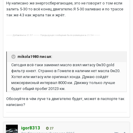
Ну написано же энергосберегающее, это не говорит о том если
залить 5-30 то всё конец двигателю.Я 5-30 заливаю и по трассе
так же 4.3 как жрала так и жрёт.
---------- Добавлено в 21:57 ---------- Предыдущее сообщение было размещено в 21:54 ----------
mikola1980 писал:
Сегодня всё-таки заменил масло взял митасу 0w30 gold
фильтр кнехт. Странно в Гомеле в наличии нет масла 0w20.
Хотел или митасу или оригинал хонда. Думаю сойдёт
межсервисный интервал 8000 км. Движку только лучше
будет общий пробег 20123 км.
Обоснуйте в чём луче та двигателю будет, может в паспорте так
написано?
igor8313
27