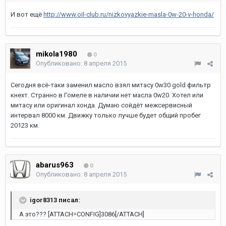
И вот ещё
http://www.oil-club.ru/nizkovyazkie-masla-0w-20-v-honda/
mikola1980
0
Опубликовано:
8 апреля 2015
Сегодня всё-таки заменил масло взял митасу 0w30 gold фильтр
кнехт. Странно в Гомеле в наличии нет масла 0w20. Хотел или
митасу или оригинал хонда. Думаю сойдёт межсервисный
интервал 8000 км. Движку только лучше будет общий пробег
20123 км.
abarus963
0
Опубликовано:
8 апреля 2015
igor8313 писал:
А это??? [ATTACH=CONFIG]3086[/ATTACH]