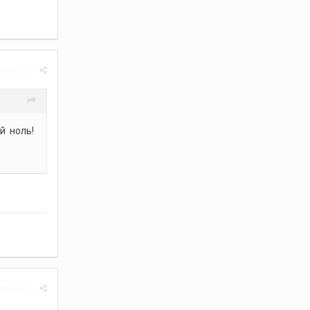
Жалоба
й ноль!
Жалоба