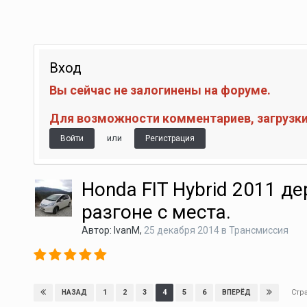
Вход
Вы сейчас не залогинены на форуме.
Для возможности комментариев, загрузки 
или
Войти
Регистрация
Honda FIT Hybrid 2011 де
разгоне с места.
Автор:
IvanM
,
25 декабря 2014
в
Трансмиссия
Стр
1
2
3
4
5
6
НАЗАД
ВПЕРЁД