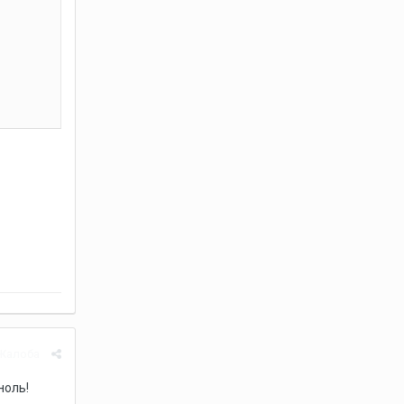
Жалоба
ноль!