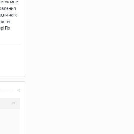
ается мне
новления
в,ни чего
че ты
р! По
Жалоба