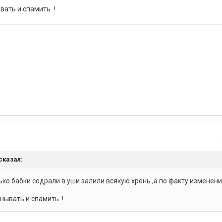
вать и спамить !
сказал:
ко бабки содрали в уши залили всякую хрень ,а по факту изменени
нывать и спамить !