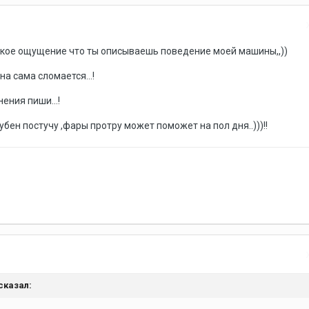
такое ощущение что ты описываешь поведение моей машины,,))
а сама сломается...!
ения пиши...!
убен постучу ,фары протру может поможет на пол дня..)))!!
сказал: