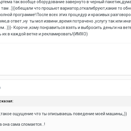
Артема так вообще оборудование завернуто в черный пакетик,дум
о там ..)))обещали что прошьют вариатор,откалибруют,какие то об
полной программе! После всех этих процедур и красивых разговоро
ю,в ответ ,ну ты мол извини ,время потрачено ,услугу так или ина
...)))- Короче ,кому понравиться взять и выбросить деньги на вете
ть их в каждой ветке и рекламировать!(ИМХО)
9
сказал:
е,такое ощущение что ты описываешь поведение моей машины,,))
 она сама сломается...!