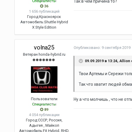
Специалисты
Так в чем причина то?
36
1 656 публикаций
Город:
Красноярск
Автомобиль:
Shuttle Hybrid
X Style Edition
volna25
Опубликовано:
9 сентября 2019
Ветеран honda-hybrid.ru
09.09.2019 в 13:24,
Allion
Твои Артемы и Сережи толь
Так что хватит людей обма
Пользователи
Ну а что молчишь , что не отп
Специалисты
89
4 054 публикации
Город:
СССР, Россия,
Адыгея , Майкоп
Автомобиль:
Fit Hybrid, RHD,