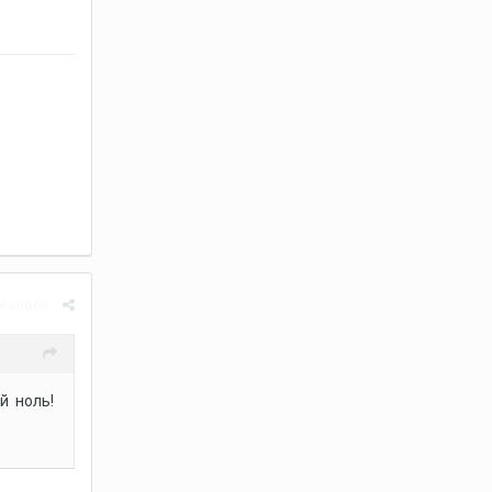
Жалоба
й ноль!