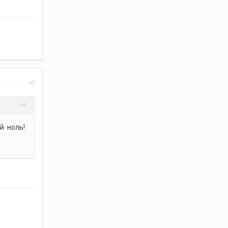
Жалоба
й ноль!