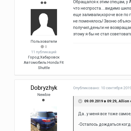
Обращался к этим спецам, у 
что неспроста.....видимо шил
еще заливали,короче все по 
не поменялось! Звоню объясня
получил,деньги не возвращаем
этому я бы не стал советова
Пользователи
0
11 публикаций
Город:
Хабаровск
Автомобиль:
Honda Fit
Shuttle
Dobryzhyk
Опубликовано:
10 сентября 201
Newbie
09.09.2019 в 09:29,
Allion
Да...у меня все тоже само
-Осталось дождаться когда