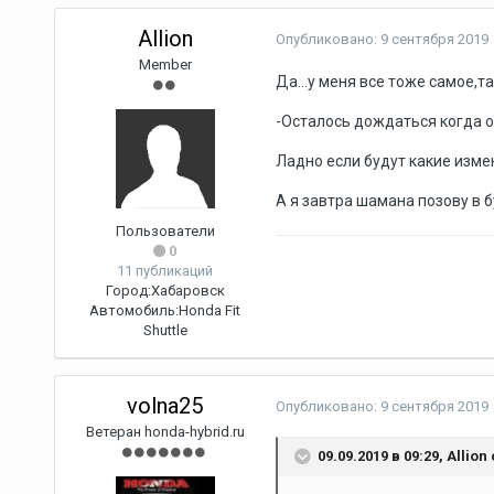
Allion
Опубликовано:
9 сентября 2019
Member
Да...у меня все тоже самое,
-Осталось дождаться когда он
Ладно если будут какие измен
А я завтра шамана позову в б
Пользователи
0
11 публикаций
Город:
Хабаровск
Автомобиль:
Honda Fit
Shuttle
volna25
Опубликовано:
9 сентября 2019
Ветеран honda-hybrid.ru
09.09.2019 в 09:29,
Allion