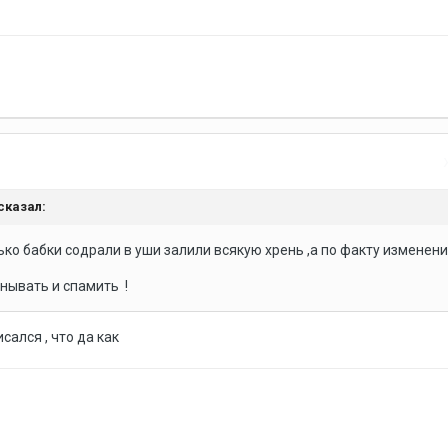
сказал:
ко бабки содрали в уши залили всякую хрень ,а по факту изменени
нывать и спамить !
исался , что да как