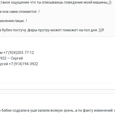
е,такое ощущение что ты описываешь поведение моей машины,,))
 она сама сломается...!
енения пиши...!
 бубен постучу ,фары протру может поможет на пол дня..)))!!
м +7 (924)203-77-12
3922 — Сергей
ергей +7 (914)194-3922
 бабки содрали в уши залили всякую хрень ,а по факту изменений 