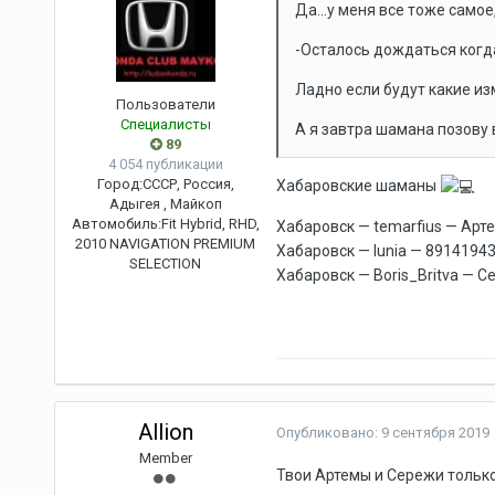
Да...у меня все тоже само
-Осталось дождаться когда
Ладно если будут какие изм
Пользователи
Специалисты
А я завтра шамана позову в
89
4 054 публикации
Город:
СССР, Россия,
Хабаровские шаманы
Адыгея , Майкоп
Автомобиль:
Fit Hybrid, RHD,
Хабаровск — temarfius — Арте
2010 NAVIGATION PREMIUM
Хабаровск — lunia — 8914194
SELECTION
Хабаровск — Boris_Britva — С
Allion
Опубликовано:
9 сентября 2019
Member
Твои Артемы и Сережи только