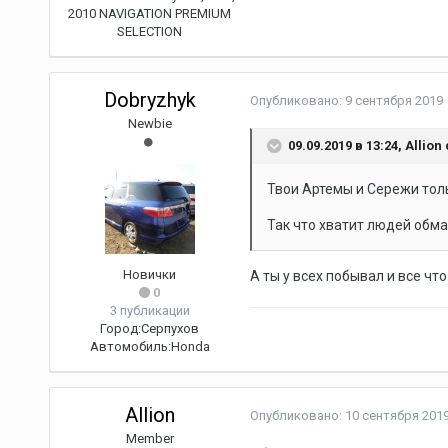
2010 NAVIGATION PREMIUM
SELECTION
Dobryzhyk
Опубликовано:
9 сентября 2019
Newbie
09.09.2019 в 13:24,
Allion
Твои Артемы и Сережи толь
Так что хватит людей обма
Новички
А ты у всех побывал и все что 
0
3 публикации
Город:
Серпухов
Автомобиль:
Honda
Allion
Опубликовано:
10 сентября 201
Member