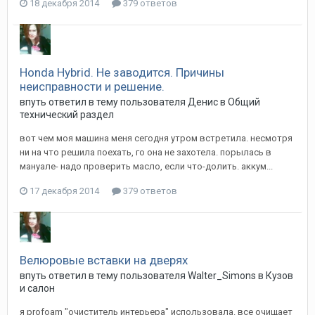
18 декабря 2014
379 ответов
Honda Hybrid. Не заводится. Причины
неисправности и решение.
впуть
ответил в тему пользователя
Денис
в
Общий
технический раздел
вот чем моя машина меня сегодня утром встретила. несмотря
ни на что решила поехать, го она не захотела. порылась в
мануале- надо проверить масло, если что-долить. аккум...
17 декабря 2014
379 ответов
Велюровые вставки на дверях
впуть
ответил в тему пользователя
Walter_Simons
в
Кузов
и салон
я profoam "очиститель интерьера" использовала. все очищает