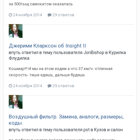
за 500тыщ самокатом оказалась
24 ноября 2014
29 ответов
Джерими Кларксон об Insight II
впуть
ответил в тему пользователя
JonBishop
в
Курилка
Флудилка
Кошмар!!! И мы на этом ездим а что 37 км/ч- отличная
скорость- тише едешь, дальше будешь
24 ноября 2014
29 ответов
Воздушный фильтр. Замена, аналоги, размеры,
коды.
впуть
ответил в тему пользователя
pst
в
Кузов и салон