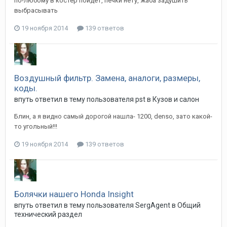
по-любому в костер пойдет, печки нету, жаба задушить
выбрасывать
19 ноября 2014
139 ответов
Воздушный фильтр. Замена, аналоги, размеры,
коды.
впуть
ответил в тему пользователя
pst
в
Кузов и салон
Блин, а я видно самый дорогой нашла- 1200, denso, зато какой-
то угольный!!!
19 ноября 2014
139 ответов
Болячки нашего Honda Insight
впуть
ответил в тему пользователя
SergAgent
в
Общий
технический раздел