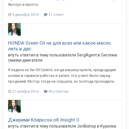
быстро и просто
9 декабря 2014
31 ответ
HONDA Green Oil не для всех или какое масло
лить в двс
впуть
ответил в тему пользователя
SergAgent
в
Система
смазки двигателя
Я ездила на 5w-30 Castrol, когда машину купила, предыдущий
хозяин в сервисе работал и залил, что у него было перед
продажей. Мотор тогда не слушала, но полгода проездила...
27 ноября 2014
99 ответов
Джерими Кларксон об Insight II
впуть
ответил в тему пользователя
JonBishop
в
Курилка