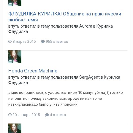
ФЛУДИЛКА-КУРИЛКА! Общение на практически
любые темы
впуть
ответил в тему пользователя
Aurora
в
Курилка
Флудилка
8 марта 2015
965 ответов
Honda Green Machine
впуть
ответил в тему пользователя
SergAgent
в
Курилка
Флудилка
а мне понравилось, с удовольствием 10 минут убила)))только
непонятно почему закончилась, вроде ни на что не
наткнуласьнадо было учить японский
20 января 2015
4 ответа