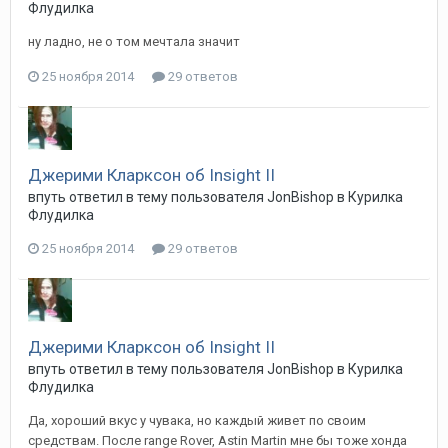
Флудилка
ну ладно, не о том мечтала значит
25 ноября 2014
29 ответов
Джерими Кларксон об Insight II
впуть
ответил в тему пользователя
JonBishop
в
Курилка
Флудилка
25 ноября 2014
29 ответов
Джерими Кларксон об Insight II
впуть
ответил в тему пользователя
JonBishop
в
Курилка
Флудилка
Да, хороший вкус у чувака, но каждый живет по своим
средствам. После range Rover, Astin Martin мне бы тоже хонда