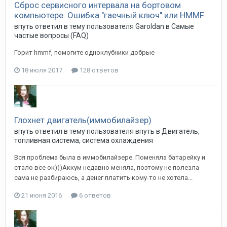
Сброс сервисного интервала на бортовом
компьютере. Ошибка "гаечный ключ" или HMMF
впуть
ответил в тему пользователя
Garoldan
в
Самые
частые вопросы (FAQ)
Горит hmmf, помогите одноклубники добрые
18 июля 2017
128 ответов
Глохнет двигатель(иммобилайзер)
впуть
ответил в тему пользователя
впуть
в
Двигатель,
топливная система, система охлаждения
Вся проблема была в иммобилайзере. Поменяла батарейку и
стало все ок)))Аккум недавно меняла, поэтому не полезла-
сама не разбираюсь, а денег платить кому-то не хотела...
21 июня 2016
6 ответов