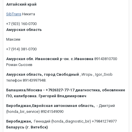
Алтайский край
SibTrans
Никита
+7 (923) 160-0700
Амурская область
Максим
+7 (914) 381-0700
Амурская обл. Ивановский р-он. с.Ивановка
89143810700
Роман Сысоев
Амурская область, город Свободный
, Игорь , Igor_Svob
телефон 89143997948.
Балашиха/Москва - +7926327-77-17 диагностика, обновление
ПО, калибровка. Григорий Владимирович
Биробиджан,Еврейская автономная область,
- Дмитрий
(honda_bir_service) 89241549090
Биробиджан,
Геннадий (honda_diagnostic_bir) +79841274977
Беларусь (г. Витебск)