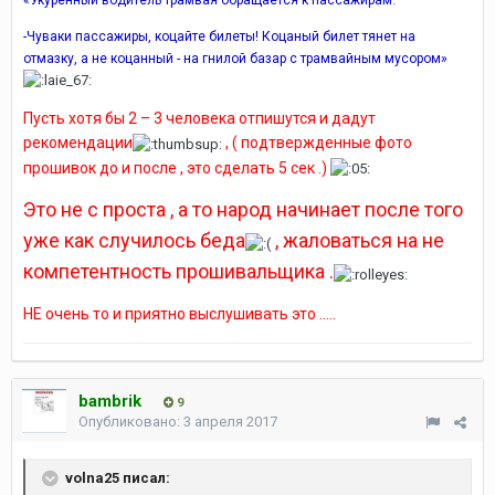
-Чуваки пассажиры, коцайте билеты! Коцаный билет тянет на
отмазку, а не коцанный - на гнилой базар с трамвайным мусором»
Пусть хотя бы 2 – 3 человека отпишутся и дадут
рекомендации
, ( подтвержденные фото
прошивок до и после , это сделать 5 сек .)
Это не с проста , а то народ начинает после того
уже как случилось беда
, жаловаться на не
компетентность прошивальщика .
НЕ очень то и приятно выслушивать это .....
bambrik
9
Опубликовано:
3 апреля 2017
volna25 писал: