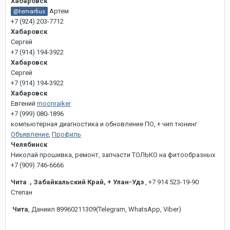
Хабаровск
Артем
@temarfius
+7 (924) 203-7712
Хабаровск
Сергей
+7 (914) 194-3922
Хабаровск
Сергей
+7 (914) 194-3922
Хабаровск
Евгений
moonraiker
+7 (999) 080-1896
компьютерная диагностика и обновление ПО, + чип тюнинг
Объявление
,
Профиль
Челябинск
Николай прошивка, ремонт, запчасти ТОЛЬКО на фитообразных
+7 (909) 746-6666
Чита , Забайкальский Край, + Улан-Удэ
, +7 914 523-19-90
Степан
Чита
, Даниил 89960211309(Telegram, WhatsApp, Viber)