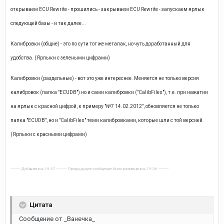
открываем ECU Rewrite - прошились - закрываем ECU Rewrite - запускаем ярлык
следующей базы - и так далее...
Калибровки (общие) - это по сути тот же мегапак, но чуть доработанный для
удобства. (Ярлыки с зелеными цифрами)
Калибровки (раздельные) - вот это уже интереснее. Меняется не только версия
калибровок (папка "ECUDB") но и сами калибровки ("CalibFiles"), т.е. при нажатии
на ярлык с красной цифрой, к примеру "№7 14.02.2012", обновляется не только
папка "ECUDB", но и "CalibFiles" теми калибровками, которые шли с той версией.
(Ярлыки с красными цифрами)
---------- Добавлено в 19:37 ---------- Предыдущее сообщение было размещено в 19:36 ----------
Цитата
Сообщение от _Ванечка_