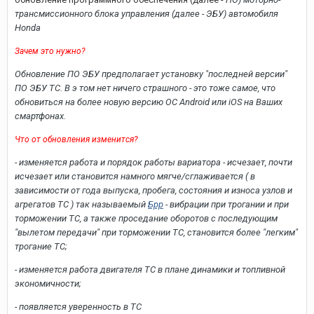
трансмиссионного блока управления (далее -
ЭБУ) автомобиля
Honda
Зачем это нужно?
Обновление ПО ЭБУ предполагает установку "последней версии"
ПО ЭБУ ТС. В э том нет ничего страшного -
это тоже самое, что
обновиться на более новую версию ОС Android или iOS на Ваших
смартфонах.
Что от обновления изменится?
- изменяется работа и порядок работы вариатора - исчезает, почти
исчезает или становится намного мягче/сглаживается ( в
зависимости от года выпуска, пробега, состояния и износа узлов и
агрегатов ТС ) так называемый
Брр
- вибрации при трогании и при
торможении ТС, а также проседание оборотов с последующим
"вылетом передачи" при торможении ТС, становится более "легким"
трогание ТС;
- изменяется работа двигателя ТС в плане динамики и топливной
экономичности;
- появляется уверенность в ТС