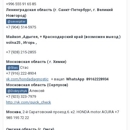
+996 555 91 65 85
Ленинградская область (г. Санкт-Петербург, г. Великий
Новгород)
@severpiter
+7 (904) 514-5975
Майкоп ,Адыгея, + Краснодарский край (возможен выезд )
volna25 , Игорь ,
+7 (928) 215-2855
Московская область ( г. Химки)
Стас
@Stas
+7 (916) 222-8934
vk.com/hondadiagnostic
+ вацап
WhatsApp
89162228934
Московская область (Серпухов)
Алексей
@Dobryzhyk
+7 (925) 323-7979
http://vk.com/quick_check
Москва
, 2-й Саратовский проезд 6. к2. HONDA motor ACURA +7
985 195 72 22
Омская область (г. Омск)