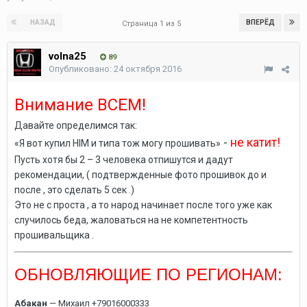
НАЗАД
ВПЕРЁД
Страница 1 из 5
volna25
89
Опубликовано:
24 октября 2016
Внимание ВСЕМ!
Давайте определимся так:
-
не катит!
«Я вот купил HIM и типа тож могу прошивать»
Пусть хотя бы 2 – 3 человека отпишутся и дадут
рекомендации, ( подтвержденные фото прошивок до и
после , это сделать 5 сек .)
Это не с проста , а то народ начинает после того уже как
случилось беда, жаловаться на не компетентность
прошивальщика .
ОБНОВЛЯЮЩИЕ ПО РЕГИОНАМ:
Абакан
— Михаил +79016000333