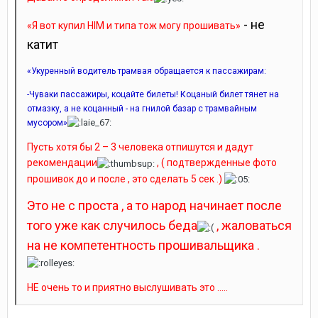
- не
«Я вот купил HIM и типа тож могу прошивать»
катит
«Укуренный водитель трамвая обращается к пассажирам:
-Чуваки пассажиры, коцайте билеты! Коцаный билет тянет на
отмазку, а не коцанный - на гнилой базар с трамвайным
мусором»
Пусть хотя бы 2 – 3 человека отпишутся и дадут
рекомендации
, ( подтвержденные фото
прошивок до и после , это сделать 5 сек .)
Это не с проста , а то народ начинает после
того уже как случилось беда
, жаловаться
на не компетентность прошивальщика .
НЕ очень то и приятно выслушивать это .....