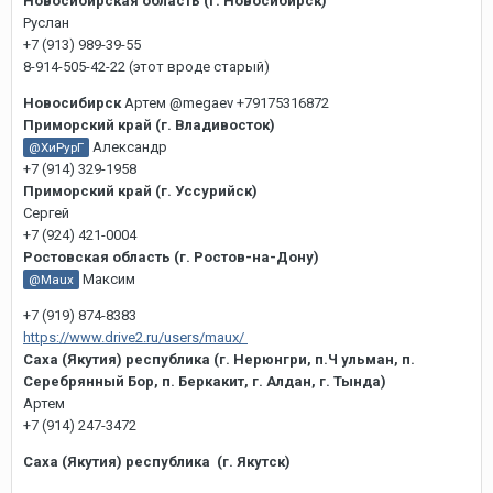
Новосибирская область (г. Новосибирск)
Руслан
+7 (913) 989-39-55
8-914-505-42-22 (этот вроде старый)
Новосибирск
Артем @megaev +79175316872
Приморский край (г. Владивосток)
Александр
@ХиРурГ
+7 (914) 329-1958
Приморский край (г. Уссурийск)
Сергей
+7 (924) 421-0004
Ростовская область (г. Ростов-на-Дону)
Максим
@Maux
+7 (919) 874-8383
https://www.drive2.ru/users/maux/
Саха (Якутия) республика (г. Нерюнгри, п.Ч ульман, п.
Серебрянный Бор, п. Беркакит, г. Алдан, г. Тында)
Артем
+7 (914) 247-3472
Саха (Якутия) республика (г. Якутск)