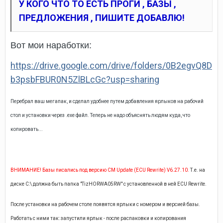
У КОГО ЧТО ТО ЕСТЬ ПРОГИ , БАЗЫ ,
ПРЕДЛОЖЕНИЯ , ПИШИТЕ ДОБАВЛЮ!
Вот мои наработки:
https://drive.google.com/drive/folders/0B2egvQ8D
b3psbFBUR0N5ZlBLcGc?usp=sharing
Перебрал ваш мегапак, и сделал удобнее путем добавления ярлыков на рабочий
стол и установки через .exe файл. Теперь не надо объяснять людям куда, что
копировать...
ВНИМАНИЕ! Базы писались под версию CM Update (ECU Rewrite) V6.27.10.
Т.е. на
диске С:\ должна быть папка "TizHORWA05RW" с установленной в ней ECU Rewrite.
После установки на рабочем столе появятся ярлыки с номером и версией базы.
Работать с ними так: запустили ярлык - после распаковки и копирования