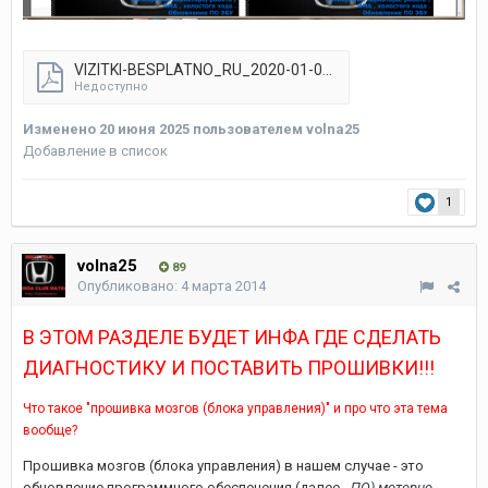
VIZITKI-BESPLATNO_RU_2020-01-05_32cc946074617e669020b80dd.pdf
Недоступно
Изменено
20 июня 2025
пользователем volna25
Добавление в список
1
volna25
89
Опубликовано:
4 марта 2014
В ЭТОМ РАЗДЕЛЕ БУДЕТ ИНФА ГДЕ СДЕЛАТЬ
ДИАГНОСТИКУ И ПОСТАВИТЬ ПРОШИВКИ!!!
Что такое "прошивка мозгов (блока управления)" и про что эта тема
вообще?
Прошивка мозгов (блока управления) в нашем случае - это
обновление программного обеспечения (далее -
ПО) моторно-