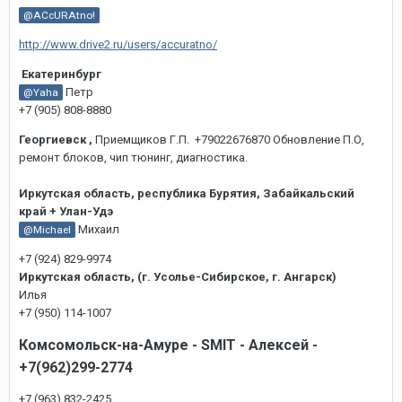
@ACcURAtno!
http://www.drive2.ru/users/accuratno/
Екатеринбург
Петр
@Yaha
+7 (905) 808-8880
Георгиевск ,
Приемщиков Г.П. +79022676870 Обновление П.О,
ремонт блоков, чип тюнинг, диагностика.
Иркутская область, республика Бурятия, Забайкальский
край + Улан-Удэ
Михаил
@Michael
+7 (924) 829-9974
Иркутская область, (г. Усолье-Сибирское, г. Ангарск)
Илья
+7 (950) 114-1007
Комсомольск-на-Амуре - SMIT - Алексей -
+7(962)299-2774
+7 (963) 832-2425