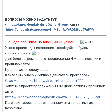
ВОПРОСЫ МОЖНО ЗАДАТЬ ТУТ
-
https://t.me/HondaHybridOwnerGroup
или тут
https://chat.whatsapp.com/GhM3bh7xY6RDM8qy97qPYV
"не надо прошивать китайскими шнурками!!!"
У кого происходят изменения , сообщайте , будем
корректировать
Для боле эффективного продвижения HIM диагностики и
прошивок авто ,
Предлагается следующее :
Как все мы знаем «Реклама двигатель прогресса»
Стас Малащенко
https://vk.com/hondateam777
Запустил проект продвижения HIM диагностики и прошивок
авто
https://vk.com/hondadiagnostic?w=wall-108417325_599/all
Кого заинтересовало , отписываемся и репостим где
возможно.