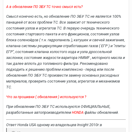
А в обновлении ПО ЭБУ ТС точно смысл есть?
Смысл конечно есть, но обновление ПО ЭБУ ТС не является 100%
панацеей от всех проблем ТС. Все зависит от технического
состояния узлов и агрегатов ТС. В первую очередь технического
состояния стартового пакета и его фрикционов, состояния узлов
блока соленойдов ( т.н. гидропанель ), катушек и свечей зажигания,
клапана системы рециркуляции отработавших газов ( ЕГР ) и "плиты
ЕГР", состояния клапана холостого хода и узла дроссельной
заслонки, состояние жидкости варитора HMMF , моторного масла и
так далее вплоть до топливного фильтра. Рекомендовано
подходить к решению проблем комплексно - перед или после
обновления ПО ЭБУ ТС произвести замену основных расходных
материалов, проверить состояние узлов, агрегатов и механизмов
ТС.
Что за прошивки ( обновления ) используются ?
При обновлении ПО ЭБУ ТС используются ОФИЦИАЛЬНЫЕ,
разработанные автопроизводителем
файлы обновлений.
HONDA
Ответ Honda USA одному из владельцев Insight 2010г.в