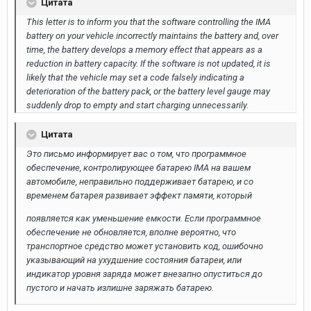
Цитата
This letter is to inform you that the software controlling the IMA
battery on your vehicle incorrectly maintains the battery and, over
time, the battery develops a memory effect that appears as a
reduction in battery capacity. If the software is not updated, it is
likely that the vehicle may set a code falsely indicating a
deterioration of the battery pack, or the battery level gauge may
suddenly drop to empty and start charging unnecessarily.
Цитата
Это письмо информирует вас о том, что программное
обеспечение, контролирующее батарею IMA на вашем
автомобиле, неправильно поддерживает батарею, и со
временем батарея развивает эффект памяти, который
появляется как уменьшение емкости. Если программное
обеспечение не обновляется, вполне вероятно, что
транспортное средство может установить код, ошибочно
указывающий на ухудшение состояния батареи, или
индикатор уровня заряда может внезапно опуститься до
пустого и начать излишне заряжать батарею.