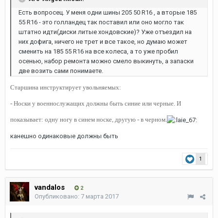
Есть вопросец. У меня одни шины 205 50 R16 , а вторые 185
55 R16 - это голландец так поставил или оно могло так
штатно идти(диски литые хондовские)? Уже отъездил на
них дофига, ничего не трет и все такое, но думаю может
сменить на 185 55 R16 на все колеса, а то уже пробил
осенью, набор ремонта можно смело выкинуть, а запаски
две возить сами понимаете.
Старшина инструктирует увольняемых:
- Носки у военнослужащих должны быть синие или черные. И
показывает: одну ногу в синем носке, другую - в черном.
канешно одинаковые должны быть
1
vandalos
2
Опубликовано:
7 марта 2017