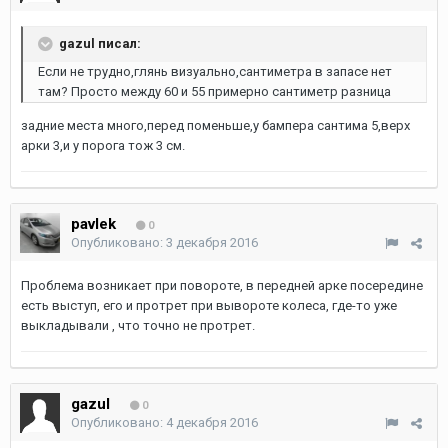
gazul писал:
Если не трудно,глянь визуально,сантиметра в запасе нет
там? Просто между 60 и 55 примерно сантиметр разница
задние места много,перед поменьше,у бампера сантима 5,верх
арки 3,и у порога тож 3 см.
pavlek
0
Опубликовано:
3 декабря 2016
Проблема возникает при повороте, в передней арке посередине
есть выступ, его и протрет при вывороте колеса, где-то уже
выкладывали , что точно не протрет.
gazul
0
Опубликовано:
4 декабря 2016