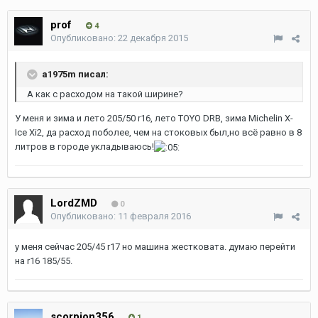
prof
4
Опубликовано:
22 декабря 2015
a1975m писал:
А как с расходом на такой ширине?
У меня и зима и лето 205/50 r16, лето TOYO DRB, зима Michelin X-
Ice Xi2, да расход поболее, чем на стоковых был,но всё равно в 8
литров в городе укладываюсь!
LordZMD
0
Опубликовано:
11 февраля 2016
у меня сейчас 205/45 r17 но машина жестковата. думаю перейти
на r16 185/55.
scorpion356
1