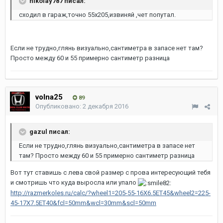
nikolay787 писал:
сходил в гараж,точно 55х205,извиняй ,чет попутал.
Если не трудно,глянь визуально,сантиметра в запасе нет там?
Просто между 60 и 55 примерно сантиметр разница
volna25
89
Опубликовано:
2 декабря 2016
gazul писал:
Если не трудно,глянь визуально,сантиметра в запасе нет
там? Просто между 60 и 55 примерно сантиметр разница
Вот тут ставишь с лева свой размер с прова интересующий тебя
и смотришь что куда выросла или упало
http://razmerkoles.ru/calc/?wheel1=205-55-16X6.5ET45&wheel2=225-
45-17X7.5ET40&fcl=50mm&wcl=30mm&scl=50mm