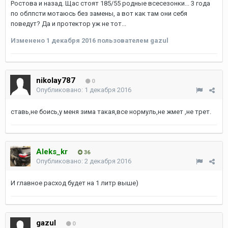
Ростова и назад. Щас стоят 185/55 родные всесезонки... 3 года
по облпсти мотаюсь без замены, а вот как там они себя
поведут? Да и протектор уж не тот...
Изменено
1 декабря 2016
пользователем gazul
nikolay787
0
Опубликовано:
1 декабря 2016
ставь,не боись,у меня зима такая,все нормуль,не жмет ,не трет.
Aleks_kr
36
Опубликовано:
2 декабря 2016
И главное расход будет на 1 литр выше)
gazul
0