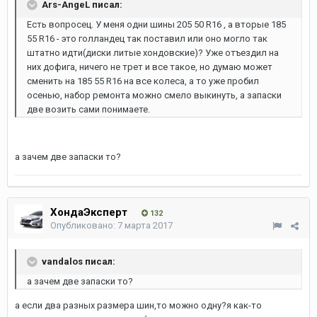
Ars-AngeL писал:
Есть вопросец. У меня одни шины 205 50 R16 , а вторые 185
55 R16 - это голландец так поставил или оно могло так
штатно идти(диски литые хондовские)? Уже отъездил на
них дофига, ничего не трет и все такое, но думаю может
сменить на 185 55 R16 на все колеса, а то уже пробил
осенью, набор ремонта можно смело выкинуть, а запаски
две возить сами понимаете.
а зачем две запаски то?
ХондаЭксперт
132
Опубликовано:
7 марта 2017
vandalos писал:
а зачем две запаски то?
а если два разных размера шин,то можно одну?я как-то