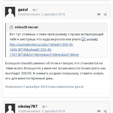
gazul
0
Опубликовано:
2 декабря 2016
volna25 писал:
Вот тут ставишь с лева свой размер с прова интересующий
тебя и смотришь что куда выросла или упало
http://razmerkoles.ru/calc/?wheel1=205-55-
16X6.5ET45&wheel2=225-45-
17X7.5ET40&fcl=50mm&wcl=30mm&scl=50mm
Большое спасибо,именно об этом и говорю,что становится на
10мм всего больше Но у меня нет возможности посмотреть как
выглядит 205/55. А снимать родную покрышку, ставить новую,
это для меня потерянный день...
Изменено
2 декабря 2016
пользователем gazul
nikolay787
0
Опубликовано:
3 декабря 2016