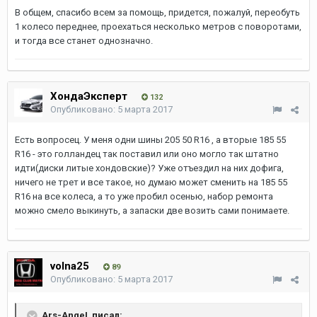
В общем, спасибо всем за помощь, придется, пожалуй, переобуть
1 колесо переднее, проехаться несколько метров с поворотами,
и тогда все станет однозначно.
ХондаЭксперт
132
Опубликовано:
5 марта 2017
Есть вопросец. У меня одни шины 205 50 R16 , а вторые 185 55
R16 - это голландец так поставил или оно могло так штатно
идти(диски литые хондовские)? Уже отъездил на них дофига,
ничего не трет и все такое, но думаю может сменить на 185 55
R16 на все колеса, а то уже пробил осенью, набор ремонта
можно смело выкинуть, а запаски две возить сами понимаете.
volna25
89
Опубликовано:
5 марта 2017
Ars-AngeL писал: