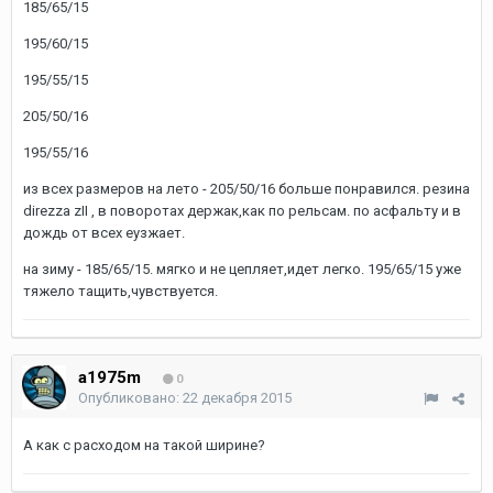
185/65/15
195/60/15
195/55/15
205/50/16
195/55/16
из всех размеров на лето - 205/50/16 больше понравился. резина
direzza zII , в поворотах держак,как по рельсам. по асфальту и в
дождь от всех еузжает.
на зиму - 185/65/15. мягко и не цепляет,идет легко. 195/65/15 уже
тяжело тащить,чувствуется.
a1975m
0
Опубликовано:
22 декабря 2015
А как с расходом на такой ширине?