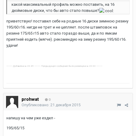
какой максимальный профиль можно поставить, на 16
дюймовые диски, что бы авто стало повыше?
приветствую! поставил себе на родные 16 диски зимнюю резину
195/60 r16. нигде не трет и не цепляет. после штамповок на
резине 175/65 r15 авто стало гораздо выше, да и по ямкам
приятней ездить (мягче). рекомендую на зиму резину 195/60 r16.
удачи!
---------- Добавлено в 23:49 ---------- Предыдущее сообщение было размещено в 23:33 ----------
prohwat
0
Опубликовано:
21 декабря 2015
напишу на чем уже ездил -
195/65/15