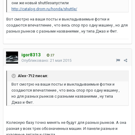
они же новый shuttleзапустили
http://catalog.drom.ru/honda/shuttle/
Вот смотрю на ваши посты и выкладываемые фотки и
создаются впечатление , что весь спор про одну машину , но для
разных рынков с разными названиями , ну типа Джаз и Фит.
igor8313
27
Опубликовано:
21 мая 2015
Alex-712 писал:
Вот смотрю на ваши посты и выкладываемые фотки и
создаются впечатление , что весь спор про одну машину ,
но для разных рынков с разными названиями , ну типа
Джаз и Фит.
Колесную базу точно менять не будут для разных рынков. А она
разная у всех трех обозначенных машин. И панели разные и
кузовные детали и стекла.