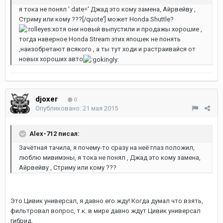
я тока не понял ' date=' Джад это кому замена, Айрвейву ,
Стриму или кому ???[/quote'] может Honda Shuttle?
хотя они новый выпустили и продажы хорошие ,
тогда наверное Honda Stream этих япошек не понять
,наизобретают всякого , а ты тут ходи и растраивайся от
новых хороших авто
djoxer
0
Опубликовано:
21 мая 2015
Alex-712 писал:
Зачётная тачила, я почему-то сразу на неё глаз положил,
люблю мивимэны, я тока не понял , Джад это кому замена,
Айрвейву , Стриму или кому ???
Это Цивик универсал, я давно его жду! Когда думал что взять,
фильтровал вопрос, т.к. в мире давно ждут Цивик универсал
гибрид.