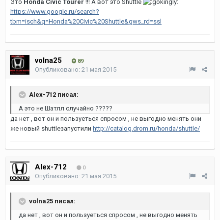
Это
Honda Civic Tourer
!!! А вот это Shuttle
https://www.google.ru/search?
tbm=isch&q=Honda%20Civic%20Shuttle&gws_rd=ssl
volna25
89
Опубликовано:
21 мая 2015
Alex-712 писал:
А это не Шатлл случайно ?????
да нет , вот он и пользуеться спросом , не выгодно менять они
же новый shuttleзапустили
http://catalog.drom.ru/honda/shuttle/
Alex-712
0
Опубликовано:
21 мая 2015
volna25 писал:
да нет , вот он и пользуеться спросом , не выгодно менять