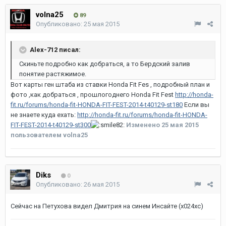
volna25
89
Опубликовано:
25 мая 2015
Alex-712 писал:
Скиньте подробно как добраться, а то Бердский залив
понятие растяжимое.
Вот карты ген штаба из ставки Honda Fit Fes , подробный план и
фото ,как добраться , прошлогоднего Honda Fit Fest
http://honda-
fit.ru/forums/honda-fit-HONDA-FIT-FEST-2014-t40129-st180
Если вы
не знаете куда ехать:
http://honda-fit.ru/forums/honda-fit-HONDA-
FIT-FEST-2014-t40129-st300
Изменено
25 мая 2015
пользователем volna25
Diks
0
Опубликовано:
26 мая 2015
Сейчас на Петухова видел Дмитрия на синем Инсайте (х024хс)