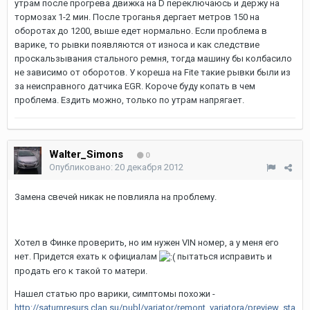
утрам после прогрева движка на D переключаюсь и держу на
тормозах 1-2 мин. После троганья дергает метров 150 на
оборотах до 1200, выше едет нормально. Если проблема в
варике, то рывки появляются от износа и как следствие
проскальзывания стального ремня, тогда машину бы колбасило
не зависимо от оборотов. У кореша на Fitе такие рывки были из
за неисправного датчика EGR. Короче буду копать в чем
проблема. Ездить можно, только по утрам напрягает.
Walter_Simons
0
Опубликовано:
20 декабря 2012
Замена свечей никак не повлияла на проблему.
Хотел в Финке проверить, но им нужен VIN номер, а у меня его
нет. Придется ехать к официалам
пытаться исправить и
продать его к такой то матери.
Нашел статью про варики, симптомы похожи -
http://saturnresurs.clan.su/publ/variator/remont_variatora/preview_sta