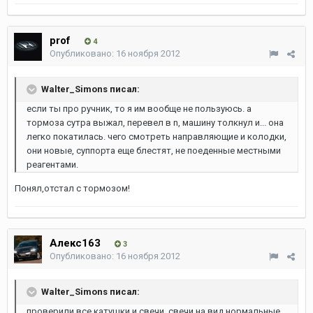
prof
4
Опубликовано:
16 ноября 2012
Walter_Simons писал:
если ты про ручник, то я им вообще не пользуюсь. а
тормоза сутра выжал, перевел в n, машину толкнул и... она
легко покатилась. чего смотреть направляющие и колодки,
они новые, суппорта еще блестят, не поеденные местными
реагентами.
Понял,отстал с тормозом!
Алекс163
3
Опубликовано:
16 ноября 2012
Walter_Simons писал:
проверили все катушки и свечи. свечи на вид нормальные,