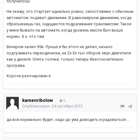
получилось!
Не скажу, что стартует идеально ровно, сапостовимо с обычным
автоматом: подхват-движение. В равномерном движении, когда
сбрасываешь газ, ощущаются подрагивания трансмиссии. Такое
у меня бывало на автомате, когда уровень масла был выше
нормы. Х.з. что там.
Вечером залил 95й. Лучше я бы этого не делал, начало
подтраивать переодически, на 2х-3х тыс оборов звук двигателя
как у дизеля. Опять толчки, только теперь безотносительно
прогрева.
Короче разочарован я.
kamenribolow
0
Опубликовано:
24 октября 2012
да все нормально будет, надо до ума доводить и радоваться....