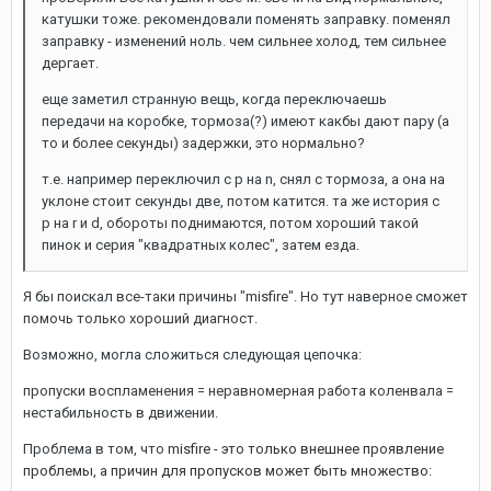
катушки тоже. рекомендовали поменять заправку. поменял
заправку - изменений ноль. чем сильнее холод, тем сильнее
дергает.
еще заметил странную вещь, когда переключаешь
передачи на коробке, тормоза(?) имеют какбы дают пару (а
то и более секунды) задержки, это нормально?
т.е. например переключил с p на n, снял с тормоза, а она на
уклоне стоит секунды две, потом катится. та же история с
p на r и d, обороты поднимаются, потом хороший такой
пинок и серия "квадратных колес", затем езда.
Я бы поискал все-таки причины "
misfire
". Но тут наверное сможет
помочь только хороший диагност.
Возможно, могла сложиться следующая цепочка:
пропуски воспламенения = неравномерная работа коленвала =
нестабильность в движении.
Проблема в том, что
misfire - это только внешнее проявление
проблемы, а причин для пропусков может быть множество: