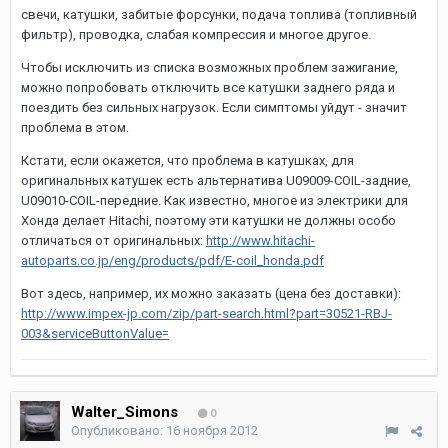
свечи, катушки, забитые форсунки, подача топлива (топливный
фильтр), проводка, слабая компрессия и многое другое.
Чтобы исключить из списка возможных проблем зажигание,
можно попробовать отключить все катушки заднего ряда и
поездить без сильных нагрузок. Если симптомы уйдут - значит
проблема в этом.
Кстати, если окажется, что проблема в катушках, для
оригинальных катушек есть альтернатива U09009-COIL-задние,
U09010-COIL-передние. Как известно, многое из электрики для
Хонда делает Hitachi, поэтому эти катушки не должны особо
отличаться от оригинальных:
http://www.hitachi-
autoparts.co.jp/eng/products/pdf/E-coil_honda.pdf
Вот здесь, например, их можно заказать (цена без доставки):
http://www.impex-jp.com/zip/part-search.html?part=30521-RBJ-
003&serviceButtonValue=
Walter_Simons
0
Опубликовано:
16 ноября 2012