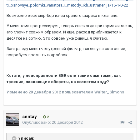
ti_osnovnye_polomki_variatora_i_metody_ikh_ustranenija/15-1-0-22
Возможно весь сыр-бор из-за сраного шарика в клапане.
У меня тема прогрессирует, теперь еще когда притормаживаешь,
его глючит схожим образом. И еще, расход приближается к
десятке на сотню. Это совсем уже финиш, я считаю.
Завтра еду менять внутренний фильтр, взгляну на состояние,
попробуем промыть гидроблок.
К
стати, у неисправности EGR есть такие симптомы, как
троение, плавающие обороты, на холостом ходу?
Изменено
20 декабря 2012
пользователем Walter_Simons
sentay
2
Опубликовано:
20 декабря 2012
\ писал: