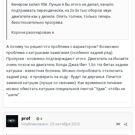
Вечером залил 95й. Лучше я бы этого не делал, начало
подтраивать переодически, на 2х-3х тыс оборов звук
двигателя как у дизеля. Опять толчки, только теперь
безотносительно прогрева.
Короче разочарован я.
А почему ты решил что проблема с вариатором? Возможно
проблема с катушками зажигания (особенно задний ряд).
Пропуски - косвенно подтверждают этого. Двигатель на Инсайте
очень похож на двигатель Хонда Джаз/Фит 1,3л. На Фитах задние
катушки - известная болезнь. Можно попробовать отключить
задний ряд - и проверить на ходу - будут ли дерганья. Лечится
заменой катушек (лучше со свечами). Как временное лечение
можно обмотать катушки специальной лентой "Удав", чтобы не
"шили".
prof
4
Опубликовано:
25 октября 2012