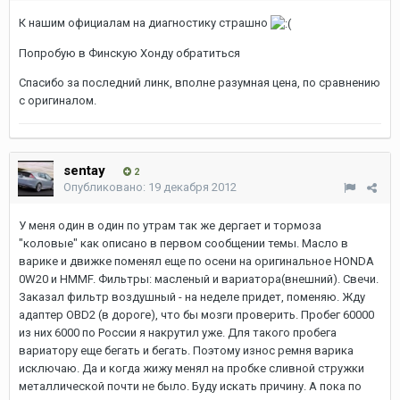
К нашим официалам на диагностику страшно
Попробую в Финскую Хонду обратиться
Спасибо за последний линк, вполне разумная цена, по сравнению
с оригиналом.
sentay
2
Опубликовано:
19 декабря 2012
У меня один в один по утрам так же дергает и тормоза
"коловые" как описано в первом сообщении темы. Масло в
варике и движке поменял еще по осени на оригинальное HONDA
0W20 и HMMF. Фильтры: масленый и вариатора(внешний). Свечи.
Заказал фильтр воздушный - на неделе придет, поменяю. Жду
адаптер OBD2 (в дороге), что бы мозги проверить. Пробег 60000
из них 6000 по России я накрутил уже. Для такого пробега
вариатору еще бегать и бегать. Поэтому износ ремня варика
исключаю. Да и когда жижу менял на пробке сливной стружки
металлической почти не было. Буду искать причину. А пока по