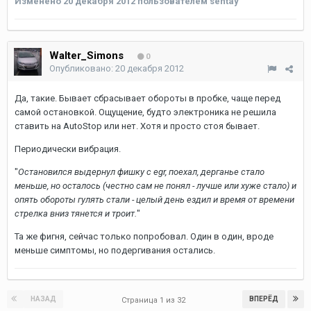
Изменено
20 декабря 2012
пользователем sentay
Walter_Simons
0
Опубликовано:
20 декабря 2012
Да, такие. Бывает сбрасывает обороты в пробке, чаще перед
самой остановкой. Ощущение, будто электроника не решила
ставить на AutoStop или нет. Хотя и просто стоя бывает.
Периодически вибрация.
"
Остановился выдернул фишку с egr, поехал, дерганье стало
меньше, но осталось (честно сам не понял - лучше или хуже стало) и
опять обороты гулять стали - целый день ездил и время от времени
стрелка вниз тянется и троит.
"
Та же фигня, сейчас только попробовал. Один в один, вроде
меньше симптомы, но подергивания остались.
НАЗАД
ВПЕРЁД
Страница 1 из 32