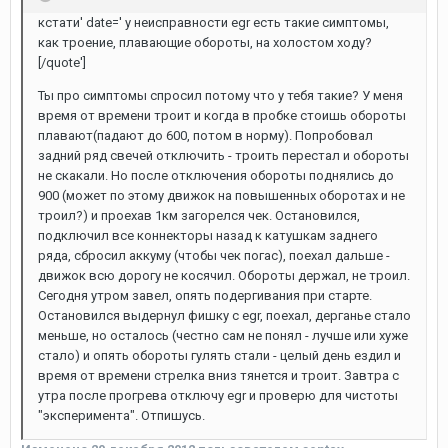
кстати' date=' у неисправности egr есть такие симптомы,
как троение, плавающие обороты, на холостом ходу?
[/quote']
Ты про симптомы спросил потому что у тебя такие? У меня
время от времени троит и когда в пробке стоишь обороты
плавают(падают до 600, потом в норму). Попробовал
задний ряд свечей отключить - троить перестал и обороты
не скакали. Но после отключения обороты поднялись до
900 (может по этому движок на повышенных оборотах и не
троил?) и проехав 1км загорелся чек. Остановился,
подключил все коннекторы назад к катушкам заднего
ряда, сбросил аккуму (чтобы чек погас), поехал дальше -
движок всю дорогу не косячил. Обороты держал, не троил.
Сегодня утром завел, опять подергивания при старте.
Остановился выдернул фишку с egr, поехал, дерганье стало
меньше, но осталось (честно сам не понял - лучше или хуже
стало) и опять обороты гулять стали - целый день ездил и
время от времени стрелка вниз тянется и троит. Завтра с
утра после прогрева отключу egr и проверю для чистоты
"эксперимента". Отпишусь.