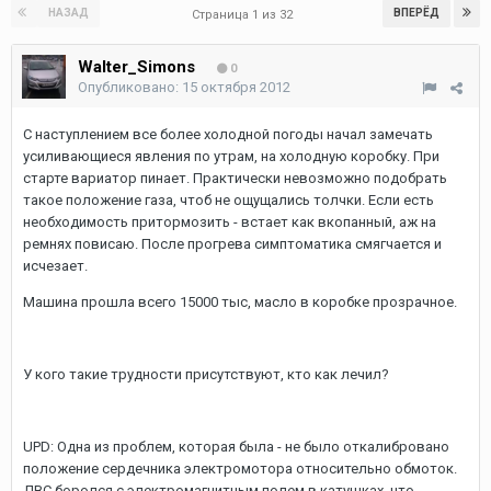
НАЗАД
ВПЕРЁД
Страница 1 из 32
Walter_Simons
0
Опубликовано:
15 октября 2012
С наступлением все более холодной погоды начал замечать
усиливающиеся явления по утрам, на холодную коробку. При
старте вариатор пинает. Практически невозможно подобрать
такое положение газа, чтоб не ощущались толчки. Если есть
необходимость притормозить - встает как вкопанный, аж на
ремнях повисаю. После прогрева симптоматика смягчается и
исчезает.
Машина прошла всего 15000 тыс, масло в коробке прозрачное.
У кого такие трудности присутствуют, кто как лечил?
UPD: Одна из проблем, которая была - не было откалибровано
положение сердечника электромотора относительно обмоток.
ДВС боролся с электромагнитным полем в катушках, что