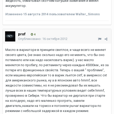
жидкость, обматывал скотчем катушки зажигания и менял
аккумулятор.
Изменено
15 августа 2014
пользователем Walter_Simons
prof
4
Опубликовано:
16 октября 2012
Масло в вариаторе в принципе светлое, и чаще всего не меняет
своего цвета, (не знаю сколько надо его не менять, что бы оно
потемнело или как надо насиловать варик). у нас масло
меняется по пробегу, по регламенту через каждые 45000км., из за
потери его фрикционных свойств. Теперь о вашей " проблеме",
если машина европейская то в варик льется cvtf, в америкос cvt
для американского рынка, ну а в японские авто hmmf, все
жидкости совместимы, но я не рекомендовал бы их мешать.
лучше всех в наших температурных условиях ведет себя hmmf,
проверенно в Сибири. Что бы вариатор не дергался при старте
на холодную, надо его маленько прогреть, завели
двигатель,нажали на тормоз и погоняли рычаг вариатора по
режимам с небольшой задержкой в каждом режиме.