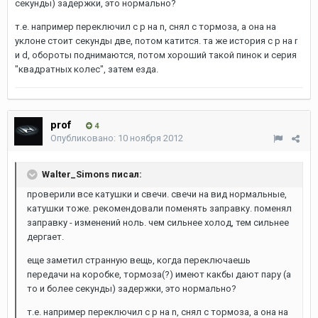
секунды) задержки, это нормально?
т.е. например переключил с p на n, снял с тормоза, а она на
уклоне стоит секунды две, потом катится. та же история с p на r
и d, обороты поднимаются, потом хороший такой пинок и серия
"квадратных колес", затем езда.
prof
4
Опубликовано:
10 ноября 2012
Walter_Simons писал:
проверили все катушки и свечи. свечи на вид нормальные,
катушки тоже. рекомендовали поменять заправку. поменял
заправку - изменений ноль. чем сильнее холод, тем сильнее
дергает.
еще заметил странную вещь, когда переключаешь
передачи на коробке, тормоза(?) имеют какбы дают пару (а
то и более секунды) задержки, это нормально?
т.е. например переключил с p на n, снял с тормоза, а она на