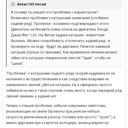
Алекс163 писал:
А почему ты решил что проблема с вариатором?
Возможно проблема с катушками зажигания (особенно
задний ряд). Пропуски - косвенно подтверждают этого.
Двигатель на Инсайте очень похож на двигатель Хонда
Джаз/Фит 1,3л. На Фитах задние катушки - известная
болезнь. Можно попробовать отключить задний ряд - и
проверить на ходу - будут ли дерганья. Лечится заменой
катушек (лучше со свечами). Как временное лечение можно
обмотать катушки специальной лентой "Удав", чтобы не
"шили".
"Проблема" с катушками заднего ряда скорей надумана из за
незнания о их существовании и как следствие вовремя не
замененных свечей, убитые катушки. Ну а официалы просто
забивали на них и таких случаев очень много, когда передний ряд
свечей заменен а задний нет.
Теперь о Нашей проблеме, небыли озвученны симптомы
указывающие на свечи (провалы при резком наборе
скорости,увеличенный расход топлива или просто "троит") а
имено дергание при старте на холодную, вывод-вариатор.