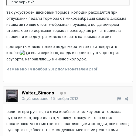
проверить?
так уж устроен дисковый тормоз, колодки расходятся при
отпускании педали тормоза от микровибрации самого диска,на
наших авто еще стоит v-образная пружина, а когда вечером
ставишь авто,держишь тормоз.переводишь рычаг варика в
паркинг и всё до утра, можно сказать на тормозе стоит.
проверить можно только поддомкратив авто и покрутить
колёса
,а если серьёзно, заедь в сервис, пусть проверят
ссупорта, направляющие и износ колодок.
Изменено
14 ноября 2012
пользователем prof
Walter_Simons
0
Опубликовано:
15 ноября 2012
если ты про ручник, то я им вообще не пользуюсь. а тормоза
сутра выжал, перевел в n, машину толкнул и... она легко
покатилась. чего смотреть направляющие и колодки, они новые,
суппорта еще блестят, не поеденные местными реагентами.