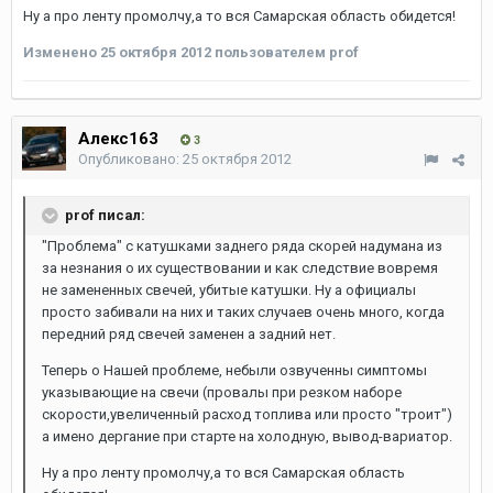
Ну а про ленту промолчу,а то вся Самарская область обидется!
Изменено
25 октября 2012
пользователем prof
Алекс163
3
Опубликовано:
25 октября 2012
prof писал:
"Проблема" с катушками заднего ряда скорей надумана из
за незнания о их существовании и как следствие вовремя
не замененных свечей, убитые катушки. Ну а официалы
просто забивали на них и таких случаев очень много, когда
передний ряд свечей заменен а задний нет.
Теперь о Нашей проблеме, небыли озвученны симптомы
указывающие на свечи (провалы при резком наборе
скорости,увеличенный расход топлива или просто "троит")
а имено дергание при старте на холодную, вывод-вариатор.
Ну а про ленту промолчу,а то вся Самарская область