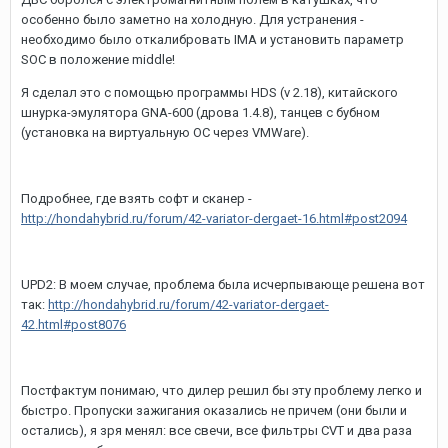
особенно было заметно на холодную. Для устранения -
необходимо было откалибровать IMA и установить параметр
SOC в положение middle!
Я сделал это с помощью программы HDS (v 2.18), китайского
шнурка-эмулятора GNA-600 (дрова 1.4.8), танцев с бубном
(установка на виртуальную ОС через VMWare).
Подробнее, где взять софт и сканер -
http://hondahybrid.ru/forum/42-variator-dergaet-16.html#post2094
UPD2: В моем случае, проблема была исчерпывающе решена вот
так:
http://hondahybrid.ru/forum/42-variator-dergaet-
42.html#post8076
Постфактум понимаю, что дилер решил бы эту проблему легко и
быстро. Пропуски зажигания оказались не причем (они были и
остались), я зря менял: все свечи, все фильтры CVT и два раза