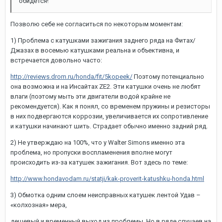
обидется!
Позволю себе не согласиться по некоторым моментам:
1) Проблема с катушками зажигания заднего ряда на Фитах/
Джазах в восемью катушками реальна и объективна, и
встречается довольно часто:
http://reviews.drom.ru/honda/fit/5kopeek/
Поэтому потенциально
она возможна и на Инсайтах ZE2. Эти катушки очень не любят
влаги (поэтому мыть эти двигатели водой крайне не
рекомендуется). Как я понял, со временем пружины и резисторы
в них подвергаются коррозии, увеличивается их сопротивление
и катушки начинают шить. Страдает обычно именно задний ряд.
2) Не утверждаю на 100%, что у Walter Simons именно эта
проблема, но пропуски воспламенения вполне могут
происходить из-за катушек зажигания. Вот здесь по теме:
http://www.hondavodam.ru/statji/kak-proverit-katushku-honda.html
3) Обмотка одним слоем неисправных катушек лентой Удав –
«колхозная» мера,
дешевый и временный выход из проблемы. Но в ряде случаев на