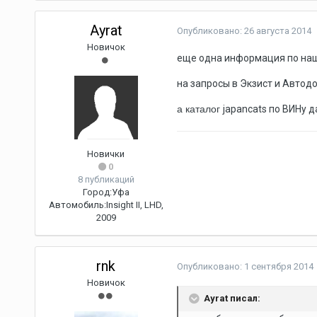
Ayrat
Опубликовано:
26 августа 2014
Новичок
еще одна информация по на
на запросы в Экзист и Автод
а каталог
japancats по ВИНу д
Новички
0
8 публикаций
Город:
Уфа
Автомобиль:
Insight II, LHD,
2009
rnk
Опубликовано:
1 сентября 2014
Новичок
Ayrat писал: