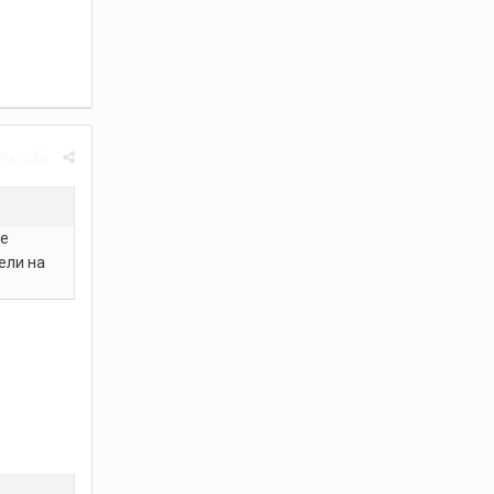
Жалоба
ие
ели на