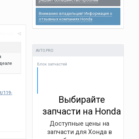
решает большинство проблем
Вниманию владельцев! Информация о
отзывных компаниях Honda
Жалоба
AVTO.PRO
а
идеале
Блок запчастей
ht/119-
Выбирайте
запчасти на Honda
Доступные цены на
запчасти для Хонда в