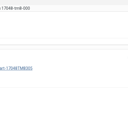
я 17048-tm8-000
part-17048TM8305