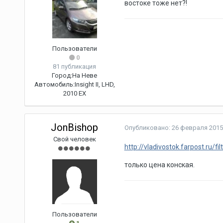
востоке тоже нет?!
Пользователи
0
81 публикация
Город:
На Неве
Автомобиль:
Insight II, LHD,
2010 EX
JonBishop
Опубликовано:
26 февраля 2015
Свой человек
http://vladivostok.farpost.ru/
только цена конская.
Пользователи