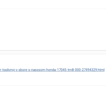
filtr-toplivnyj-v-sbore-s-nasosom-honda-17045-tm8-000-27494329.html