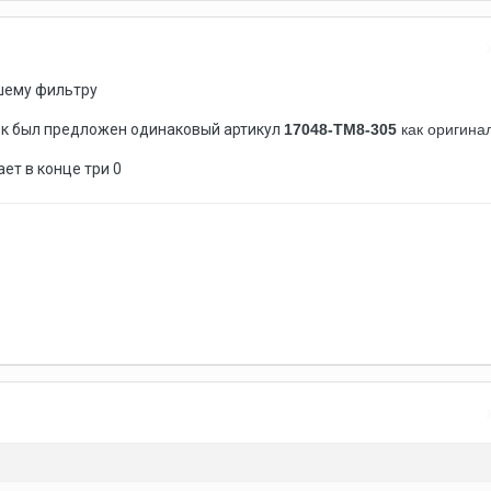
шему фильтру
ок был предложен одинаковый артикул
17048-TM8-305
как оригина
ает в конце три 0