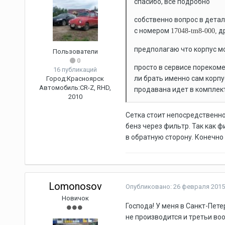
спасибо, все подробно
собственно вопрос в деталя
с номером
др
17048-tm8-000,
предполагаю что корпус м
Пользователи
0
просто в сервисе пореком
16 публикаций
ли брать именно сам корпус
Город:
Красноярск
Автомобиль:
CR-Z, RHD,
продавана идет в комплекте
2010
Сетка стоит непосредственно 
бенз через фильтр. Так как ф
в обратную сторону. Конечно 
Lomonosov
Опубликовано:
26 февраля 2015
Новичок
Господа! У меня в Санкт-Пете
не производится и третьи во