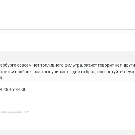
тербурге совсем нет топливного фильтра. экзист говорит нет, друг
 третьи вообще глаза выпучивают. где кто брал, посоветуйте! неуж
!
17048-tm8-000
е было размещено в 14:39 ----------