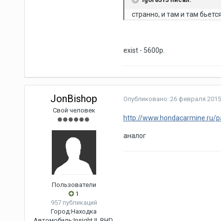
странно, и там и там бьетс
exist - 5600р.
JonBishop
Опубликовано:
26 февраля 2015
Свой человек
http://www.hondacarmine.ru/
аналог
Пользователи
1
957 публикаций
Город:
Находка
Автомобиль:
Insight II, RHD,