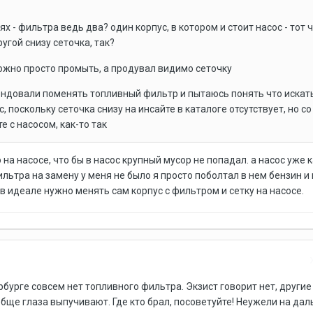
х - фильтра ведь два? один корпус, в котором и стоит насос - тот ч
угой снизу сеточка, так?
ожно просто промыть, а продувал видимо сеточку
ендовали поменять топливный фильтр и пытаюсь понять что искать
, поскольку сеточка снизу на инсайте в каталоге отсутствует, но со
 с насосом, как-то так
на насосе, что бы в насос крупный мусор не попадал. а насос уже 
ильтра на замену у меня не было я просто поболтал в нем бензин и
в идеале нужно менять сам корпус с фильтром и сетку на насосе.
рбурге совсем нет топливного фильтра. Экзист говорит нет, другие
обще глаза выпучивают. Где кто брал, посоветуйте! Неужели на да