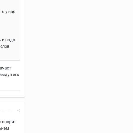
то у нас
 и надо
 слов
качает
 выдул его
Жалоба
 говорят
льнем