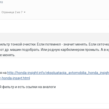
ма
Страница 2 из 7
ильтр тонкой очистки. Если потемнел - значит менять. Если сеточк
 от др. машин подобрать. Или родную карбклинером промыть. А в 
е менять.
ся на
http://honda-insight.info/ekspluatacija_avtomobilja_honda_insig
-v-honda-insayt.html
й фильтр и есть ссылки на аналоги