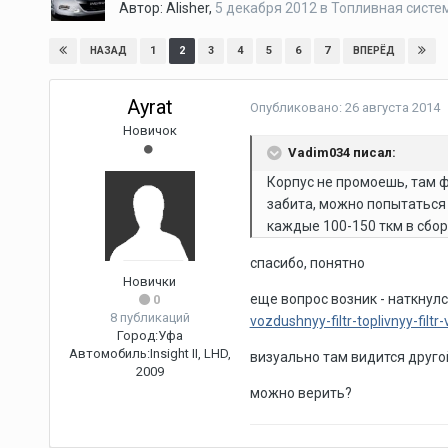
Автор:
Alisher
,
5 декабря 2012
в
Топливная систе
1
2
3
4
5
6
7
НАЗАД
ВПЕРЁД
Ayrat
Опубликовано:
26 августа 2014
Новичок
Vadim034 писал:
Корпус не промоешь, там ф
забита, можно попытаться
каждые 100-150 ткм в сбор
спасибо, понятно
Новички
еще вопрос возник - наткнул
0
8 публикаций
vozdushnyy-filtr-toplivnyy-filtr
Город:
Уфа
Автомобиль:
Insight II, LHD,
визуально там видится друго
2009
можно верить?