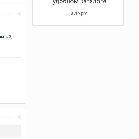
удобном каталоге
avto.pro
Жалоба
льный,
Жалоба