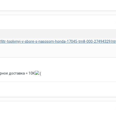
ru/filtr-toplivnyj-v-sbore-s-nasosom-honda-17045-tm8-000-27494329.ht
ерное доставка = 10К