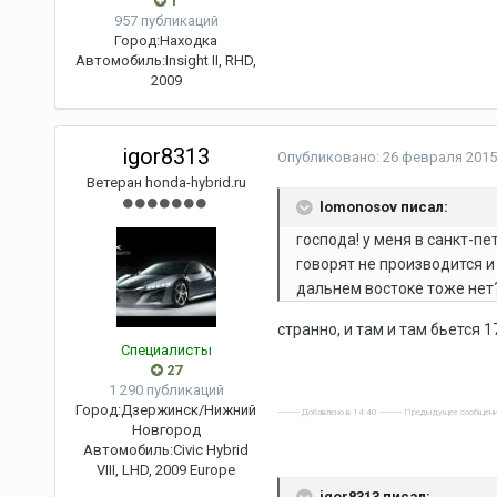
1
957 публикаций
Город:
Находка
Автомобиль:
Insight II, RHD,
2009
igor8313
Опубликовано:
26 февраля 2015
Ветеран honda-hybrid.ru
lomonosov писал:
господа! у меня в санкт-пе
говорят не производится и
дальнем востоке тоже нет?
странно, и там и там бьется 
Специалисты
27
1 290 публикаций
Город:
Дзержинск/Нижний
---------- Добавлено в 14:40 ---------- Предыдущее сообщени
Новгород
Автомобиль:
Civic Hybrid
VIII, LHD, 2009 Europe
igor8313 писал: