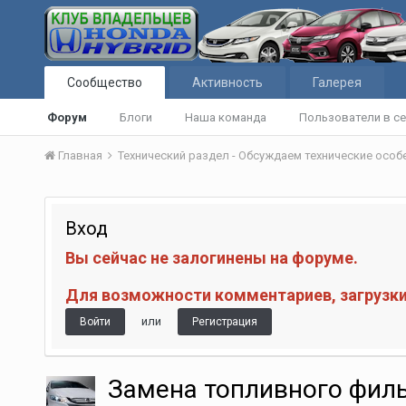
Сообщество
Активность
Галерея
Форум
Блоги
Наша команда
Пользователи в се
Главная
Технический раздел - Обсуждаем технические осо
Вход
Вы сейчас не залогинены на форуме.
Для возможности комментариев, загрузки 
или
Войти
Регистрация
Замена топливного фил