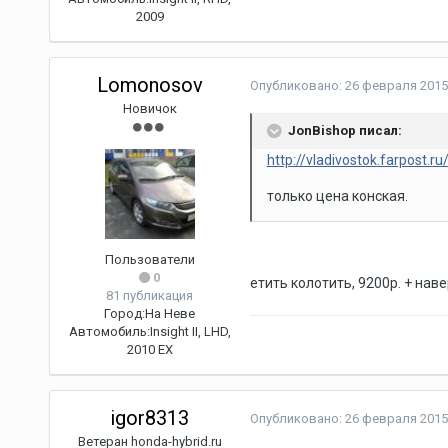
2009
Lomonosov
Опубликовано:
26 февраля 2015
Новичок
JonBishop писал:
http://vladivostok.farpost.
только цена конская.
Пользователи
0
етить колотить, 9200р. + нав
81 публикация
Город:
На Неве
Автомобиль:
Insight II, LHD,
2010 EX
igor8313
Опубликовано:
26 февраля 2015
Ветеран honda-hybrid.ru