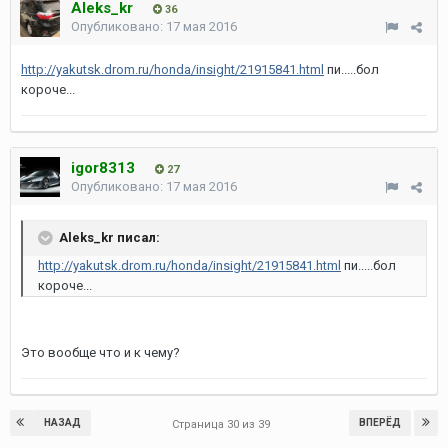
Aleks_kr
36
Опубликовано:
17 мая 2016
http://yakutsk.drom.ru/honda/insight/21915841.html
пи.....бол
короче...
igor8313
27
Опубликовано:
17 мая 2016
Aleks_kr писал:
http://yakutsk.drom.ru/honda/insight/21915841.html
пи.....бол
короче...
Это вообще что и к чему?
НАЗАД
ВПЕРЁД
Страница 30 из 39