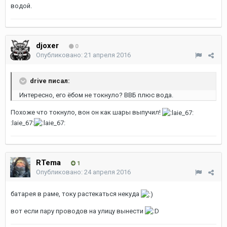
водой.
djoxer
0
Опубликовано:
21 апреля 2016
drive писал:
Интересно, его ёбом не токнуло? ВВБ плюс вода.
Похоже что токнуло, вон он как шары выпучил!
:laie_67:
RTema
1
Опубликовано:
24 апреля 2016
батарея в раме, току растекаться некуда
вот если пару проводов на улицу вынести