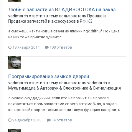
Любые запчасти из ВЛАДИВОСТОКА на заказ.
vadimarch
ответил в тему пользователя
Правша
в
Продажа запчастей и аксессуаров в РФ, КЗ
а сможешь найти новые свечи из японии ngk dilfr 6f11g? цена
на них тоже приятно удивит?
18 января 2014
108 ответов
Программирование замков дверей
vadimarch
ответил в тему пользователя
vadimarch
в
Мультимедиа & Автозвук & Электроника & Сигнализация
лююююююддддиииии! если кто не помнит я не просил
похвастаться возможностями своего автомобиля, а задал
конкретный вопрос: возможно ли такую функцию настроить...
24 декабря 2013
14 ответов