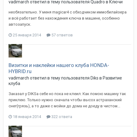
vadimarch
ответил в тему пользователя
Quadro
в
Ключи
необязательно. У меня magicar4 c обходчиком иммобилайзера
и всё работает без нахождения ключа в машине, особенно
автозапуск.
25 января 2014
57 ответов
Визитки и наклейки нашего клуба HONDA-
HYBRID.ru
vadimarch
ответил в тему пользователя
Diks
в
Развитие
клуба
Заказал у DIKSa себе но пока не клеил. Как помою машину так
приклею. Только нужно сначала чтобы высох астраханский
снег(грязь), а то даже с мойки до дома не доеду в чистом...
18 января 2014
322 ответа