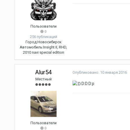
Пользователи
0
256 публикаций
Город:
Новосибирск
Автомобиль:
Insight II, RHD,
2010 navi special edition
Alur54
Опубликовано:
10 января 2016
Местный
:D:D:D:p
Пользователи
0