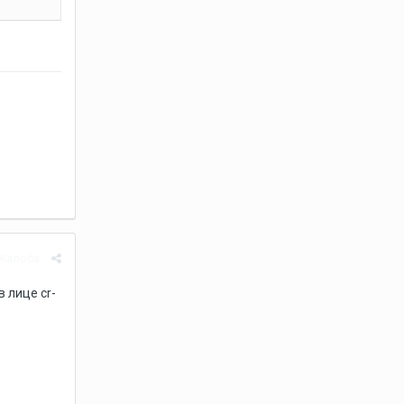
Жалоба
 лице cr-