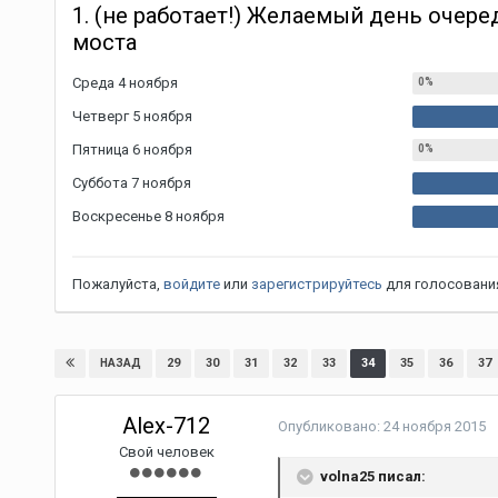
1. (не работает!) Желаемый день очер
моста
Среда 4 ноября
Четверг 5 ноября
Пятница 6 ноября
Суббота 7 ноября
Воскресенье 8 ноября
Пожалуйста,
войдите
или
зарегистрируйтесь
для голосования
29
30
31
32
33
34
35
36
37
НАЗАД
Alex-712
Опубликовано:
24 ноября 2015
Свой человек
volna25 писал: