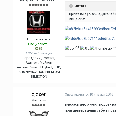
Ветеран honda-hybrid.ru
Цитата
приветствую обладателей 
лице cr-z.
Пользователи
Специалисты
:05:
:
89
4 054 публикации
Город:
СССР, Россия,
Адыгея , Майкоп
Автомобиль:
Fit Hybrid, RHD,
2010 NAVIGATION PREMIUM
SELECTION
djoxer
Опубликовано:
10 января 2016
Местный
вчерась алюр меня подсек на
праздники, едешь себе в пра