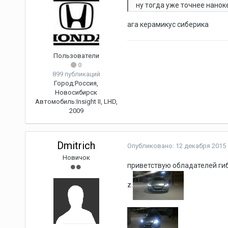
ну тогда уже точнее нано
ага керамикус сиберика
Пользователи
0
899 публикаций
Город:
Россия,
Новосибирск
Автомобиль:
Insight II, LHD,
2009
Dmitrich
Опубликовано:
12 декабря 2015
Новичок
приветствую обладателей гиб
z.