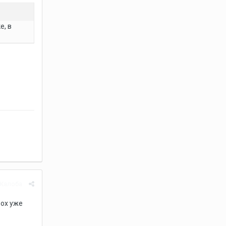
е, в
Жалоба
ох уже