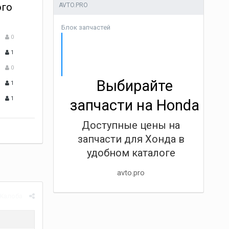
ого
AVTO.PRO
Блок запчастей
0
1
0
Выбирайте
1
1
запчасти на Honda
Доступные цены на
запчасти для Хонда в
удобном каталоге
avto.pro
Жалоба