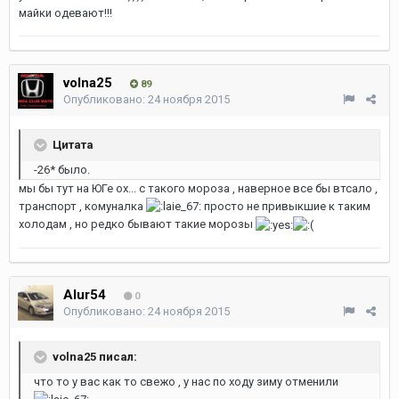
майки одевают!!!
volna25
89
Опубликовано:
24 ноября 2015
Цитата
-26* было.
мы бы тут на ЮГе ох... с такого мороза , наверное все бы втсало ,
транспорт , комуналка
просто не привыкшие к таким
холодам , но редко бывают такие морозы
Alur54
0
Опубликовано:
24 ноября 2015
volna25 писал:
что то у вас как то свежо , у нас по ходу зиму отменили