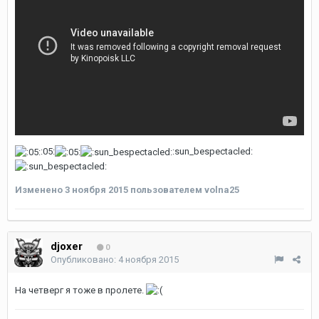
:05:
:sun_bespectacled:
Изменено
3 ноября 2015
пользователем volna25
djoxer
0
Опубликовано:
4 ноября 2015
На четверг я тоже в пролете.