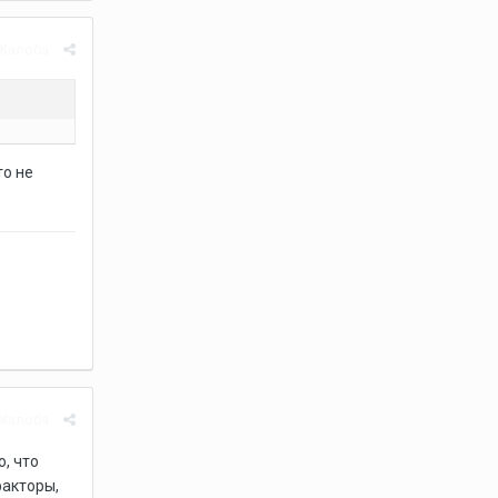
Жалоба
то не
Жалоба
, что
факторы,