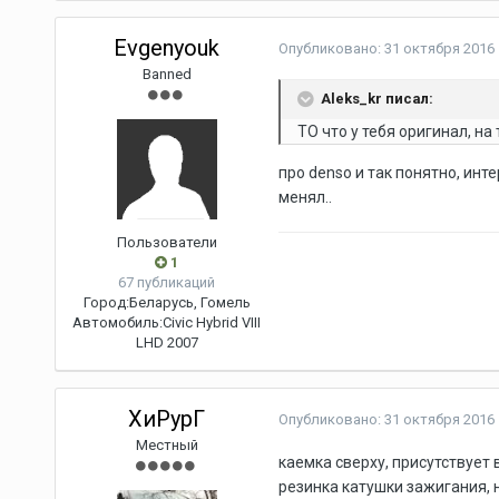
Evgenyouk
Опубликовано:
31 октября 2016
Banned
Aleks_kr писал:
ТО что у тебя оригинал, н
про denso и так понятно, инте
менял..
Пользователи
1
67 публикаций
Город:
Беларусь, Гомель
Автомобиль:
Civic Hybrid VIII
LHD 2007
ХиРурГ
Опубликовано:
31 октября 2016
Местный
каемка сверху, присутствует 
резинка катушки зажигания, 