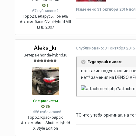
1
Изменено
31 октября 2016
пол
67 публикаций
Город:
Беларусь, Гомель
Автомобиль:
Civic Hybrid VIII
LHD 2007
Aleks_kr
Опубликовано:
31 октября 2016
Ветеран honda-hybrid.ru
Evgenyouk писал:
вот такие подуставшие свеч
нет? заменил на DENSO V
F
Специалисты
36
1 656 публикаций
ТО что у тебя оригинал, на т
Город:
Красноярск
Автомобиль:
Shuttle Hybrid
X Style Edition