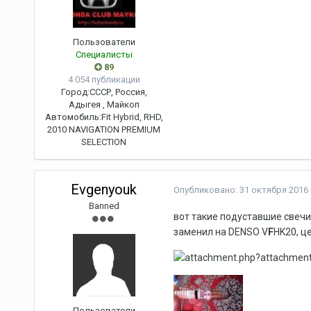
Пользователи
Специалисты
89
4 054 публикации
Город:
СССР, Россия,
Адыгея , Майкоп
Автомобиль:
Fit Hybrid, RHD,
2010 NAVIGATION PREMIUM
SELECTION
Evgenyouk
Опубликовано:
31 октября 2016
Banned
вот такие подуставшие свечи 
заменил на DENSO V
F
HK20, ц
Пользователи