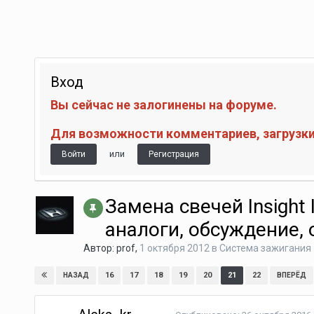
Вход
Вы сейчас не залогинены на форуме.
Для возможности комментариев, загрузки 
или
Войти
Регистрация
Замена свечей Insight I
аналоги, обсуждение, 
Автор:
prof
,
1 октября 2012
в
Система зажигания
16
17
18
19
20
21
22
НАЗАД
ВПЕРЁД