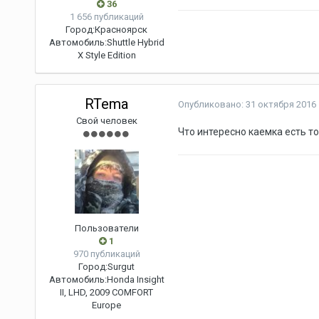
36
1 656 публикаций
Город:
Красноярск
Автомобиль:
Shuttle Hybrid
X Style Edition
RTema
Опубликовано:
31 октября 2016
Свой человек
Что интересно каемка есть т
Пользователи
1
970 публикаций
Город:
Surgut
Автомобиль:
Honda Insight
II, LHD, 2009 COMFORT
Europe