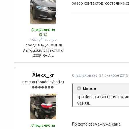
зазор контактов, состояние с
Специалисты
12
354 публикации
Город:
ВЛАДИВОСТОК
Автомобиль:
Insight II c
2009, RHD, L
Aleks_kr
Опубликовано:
31 октября 2016
Ветеран honda-hybrid.ru
Цитата
про denso и так понятно, и
менял..
По фото свечам уже хана.
Специалисты