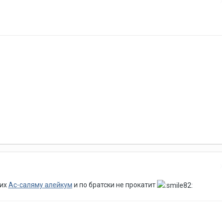
ких
Ас-саляму алейкум
и по братски не прокатит