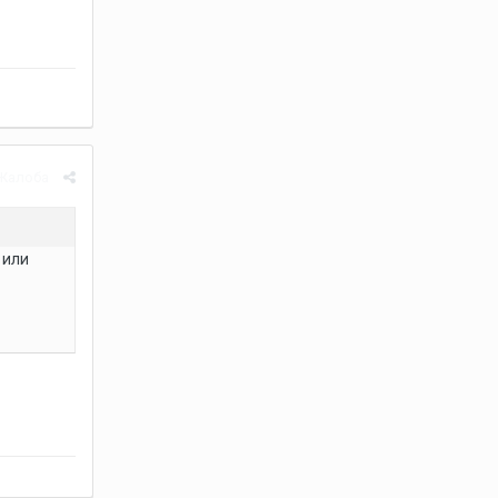
Жалоба
 или