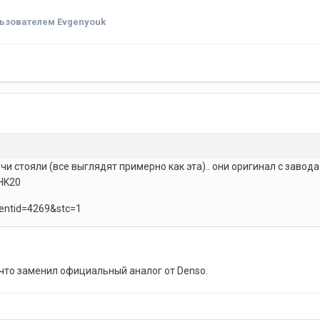
ьзователем Evgenyouk
и стояли (все выглядят примерно как эта).. они оригинал с завода
HK20
о что заменил официальный аналог от Denso.