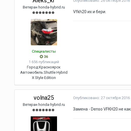
Aleks_kr
Опубликовано:
26 октября 2016
Ветеран honda-hybrid.ru
Vfkh20 их и бери.
Специалисты
36
1 656 публикаций
Город:
Красноярск
Автомобиль:
Shuttle Hybrid
X Style Edition
volna25
Опубликовано:
27 октября 2016
Ветеран honda-hybrid.ru
Замена - Denso VFKH20 не ка