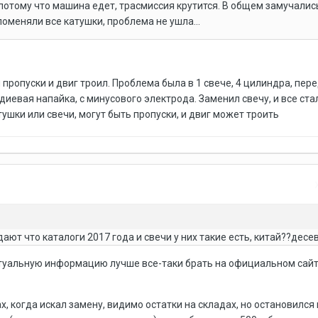
 потому что машина едет, трасмиссия крутится. В общем замучалис
поменяли все катушки, проблема не ушла...
 пропуски и двиг троил. Проблема была в 1 свече, 4 цилиндра, пер
иевая напайка, с минусового электрода. Заменил свечу, и все стал
атушки или свечи, могут быть пропуски, и двиг может троить
ают что каталоги 2017 года и свечи у них такие есть, китай??десе
ктуальную информацию лучше все-таки брать на официальном сай
, когда искал замену, видимо остатки на складах, но остановился 