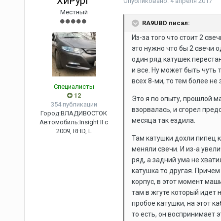
ХиРурГ
Опубликовано:
4 апреля 2017
Местный
RA9UBD писал:
Из-за того что стоит 2 све
это нужно что бы 2 свечи 
один ряд катушек перестан
и все. Ну может быть чуть 
всех 8-ми, то тем более не
Специалисты
12
Это я по опыту, прошлой м
354 публикации
взорвалась, и сгорел пред
Город:
ВЛАДИВОСТОК
месяца так ездила.
Автомобиль:
Insight II c
2009, RHD, L
Там катушки дохли пипец к
меняли свечи. И из-а увел
ряд, а задний ума не хвати
катушка то другая. Причем
корпус, в этот момент маш
там в жгуте который идет 
пробое катушки, на этот к
то есть, он воспринимает э