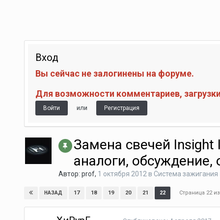
Вход
Вы сейчас не залогинены на форуме.
Для возможности комментариев, загрузки 
или
Войти
Регистрация
Замена свечей Insight I
аналоги, обсуждение, 
Автор:
prof
,
1 октября 2012
в
Система зажигания
Страница 22 и
17
18
19
20
21
22
НАЗАД