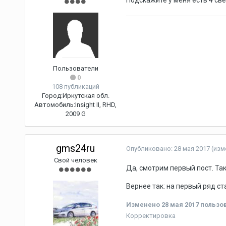
Подскажите у меня есть 4 св
Пользователи
0
108 публикаций
Город:
Иркутская обл.
Автомобиль:
Insight II, RHD,
2009 G
gms24ru
Опубликовано:
28 мая 2017
(изм
Свой человек
Да, смотрим первый пост. Та
Вернее так: на первый ряд став
Изменено
28 мая 2017
пользов
Корректировка