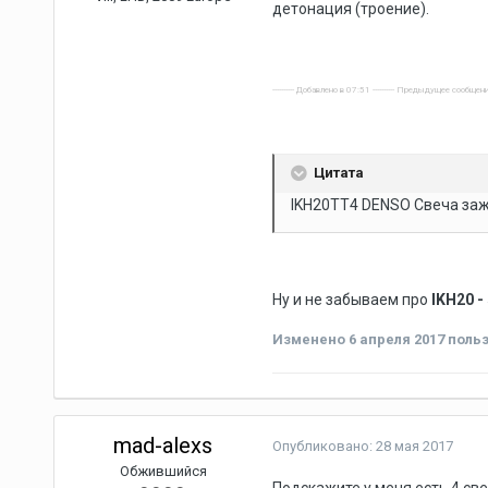
детонация (троение).
---------- Добавлено в 07:51 ---------- Предыдущее сообщени
Цитата
IKH20TT4 DENSO Свеча заж
Ну и не забываем про
IKH20 -
Изменено
6 апреля 2017
польз
mad-alexs
Опубликовано:
28 мая 2017
Обжившийся