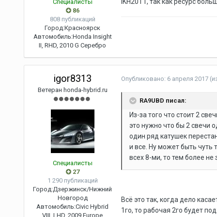
IKH20TT, так как ресурс боль
Специалисты
86
808 публикаций
Город:
Красноярск
Автомобиль:
Honda Insight
II, RHD, 2010 G Серебро
igor8313
Опубликовано:
6 апреля 2017
(и
Ветеран honda-hybrid.ru
RA9UBD писал:
Из-за того что стоит 2 све
это нужно что бы 2 свечи 
один ряд катушек перестан
и все. Ну может быть чуть 
всех 8-ми, то тем более не
Специалисты
27
1 290 публикаций
Город:
Дзержинск/Нижний
Новгород
Всё это так, когда дело каса
Автомобиль:
Civic Hybrid
1го, то рабочая 2го будет по
VIII, LHD, 2009 Europe