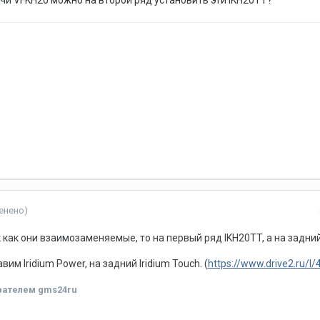
ечи
VFKH20 можно на второй ряд установить эти
IKH20TT?
енено)
к как они взаимозаменяемые, то на первый ряд IKH20TT, а на задни
им Iridium Power, на задний Iridium Touch. (
https://www.drive2.ru/l
ателем gms24ru