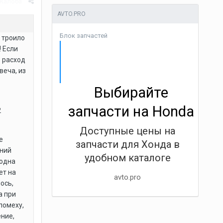
Жалоба
AVTO.PRO
Блок запчастей
ы троило
 Если
о расход
веча, из
Выбирайте
запчасти на Honda
2
Доступные цены на
е
запчасти для Хонда в
дний
удобном каталоге
 одна
ет на
avto.pro
ось,
а при
помеху,
ение,