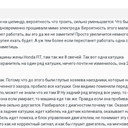
чи на цилиндр, вероятность что троить, сильно уменьшается. Что б
одновременно прошивали мимо электрода. Вероятность этого мала!
ет работать, вы это да же не заметите! Просто увеличится немног
тупее ехать будет. А уж тем более если перестанет работать одна с
 заметишь.
ашины жены Honda FIT, там так же 8 свечей. Так вот одна катушка
охранитель на один ряд катушек, ничего почти не изменилось, она 
ак. Потому что до этого были глупые хозяева наездники, которые н
иченного зазора, пробило все катушки. Они видимо поменяли пере
ло, может не знали что их там 8! Ну задний ряд вперед все умер, то
 она если умирает, то машина еде так же. Правда если она пробива
ина сильно дергается. Разбирался с диагностом почему так. Оказал
на задние катушки, идет кабелеь на датчик коленвала, оказывает н
абель идет помеха, и блок управления двигателем, не понимает эту 
то как не корректный сигнал, и как бы глушит двигатель, на мнгнов