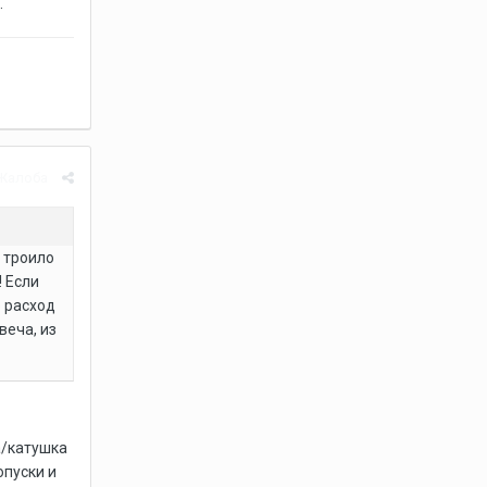
.
Жалоба
ы троило
 Если
о расход
веча, из
а/катушка
опуски и