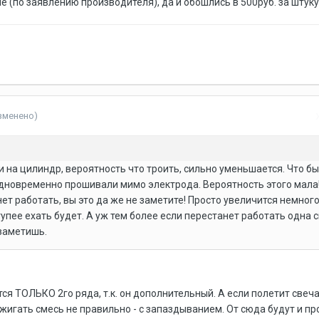
ше (по заявлению производителя), да и обошлись в 500руб. за штуку
зменено)
чи на цилиндр, вероятность что троить, сильно уменьшается. Что б
одновременно прошивали мимо электрода. Вероятность этого мала!
ет работать, вы это да же не заметите! Просто увеличится немног
тупее ехать будет. А уж тем более если перестанет работать одна с
 заметишь.
ется ТОЛЬКО 2го ряда, т.к. он дополнительный. А если полетит свеч
джигать смесь не правильно - с запаздыванием. От сюда будут и пр