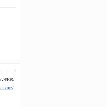
Жалоба
й
VFKH20
.
/4807302/
)