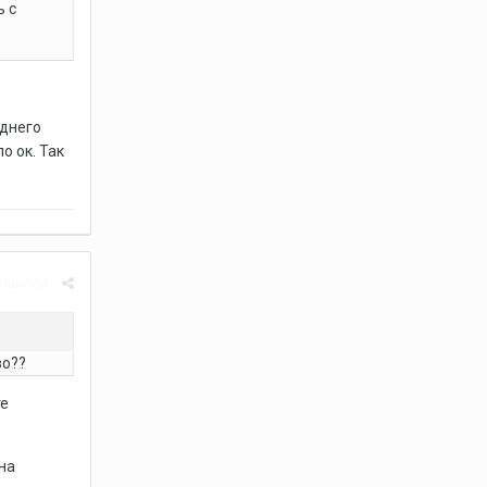
ь с
еднего
о ок. Так
Жалоба
во??
те
на