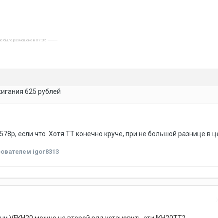
е было размещено в 07:35 ----------
игания 625 рублей
578р, если что. Хотя ТТ конечно круче, при не большой разнице в ц
ователем igor8313