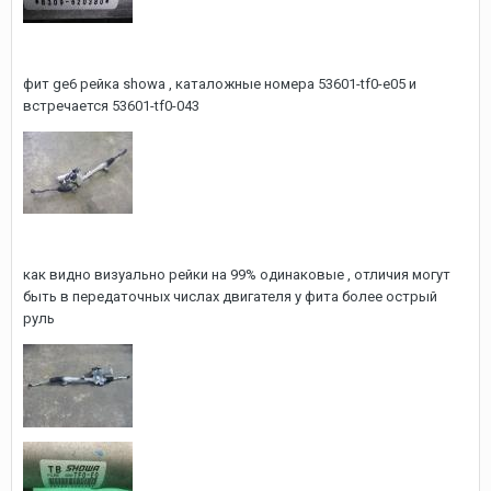
фит ge6 рейка showa , каталожные номера 53601-tf0-e05 и
встречается 53601-tf0-043
как видно визуально рейки на 99% одинаковые , отличия могут
быть в передаточных числах двигателя у фита более острый
руль