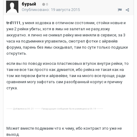
бурый
0
Опубликовано:
19 августа 2015
trd1111
, у меня ходовка в отличном состоянии, стойки новые и
уже 2 рейки убиты, хотя в ямы не залетал не разу,езжу
аккуратно. я лично не снимал рейку мне меняли в сервисе, за 3
часа на подъемнике управились, смотрел фотки с айрвейв
форума, парень без ямы скидывал, там по сути только подушки
открутить.
если вы по поводу износа пластиковых втулок внутри рейки, то
там не все так просто как думается, ибо рейка не такая как на
том же первом фите и айрвейве, там на много все проще, ради
сравнения могу зафотать сам разобранный корпус и причину
стука.
---------- Добавлено в 06:21 ---------- Предыдущее сообщение было размещено в 06:19 ----------
Может вместе подумаем что к чему, ибо контракт это уже не
выход.