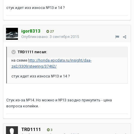
стук идет изз износа №13 и 14 ?
igor8313
27
Опубликовано:
3 сентября 2015
TRD1111 писал:
на схеме
http://honda.epcdata.ru/insight/daa-
ze2/3309/steering/37462/
стук идет изз износа №13 и 14 ?
Стук из-за №14. Но можно и №13 заодно прикупить - цена
вопроса копейки.
TRD1111
3