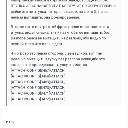
зазор между валом и корпусом рейки,ОТСЮДА И СТУК,
ВТУЛКА ИЗНАШИВАЕТСЯ И ВАЛ СТУЧИТ О КОРПУС РЕЙКИ. в
рейки это не втулка, которая с пазом, на фото 3, т.е. ее
нельзя вытащить, она фрезерованная.
Второе фото внутрь этой фрезеровки вставляется эта
втулка, виден специальный паз чтобы ее вытащить, без
разбора рейки ее вытащить не реально, ибо видно по
первой фото что вал не даст,
4 и 5 фото это левая сторона, с ее втулкой, вот там
реально вытащить втулку без разбора рейки,ибо это
кольцо, которое держит втулку снимается.
[ATTACH=CONFIG]3467[/ATTACH]
[ATTACH=CONFIG]3468[/ATTACH]
[ATTACH=CONFIG]3469[/ATTACH]
[ATTACH=CONFIG]3470[/ATTACH]
[ATTACH=CONFIG]3471[/ATTACH]
[ATTACH=CONFIG]3472[/ATTACH]
Итак