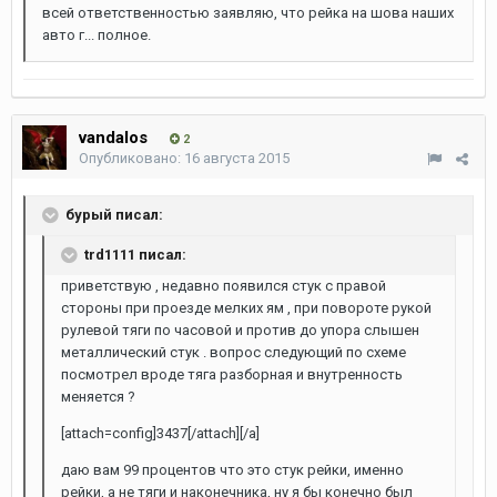
всей ответственностью заявляю, что рейка на шова наших
авто г... полное.
vandalos
2
Опубликовано:
16 августа 2015
бурый писал:
trd1111 писал:
приветствую , недавно появился стук с правой
стороны при проезде мелких ям , при повороте рукой
рулевой тяги по часовой и против до упора слышен
металлический стук . вопрос следующий по схеме
посмотрел вроде тяга разборная и внутренность
меняется ?
[attach=config]3437[/attach][/а]
даю вам 99 процентов что это стук рейки, именно
рейки, а не тяги и наконечника, ну я бы конечно был