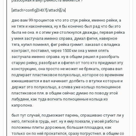
разборная и внутренность меняется ?
[attach=config]3437[/attach][/а]
даю вам 99 процентов что это стук рейки, именно рейки, а
не тяги и наконечника, ну я бы конечно был рад что бы это
была не она. я с этим уже столкнулся дважды, первая рейка
у меня застучала именно справа, думал фигня, наверное
тяга, купил поменял, фиг рейка гремит. заказал с владика
контракт, поставил, через 1500 км она у меня опять
застучала именно справа. ну в общем решил я разобрать
старую рейку, разобрал и офигел от того кто придумал эту
конструкцию, она просто не может не брякать, справа вал
подпирает пластиковое полукольцо, которое со временем
ижнашивается и вал начинает долбить о втулки которые и
держат это полукольцо, а слева уже кольцо полноценное
пластиковое пля. в общем сейчас думаю по поводу этой
лабудени, как туда вогнать полноценные кольца из
капролона.
был тут случай, подъезжает парень, спрашиваю стучит ли у
него, пяткой в грудь, нет. ну я ему поехали, у моей работы
положены плиты дорожные, большая площадка, как
только он по ней прокатился, сразу погрустнел. в общем со