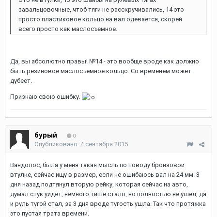
завальцовочные, чтоб тяги не расскручивались, 14 это
просто пластиковое кольцо на вал одевается, скорей
всего просто как маслосъемное.
Да, вы абсолютно правы! №14 - это вообще вроде как должно
быть резиновое маслосъемное кольцо. Со временем может
дубеет.
Признаю свою ошибку.
бурый
0
Опубликовано:
4 сентября 2015
Вандолос, была у меня такая мысль по поводу бронзовой
втулке, сейчас ищу в размер, если не ошибаюсь вал на 24 мм. 3
дня назад подтянул вторую рейку, которая сейчас на авто,
думал стук уйдет, немного тише стало, но полностью не ушел, да
и руль тугой стал, за 3 дня вроде тугость ушла. Так что протяжка
это пустая трата времени.