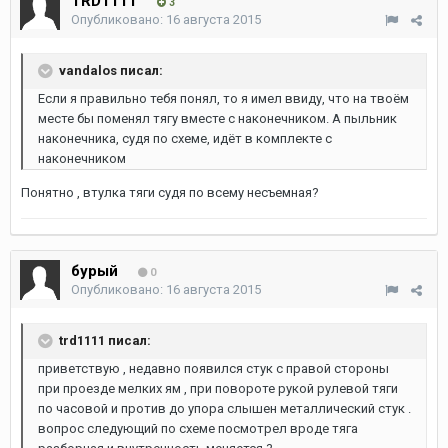
TRD1111
3
Опубликовано:
16 августа 2015
vandalos писал:
Если я правильно тебя понял, то я имел ввиду, что на твоём
месте бы поменял тягу вместе с наконечником. А пыльник
наконечника, судя по схеме, идёт в комплекте с
наконечником
Понятно , втулка тяги судя по всему несъемная?
бурый
0
Опубликовано:
16 августа 2015
trd1111 писал:
приветствую , недавно появился стук с правой стороны
при проезде мелких ям , при повороте рукой рулевой тяги
по часовой и против до упора слышен металлический стук .
вопрос следующий по схеме посмотрел вроде тяга