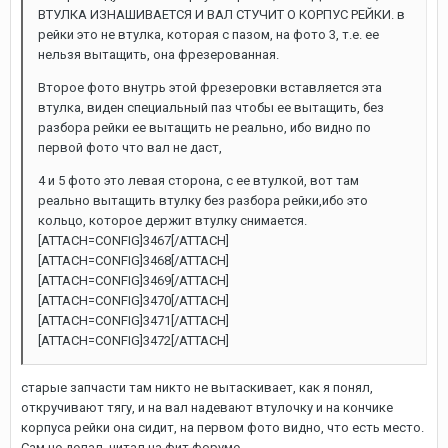
ВТУЛКА ИЗНАШИВАЕТСЯ И ВАЛ СТУЧИТ О КОРПУС РЕЙКИ. в
рейки это не втулка, которая с пазом, на фото 3, т.е. ее
нельзя вытащить, она фрезерованная.
Второе фото внутрь этой фрезеровки вставляется эта
втулка, виден специальный паз чтобы ее вытащить, без
разбора рейки ее вытащить не реально, ибо видно по
первой фото что вал не даст,
4 и 5 фото это левая сторона, с ее втулкой, вот там
реально вытащить втулку без разбора рейки,ибо это
кольцо, которое держит втулку снимается.
[ATTACH=CONFIG]3467[/ATTACH]
[ATTACH=CONFIG]3468[/ATTACH]
[ATTACH=CONFIG]3469[/ATTACH]
[ATTACH=CONFIG]3470[/ATTACH]
[ATTACH=CONFIG]3471[/ATTACH]
[ATTACH=CONFIG]3472[/ATTACH]
старые запчасти там никто не вытаскивает, как я понял,
откручивают тягу, и на вал надевают втулочку и на кончике
корпуса рейки она сидит, на первом фото видно, что есть место.
Сам не делал, читал на фит форуме