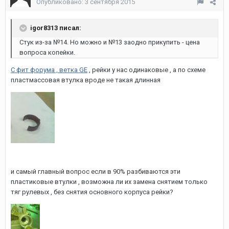
Опубликовано:
3 сентября 2015
igor8313 писал:
Стук из-за №14. Но можно и №13 заодно прикупить - цена
вопроса копейки.
С фит форума , ветка GE
, рейки у нас одинаковые , а по схеме
пластмассовая втулка вроде не такая длинная
и самый главный вопрос если в 90% разбиваются эти
пластиковые втулки , возможна ли их замена снятием только
тяг рулевых , без снятия основного корпуса рейки?