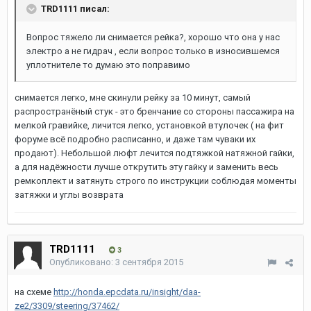
TRD1111 писал:
Вопрос тяжело ли снимается рейка?, хорошо что она у нас
электро а не гидрач , если вопрос только в износившемся
уплотнителе то думаю это поправимо
снимается легко, мне скинули рейку за 10 минут, самый
распространёный стук - это бренчание со стороны пассажира на
мелкой гравийке, личится легко, установкой втулочек ( на фит
форуме всё подробно расписанно, и даже там чуваки их
продают). Небольшой люфт лечится подтяжкой натяжной гайки,
а для надёжности лучше открутить эту гайку и заменить весь
ремкоплект и затянуть строго по инструкции соблюдая моменты
затяжки и углы возврата
TRD1111
3
Опубликовано:
3 сентября 2015
на схеме
http://honda.epcdata.ru/insight/daa-
ze2/3309/steering/37462/