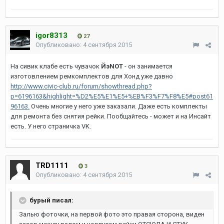
igor8313
27
Опубликовано:
4 сентября 2015
На сивик клабе есть чувачок
ЙэNOT
- он занимается
изготовлением ремкомплектов для Хонд уже давно
http://www.civic-club.ru/forum/showthread.php?
p=6196163&highlight=%D2%E5%E1%E5+%EB%F3%F7%F8%E5#post61
96163.
Очень многие у него уже заказали. Даже есть комплекты
для ремонта без снятия рейки. Пообщайтесь - может и на Инсайт
есть. У него страничка VK.
TRD1111
3
Опубликовано:
4 сентября 2015
бурый писал:
Залью фоточки, на первой фото это правая сторона, виден