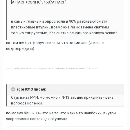
[ATTACH=CONFIG]3458[/ATTACH]
и самый главный вопрос если в 90% разбиваются эти
пластиковые втулки , возможна ли их замена снятием
только тяг рулевых , без снятия основного корпуса рейки?
на том же фит форуме писали, что возможно (инфа не
подтверждена)
---------- Добавлено в 18:00 ---------- Предыдущее сообщение было размещено в 17:56 ----------
igor8313 писал:
Стук из-за №14. Но можно и №13 заодно прикупить - цена
вопроса копейки.
по-моему №13 и 14 - это не то, это какие-то шайбочки, внутри
запресована настоящая втулочка