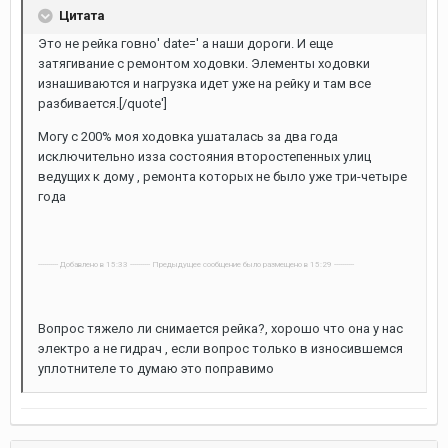
Цитата
Это не рейка говно' date=' а наши дороги. И еще
затягивание с ремонтом ходовки. Элементы ходовки
изнашиваются и нагрузка идет уже на рейку и там все
разбивается.[/quote']
Могу с 200% моя ходовка ушаталась за два года
исключительно изза состояния второстепенных улиц
ведущих к дому , ремонта которых не было уже три-четыре
года
---------- Добавлено в 15:33 ---------- Предыдущее сообщение было размещено в 15:29 ----------
Вопрос тяжело ли снимается рейка?, хорошо что она у нас
электро а не гидрач , если вопрос только в износившемся
уплотнителе то думаю это поправимо