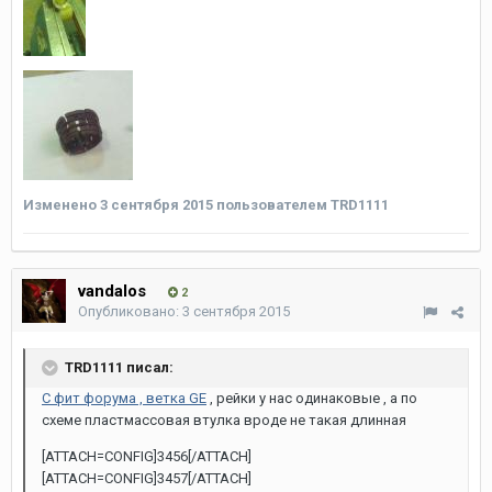
Изменено
3 сентября 2015
пользователем TRD1111
vandalos
2
Опубликовано:
3 сентября 2015
TRD1111 писал:
С фит форума , ветка GE
, рейки у нас одинаковые , а по
схеме пластмассовая втулка вроде не такая длинная
[ATTACH=CONFIG]3456[/ATTACH]
[ATTACH=CONFIG]3457[/ATTACH]