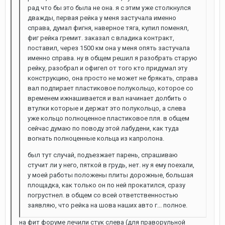
рад что бы это была не она. я с этим уже столкнулся
дважды, первая рейка у меня застучала именно
справа, думал фигня, наверное тяга, купил поменял,
фиг рейка гремит. заказал с владика контракт,
поставил, через 1500 км она у меня опять застучала
именно справа. ну в общем решил я разобрать старую
рейку, разобрал и офигел от того кто придумал эту
конструкцию, она просто не может не брякать, справа
вал подпирает пластиковое полукольцо, которое со
временем ижнашивается и вал начинает долбить о
втулки которые и держат это полукольцо, а слева
уже кольцо полноценное пластиковое пля. в общем
сейчас думаю по поводу этой лабудени, как туда
вогнать полноценные кольца из капролона.
был тут случай, подъезжает парень, спрашиваю
стучит ли у него, пяткой в грудь, нет. ну я ему поехали,
у моей работы положены плиты дорожные, большая
площадка, как только он по ней прокатился, сразу
погрустнел. в общем со всей ответственностью
заявляю, что рейка на шова наших авто г... полное.
на фит форуме лечили стук слева (для праворульной