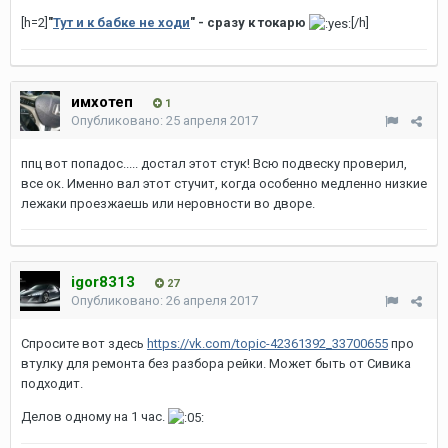
[h=2]
"
Тут
и
к
бабке
не
ходи
" - сразу к токарю
[/h]
имхотеп
1
Опубликовано:
25 апреля 2017
ппц вот попадос..... достал этот стук! Всю подвеску проверил,
все ок. Именно вал этот стучит, когда особенно медленно низкие
лежаки проезжаешь или неровности во дворе.
igor8313
27
Опубликовано:
26 апреля 2017
Спросите вот здесь
https://vk.com/topic-42361392_33700655
про
втулку для ремонта без разбора рейки. Может быть от Сивика
подходит.
Делов одному на 1 час.