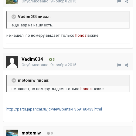
Опубликовано:
9 ноября 2015
Vadim034 писал:
еще lasp на нашу есть.
не нашел, по номеру выдает только
honda
'вские
Vadim034
3
Опубликовано:
9 ноября 2015
motomiw писал:
не нашел, по номеру выдает только
honda
'вские
http://parts.japancar.ru/jc/view/parts/P359180433.html
motomiw
0