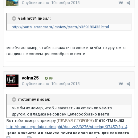
Опубликовано:
10 ноября 2015
vadim034 писал:
http://parts.japancar.ru/jc/view/parts/p359180433.html
мне бы их номер, чтобы заказать на emex или чём-то другом. с
владика не совсем целесообразно везти
volna25
89
Опубликовано:
10 ноября 2015
motomiw писал:
мне бы их номер, чтобы заказать на emex или чём-то
другом. с владика не совсем целесообразно везти
Вот тебе номер к примеру
(ПРАВАЯ СТОРОНА)
51610-TM8-J03
http://honda.epcdata.ru/insight/daa-ze2/3276/steering/37457/?p=4
цена в экзисте и в емексе почти как зап часть для самолета