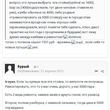
вопрос что лучше выбрать: эти стойки(optimal за 1600),
lasp за 2400(подорожали, тут двое человек ставили их
уже), каябы обычные за 4000, либо родные
отремонтировать за 3000 стойку(у нас в городе этим
занимаются и вроде как очень хорошо себя
зарекомендовали, могут помягче тебе сделать, плюс дают
гарантию на пол года с продлением в будущем) вот сижу
думаю между каябами и ремонтом?
точно с логином зашел 1551 руб. - вражины
, если себе то
новые лутьше
бурый
0
Опубликовано:
21 апреля 2015
troyan
, Если ты купишь все эти стойки, то мягкости не получишь.
Ремонтировать, что то у вас очень дорого, у нас 3000 пара.
Есть 2 вида ремонта, замена жижи и дунуть газом, это развод.
Второе, полная разборка, с заменой сальника, тогда цена в 3000
оправданна.