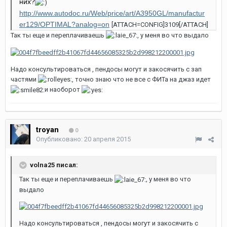
них?
http://www.autodoc.ru/Web/price/art/A3950GL/manufactur
er129/OPTIMAL?analog=on
[ATTACH=CONFIG]3109[/ATTACH]
Так ты еще и переплачиваешь
, у меня во что выдало
Надо консультироваться , пендосы могут и закосячить с зап
частями
, точно знаю что не все с ФИТа на джаз идет
и наоборот
troyan
0
Опубликовано:
20 апреля 2015
volna25 писал:
Так ты еще и переплачиваешь
, у меня во что
выдало
Надо консультироваться , пендосы могут и закосячить с