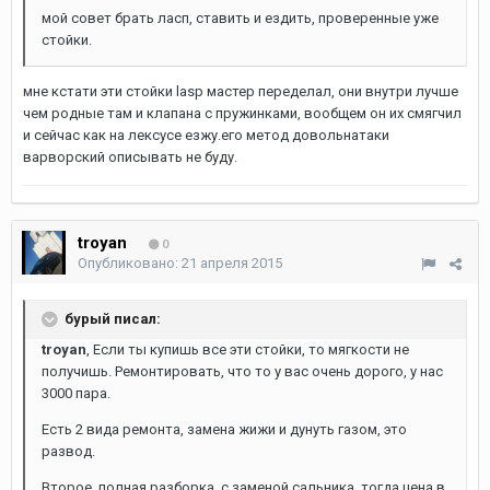
мой совет брать ласп, ставить и ездить, проверенные уже
стойки.
мне кстати эти стойки lasp мастер переделал, они внутри лучше
чем родные там и клапана с пружинками, вообщем он их смягчил
и сейчас как на лексусе езжу.его метод довольнатаки
варворский описывать не буду.
troyan
0
Опубликовано:
21 апреля 2015
бурый писал:
troyan
, Если ты купишь все эти стойки, то мягкости не
получишь. Ремонтировать, что то у вас очень дорого, у нас
3000 пара.
Есть 2 вида ремонта, замена жижи и дунуть газом, это
развод.
Второе, полная разборка, с заменой сальника, тогда цена в