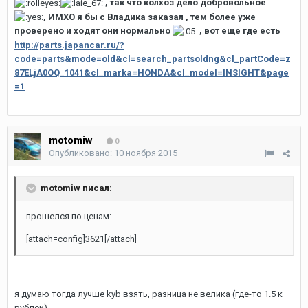
, так что колхоз дело добровольное
, ИМХО я бы с Владика заказал , тем более уже
проверено и ходят они нормально
, вот еще где есть
http://parts.japancar.ru/?
code=parts&mode=old&cl=search_partsoldng&cl_partCode=z
87ELjA0OQ_1041&cl_marka=HONDA&cl_model=INSIGHT&page
=1
motomiw
0
Опубликовано:
10 ноября 2015
motomiw писал:
прошелся по ценам:
[attach=config]3621[/attach]
я думаю тогда лучше kyb взять, разница не велика (где-то 1.5 к
рублей)