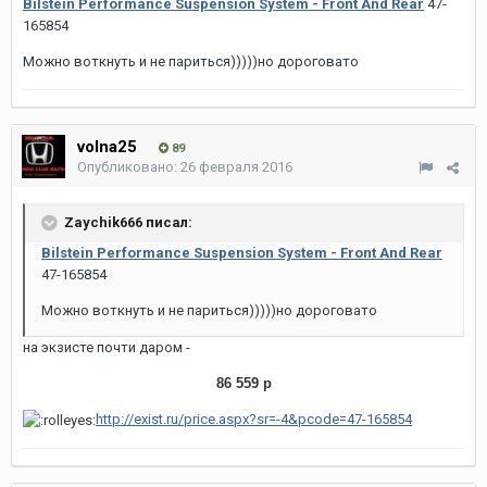
Bilstein Performance Suspension System - Front And Rear
47-
165854
Можно воткнуть и не париться)))))но дороговато
volna25
89
Опубликовано:
26 февраля 2016
Zaychik666 писал:
Bilstein Performance Suspension System - Front And Rear
47-165854
Можно воткнуть и не париться)))))но дороговато
на экзисте почти даром -
86 559 р
http://exist.ru/price.aspx?sr=-4&pcode=47-165854