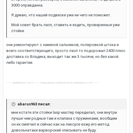
3000 оправданна.
Я думаю, что нашей подвеске уже ни чего не поможет.
Мой совет брать ласп, ставить и ездить, проверенные уже
стойки.
они ремонтируют с заменой сальников, полировкой штока и
всего соответствующего, просто ласп то подорожал 2400 плюс
доставка со Владика, выходит так же 3 тысячи, но без какой
либо гарантии.
---------- Добавлено в 14:02 ---------- Предыдущее сообщение было размещено в 14:01 ----------
abarus963 писал:
мне кстати эти стойки lasp мастер переделал, они внутри
лучше чем родные там и клапана с пружинками, вообщем
он их смягчил и сейчас как на лексусе езжу.его метод
довольнатаки варворский описывать не буду.