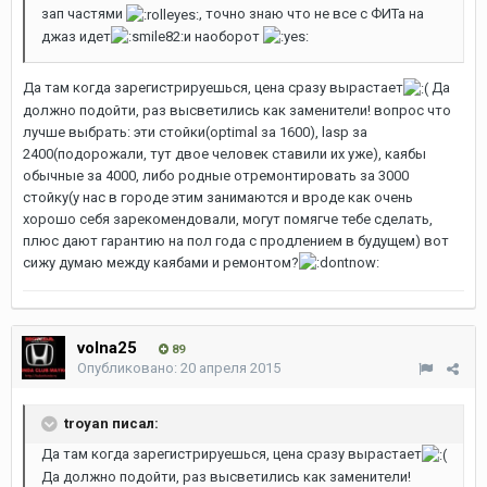
зап частями
, точно знаю что не все с ФИТа на
джаз идет
и наоборот
Да там когда зарегистрируешься, цена сразу вырастает
Да
должно подойти, раз высветились как заменители! вопрос что
лучше выбрать: эти стойки(optimal за 1600), lasp за
2400(подорожали, тут двое человек ставили их уже), каябы
обычные за 4000, либо родные отремонтировать за 3000
стойку(у нас в городе этим занимаются и вроде как очень
хорошо себя зарекомендовали, могут помягче тебе сделать,
плюс дают гарантию на пол года с продлением в будущем) вот
сижу думаю между каябами и ремонтом?
volna25
89
Опубликовано:
20 апреля 2015
troyan писал:
Да там когда зарегистрируешься, цена сразу вырастает
Да должно подойти, раз высветились как заменители!