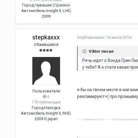
Город:
Чувашия 21регион
Автомобиль:
Insight II, LHD,
2009
stepkaxxx
Опубликовано:
16 июля 2014
Обжившийся
Viktor писал:
Речь идет о Хонда Грин Ои
у тебя? А к стати какая пр
я бы на твоем месте в магази
Пользователи
рекламируют=( про промывку 
0
173 публикации
Город:
Находка
Автомобиль:
Insight II, RHD,
2009 G japan
---------- Добавлено в 22:25 ---------- Предыдущее сообщени