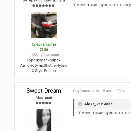
Ветеран honda-hybrid.ru
У меня такое чувство что по 
Специалисты
36
1 656 публикаций
Город:
Красноярск
Автомобиль:
Shuttle Hybrid
X Style Edition
Sweet Dream
Опубликовано:
15 июля 2014
Местный
Aleks_kr писал:
У меня такое чувство что 