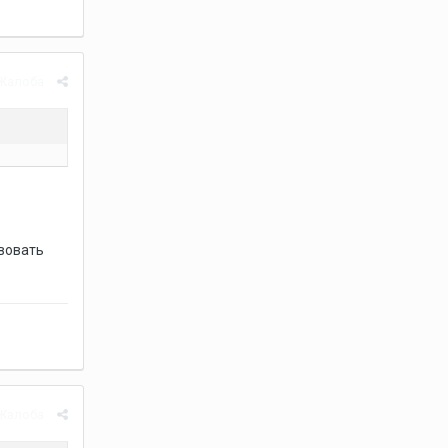
Жалоба
твовать
Жалоба