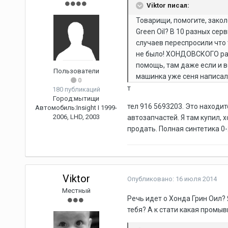
Viktor писал:
Товарищи, помогите, заколе
Green Oil? В 10 разных се
случаев переспросили что 
не было! ХОНДОВСКОГО разн
помощь, там даже если и в
Пользователи
машинка уже сеня написала
0
т
180 публикаций
Город:
мытищи
тел 916 5693203. Это находи
Автомобиль:
Insight I 1999-
2006, LHD, 2003
автозапчастей. Я там купил, 
продать. Полная синтетика 0-
Viktor
Опубликовано:
16 июля 2014
Местный
Речь идет о Хонда Грин Оил?
тебя? А к стати какая промыв