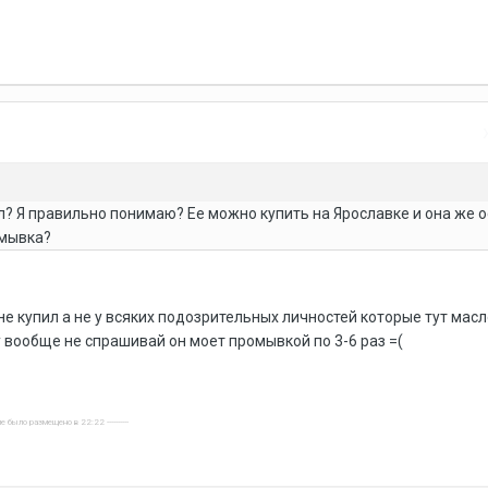
л? Я правильно понимаю? Ее можно купить на Ярославке и она же 
омывка?
не купил а не у всяких подозрительных личностей которые тут масл
вообще не спрашивай он моет промывкой по 3-6 раз =(
е было размещено в 22:22 ----------