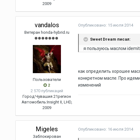
2009
vandalos
Опубликовано:
15 июля 2014
Ветеран honda-hybrid.ru
Sweet Dream писал:
я пользуюсь маслом idemit
как определить хорошее масл
конкретном масле. Про идеми
Пользователи
изменений
2
2 570 публикаций
Город:
Чувашия 21регион
Автомобиль:
Insight II, LHD,
2009
Migeles
Опубликовано:
16 июля 2014
Заблокирован