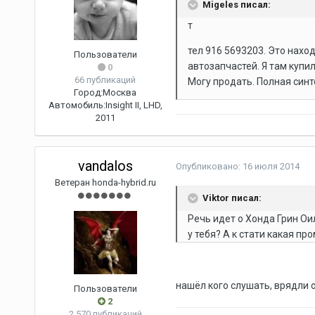
Migeles писал:
т
тел 916 5693203. Это нах
Пользователи
автозапчастей. Я там купил
0
66 публикаций
Могу продать. Полная синт
Город:
Москва
Автомобиль:
Insight II, LHD,
2011
vandalos
Опубликовано:
16 июля 2014
Ветеран honda-hybrid.ru
Viktor писал:
Речь идет о Хонда Грин Ои
у тебя? А к стати какая пр
нашёл кого слушать, врядли о
Пользователи
2
2 570 публикаций