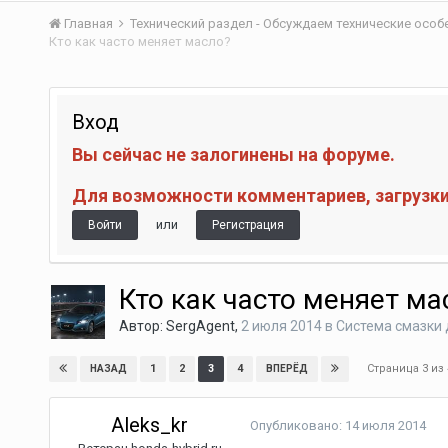
Главная
Технический раздел - Обсуждаем технические осо
Кто как часто меняет масло?
Вход
Вы сейчас не залогинены на форуме.
Для возможности комментариев, загрузки 
или
Войти
Регистрация
Кто как часто меняет ма
Автор:
SergAgent
,
2 июля 2014
в
Система смазки 
Страница 3 из
1
2
3
4
НАЗАД
ВПЕРЁД
Aleks_kr
Опубликовано:
14 июля 2014