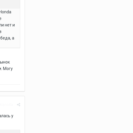
 Honda
е
ли нет и
в
беда, а
рынок
и. Могу
Жалоба
алась у