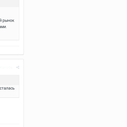
й рынок
ами.
Жалоба
осталась