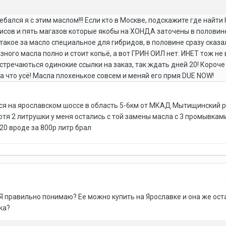
бался я с этим маслом!!! Если кто в Москве, подскажите где найти
рвисов и пять магазов которые якобы на ХОНДА заточены в половин
такое за масло специальное для гибридов, в половине сразу сказа
ого масла полно и стоит копьё, а вот ГРИН ОИЛ нет. ИНЕТ тож не 
стречаються одинокие ссылки на заказ, так ждать дней 20! Короче 
 что усё! Масла плохенькое совсем и меняй его прмя DUE NOW!
тся на ярославском шоссе в область 5-6км от МКАД Мытищинский 
хотя 2 литрушки у меня остались с той замены масла с 3 промывкам
20 вроде за 800р литр брал
 Я правильно понимаю? Ее можно купить на Ярославке и она же ост
ка?