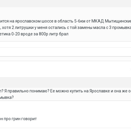
одится на ярославском шоссе в область 5-6км от МКАД Мытищински
, хотя 2 литрушки у меня остались с той замены масла с 3 промывк
етика 0-20 вроде за 800р литр брал
л? Я правильно понимаю? Ее можно купить на Ярославке и она же 
омывка?
н про грин говорит