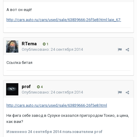
А вот он ещё!
http://cars.auto.ru/cars/used/sale/63839666-26f5e8.html:laie_67:
RTema
1
Опубликовано:
24 сентября 2014
Ссылка битая
prof
4
Опубликовано:
24 сентября 2014
http://cars.auto.ru/cars/used/sale/63839666-26f5e8.html
Ни фига себе завод в Сузуке оказался пригородом Токио, а цена,
как вам?
Изменено
24 сентября 2014
пользователем prof