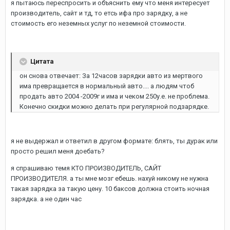
я пытаюсь переспросить и объяснить ему что меня интересует
производитель, сайт и тд, то етсь ифа про зарядку, а не
стоимость его неземных услуг по неземной стоимости.
Цитата
он снова отвечает: За 12часов зарядки авто из мертвого
има превращается в нормальный авто.... а людям чтоб
продать авто 2004 -2009г и има и чеком 250у.е. не проблема.
Конечно скидки можно делать при регулярной подзарядке.
я не выдержал и ответил в другом формате: блять, ты дурак или
просто решил меня доебать?
я спрашиваю темя КТО ПРОИЗВОДИТЕЛЬ, САЙТ
ПРОИЗВОДИТЕЛЯ. а ты мне мозг ебешь. нахуй никому не нужна
такая зарядка за такую цену. 10 баксов должна стоить ночная
зарядка. а не один час