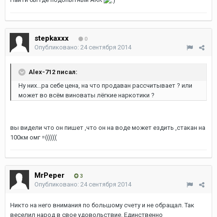
stepkaxxx
0
Опубликовано:
24 сентября 2014
Alex-712 писал:
Ну них...ра себе цена, на что продаван рассчитывает ? или
может во всём виноваты лёгкие наркотики ?
вы видели что он пишет ,что он на воде может ездить ,стакан на
100км омг =((((((
MrPeper
3
Опубликовано:
24 сентября 2014
Никто на него внимания по большому счету и не обращал. Так
веселил народ в свое удовольствие. Единственно