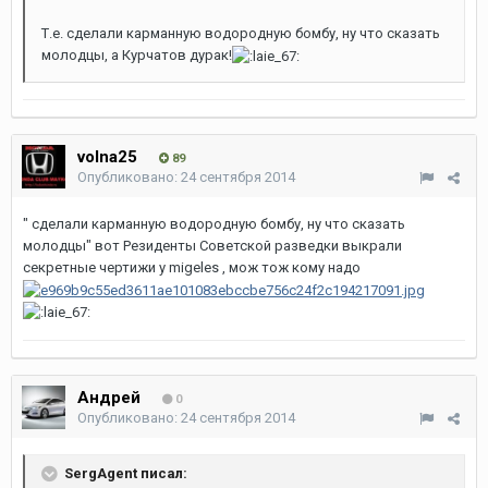
Т.е. сделали карманную водородную бомбу, ну что сказать
молодцы, а Курчатов дурак!
volna25
89
Опубликовано:
24 сентября 2014
" сделали карманную водородную бомбу, ну что сказать
молодцы" вот Резиденты Советской разведки выкрали
секретные чертижи у migeles , мож тож кому надо
Андрей
0
Опубликовано:
24 сентября 2014
SergAgent писал: