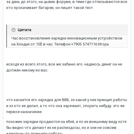
за день до этого, на цывик форуме, в теме где отписываются все
кто прокачивает батареи, он пишет такой тест
Цитата
Час восстановления-зарядки инновационным устройством
на Хондах от 10$ в час. Телефон:+7903 5747116 Игорь
исходя из всего этого, все же забаню его. надеюсь денег он не
должен никому из вас.
что касается его зарядки для ВВБ, хз какой у нее принцип работы
и хз кто ее делал, а то что она заряжает, спорить небуду. это ее
первое назначение.
похожие зарядки продаются на ебэй, и по их внешнему виду хотя
бы видно что делают их не распиздосы, но и они не совсем
идеальны по принципу работы.