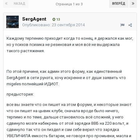
НАЗАД
ВПЕРЁД
Страница 1 из 3
SergAgent
13
Опубликовано:
23 сентября 2014
Каждому терпению приходит когда то конец, я держался как мог,
но у психов психика не резиновая и моя всё не выдержала
такого растяжения.
По этой причине, как админ этого форму, как единственный
SergAgent в сети рунэта, хочу искренне и от души заявить что
migeles полнейший ИДИОТ.
предыстория:
все вы знаете что он пишет на этом форуме, и некоторые знают
что он пишет на цывик клубе, сначала вроде было ничего,
терпимо и по теме, дальше становилось всё сложней, у него
сдвинуло мозги набекрень от этой зарядки ВВБ на 220 вольт, и
сдвинуло так что он пиздел и сам себе верил что зарядка
УВЕЛИЧИЛА емкость батареи, не говоря про промывки, масла и