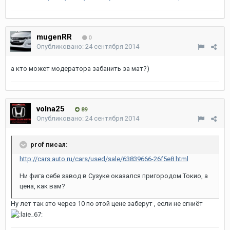
mugenRR
0
Опубликовано:
24 сентября 2014
а кто может модератора забанить за мат?)
volna25
89
Опубликовано:
24 сентября 2014
prof писал:
http://cars.auto.ru/cars/used/sale/63839666-26f5e8.html
Ни фига себе завод в Сузуке оказался пригородом Токио, а
цена, как вам?
Ну лет так это через 10 по этой цене заберут , если не сгниёт