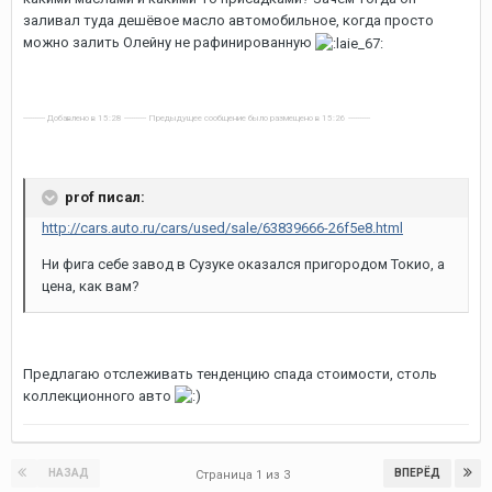
заливал туда дешёвое масло автомобильное, когда просто
можно залить Олейну не рафинированную
---------- Добавлено в 15:28 ---------- Предыдущее сообщение было размещено в 15:26 ----------
prof писал:
http://cars.auto.ru/cars/used/sale/63839666-26f5e8.html
Ни фига себе завод в Сузуке оказался пригородом Токио, а
цена, как вам?
Предлагаю отслеживать тенденцию спада стоимости, столь
коллекционного авто
НАЗАД
ВПЕРЁД
Страница 1 из 3