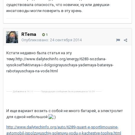
существовала опасность, что новички, ну или девушки-
инсатоводы могли поверить в эту хрень.
RTema
1
Опубликовано:
24 сентября 2014
Кстати недавно была статья на эту
тему.http://www.dailytechinfo.org/energy/6283-sozdana-
vysokoeffektivnaya-i-dolgoigrayuschaya-yadernaya-batareya-
rabotayuschaya-na-vode.html
---------- Добавлено в 16:11 ---------- Предыдущее сообщение было размещено в 16:09 ----------
И еще вариант возить с собой не много батарей, а электролит
для одной небольшой
http://www.dailytechinfo.org/auto/6289-quant-e-sportlimousine-
avtomobil-ispolzuyuschiy-solenuyu-vodu-v-kachestve-topliva.html