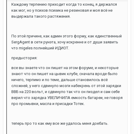
Каждому терпению приходит когда то конец, я держался
как мог, но у психов психика не резиновая и моя всё не
выдержала такого растяжения.
По этой причине, как админ этого форму, как единственный
SergAgent в сети рунэта, хочу искренне и от души заявить
что migeles полнейший ИДИОТ.
предыстория:
все вы знаете что он пишет на этом форуме, и некоторые
знают что он пишет на цывик клубе, сначала вроде было
ничего, терпимо и по теме, дальше становилось всё
сложней, у него сдвинуло мозги набекрень от этой зарядки
ВВБ на 220 вольт, и сдвинуло так что он пиздел и сам себе
верил что зарядка УВЕЛИЧИЛА емкость батареи, не говоря
про промывки, масла и присадки Тотек.
теперь про то как ему все же удалось меня доебать.