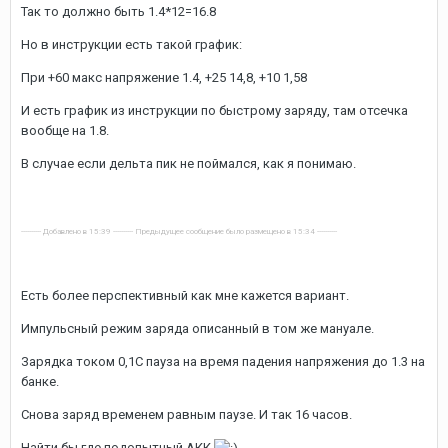
Так то должно быть 1.4*12=16.8
Но в инструкции есть такой график:
При +60 макс напряжение 1.4, +25 14,8, +10 1,58
И есть график из инструкции по быстрому заряду, там отсечка
вообще на 1.8.
В случае если дельта пик не поймался, как я понимаю.
---------- Добавлено в 15:39 ---------- Предыдущее сообщение было размещено в 15:34 ----------
Есть более перспективный как мне кажется вариант.
Импульсный режим заряда описанный в том же мануале.
Зарядка током 0,1С пауза на время падения напряжения до 1.3 на
банке.
Снова заряд временем равным паузе. И так 16 часов.
Найти бы где подопытный АКК