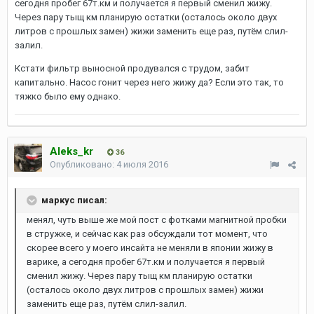
сегодня пробег 67т.км и получается я первый сменил жижу.
Через пару тыщ км планирую остатки (осталось около двух
литров с прошлых замен) жижи заменить еще раз, путём слил-
залил.
Кстати фильтр выносной продувался с трудом, забит
капитально. Насос гонит через него жижу да? Если это так, то
тяжко было ему однако.
Aleks_kr
36
Опубликовано:
4 июля 2016
маркус писал:
менял, чуть выше же мой пост с фотками магнитной пробки
в стружке, и сейчас как раз обсуждали тот момент, что
скорее всего у моего инсайта не меняли в японии жижу в
варике, а сегодня пробег 67т.км и получается я первый
сменил жижу. Через пару тыщ км планирую остатки
(осталось около двух литров с прошлых замен) жижи
заменить еще раз, путём слил-залил.