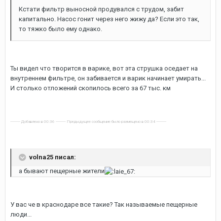
Кстати фильтр выносной продувался с трудом, забит
капитально. Насос гонит через него жижу да? Если это так,
то тяжко было ему однако.
Ты видел что творится в варике, вот эта струшка оседает на
внутреннем фильтре, он забивается и варик начинает умирать...
И столько отложений скопилось всего за 67 тыс. км
---------- Добавлено в 00:36 ---------- Предыдущее сообщение было размещено в 00:34 ----------
volna25 писал:
а бывают пещерные жители
У вас че в краснодаре все такие? Так называемые пещерные
люди...