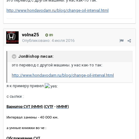
это перевод с другой машины. у нас как-то так:
http://www.hondavodam.ru/blog/change-oil-interval.html
volna25
89
Опубликовано:
4 июля 2016
JonBishop писал:
это перевод с другой машины. у нас как-то так:
http://www.hondavodam.ru/blog/change-oil-interval.html
я к примеру привел
с сылки :
Вариатор CVT (HMM)
(
CVTF
-
HMMF
)
Интервал замены - 40 000 км.
а умные книжки во че :
Обслуживание СVT