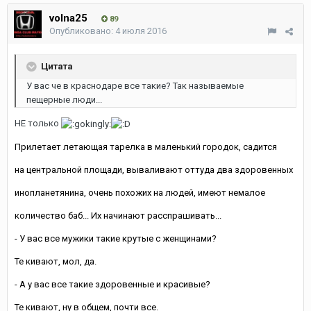
volna25
89
Опубликовано:
4 июля 2016
Цитата
У вас че в краснодаре все такие? Так называемые
пещерные люди...
НЕ только
Прилетает летающая тарелка в маленький городок, садится
на центральной площади, вываливают оттуда два здоровенных
инопланетянина, очень похожих на людей, имеют немалое
количество баб... Их начинают расспрашивать...
- У вас все мужики такие крутые с женщинами?
Те кивают, мол, да.
- А у вас все такие здоровенные и красивые?
Те кивают, ну в общем, почти все.