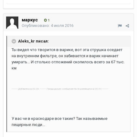
маркус
1
Опубликовано:
4 июля 2016
Aleks_kr писал:
Ты видел что творится в варике, вот эта струшка оседает
на внутреннем фильтре, он забивается и варик начинает
умирать... И столько отложений скопилось всего за 67 тыс.
км
---------- Добавлено в 00:36 ---------- Предыдущее сообщение было размещено в 00:34 ----------
У вас че в краснодаре все такие? Так называемые
пещерные люди...