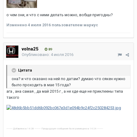
о чем они, и что с ними делать можно, вобще пригодны?
Изменено
4 июля 2016
пользователем маркус
volna25
89
Опубликовано:
4 июля 2016
Цитата
она? и что сказано на ней по датам? думаю что сякен нужно
было проходить в мае 15 года?
ага , ана самая , да май 2015 г , а не хде еще не приклеены типа
такого
---------- Добавлено в 14:28 ---------- Предыдущее сообщение было размещено в 14:24 ----------