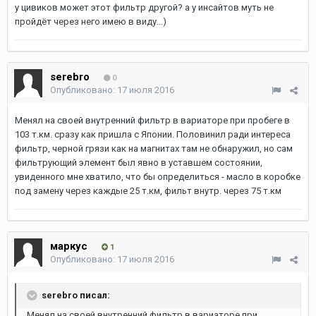
у цивиков может этот фильтр другой? а у инсайтов муть не
пройдёт через него имею в виду...)
serebro
0
Опубликовано:
17 июля 2016
Менял на своей внутренний фильтр в вариаторе при пробеге в
103 т.км. сразу как пришла с Японии. Половинил ради интереса
фильтр, черной грязи как на магнитах там не обнаружил, но сам
фильтрующий элемент был явно в уставшем состоянии,
увиденного мне хватило, что бы определиться - масло в коробке
под замену через каждые 25 т.км, фильт внутр. через 75 т.км
маркус
1
Опубликовано:
17 июля 2016
serebro писал:
Менял на своей внутренний фильтр в вариаторе при