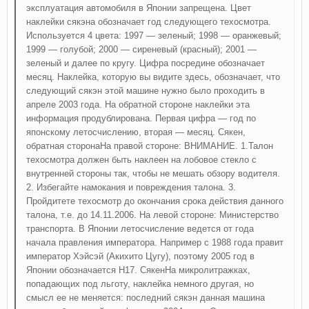
эксплуатация автомобиля в Японии запрещена. Цвет
наклейки сякэна обозначает год следующего техосмотра.
Используется 4 цвета: 1997 — зеленый; 1998 — оранжевый;
1999 — голубой; 2000 — сиреневый (красный); 2001 —
зеленый и далее по кругу. Цифра посредине обозначает
месяц. Наклейка, которую вы видите здесь, обозначает, что
следующий сякэн этой машине нужно было проходить в
апреле 2003 года. На обратной стороне наклейки эта
информация продублирована. Первая цифра — год по
японскому летосчислению, вторая — месяц. Сякен,
обратная сторонаНа правой стороне: ВНИМАНИЕ. 1.Талон
техосмотра должен быть наклеен на лобовое стекло с
внутренней стороны так, чтобы не мешать обзору водителя.
2. Избегайте намокания и повреждения талона. 3.
Пройдитете техосмотр до окончания срока действия данного
талона, т.е. до 14.11.2006. На левой стороне: Министерство
транспорта. В Японии летосчисление ведется от года
начала правления императора. Например с 1988 года правит
император Хэйсэй (Акихито Цугу), поэтому 2005 год в
Японии обозначается H17. СякенНа микролитражках,
попадающих под льготу, наклейка немного другая, но
смысл ее не меняется: последний сякэн данная машина