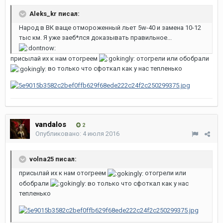
Aleks_kr писал:
Народ в ВК ваще отмороженный льет 5w-40 и замена 10-12
тыс км. Я уже заеб*лся доказывать правильное...
присылай их к нам отогреем
отогрели или обобрали
во только что сфоткал как у нас тепленько
vandalos
2
Опубликовано:
4 июля 2016
volna25 писал:
присылай их к нам отогреем
отогрели или
обобрали
во только что сфоткал как у нас
тепленько