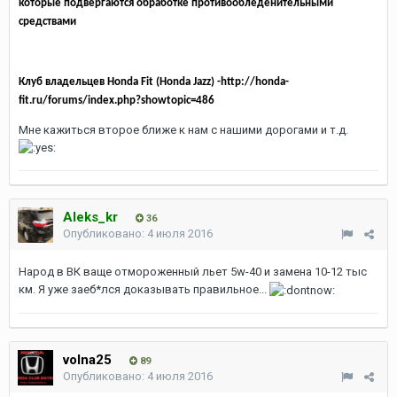
которые подвергаются обработке противообледенительными
средствами
Клуб владельцев Honda Fit (Honda Jazz) -http://honda-
fit.ru/forums/index.php?showtopic=486
Мне кажиться второе ближе к нам с нашими дорогами и т.д.
Aleks_kr
36
Опубликовано:
4 июля 2016
Народ в ВК ваще отмороженный льет 5w-40 и замена 10-12 тыс
км. Я уже заеб*лся доказывать правильное...
volna25
89
Опубликовано:
4 июля 2016