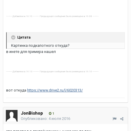
---------- Добавлено в 16:10 ---------- Предыдущее сообщение было размещено в 16:08 ----------
Цитата
Картинка подкапотного откуда?
в инете для примера нашел
---------- Добавлено в 16:13 ---------- Предыдущее сообщение было размещено в 16:10 ----------
вот откуда
https://www.drive2.ru/l/6020313/
JonBishop
1
Опубликовано:
4 июля 2016