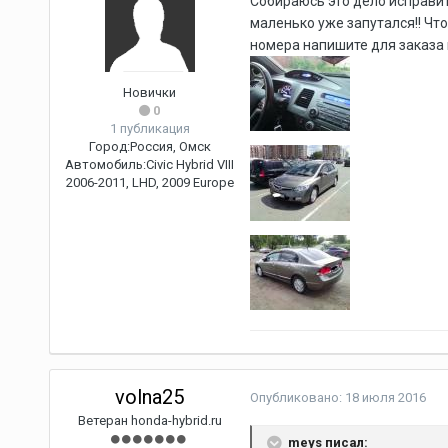
Собираюсь это дело исправит
маленько уже запутался!! Чт
номера напишите для заказа н
Новички
0
1 публикация
Город:
Россия, Омск
Автомобиль:
Civic Hybrid VIII
2006-2011, LHD, 2009 Europe
volna25
Опубликовано:
18 июля 2016
Ветеран honda-hybrid.ru
meys писал: