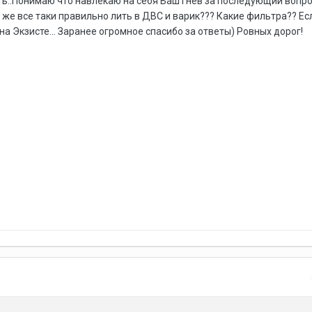
ь..Понимаю что навлекаю на себя Ваш гнев за последующий вопрос
о же все таки правильно лить в ДВС и варик??? Какие фильтра?? Е
а Экзисте... Заранее огромное спасибо за ответы) Ровных дорог!