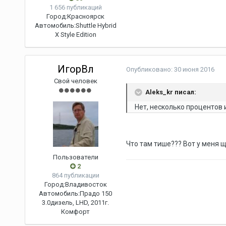
1 656 публикаций
Город:
Красноярск
Автомобиль:
Shuttle Hybrid
X Style Edition
ИгорВл
Опубликовано:
30 июня 2016
Свой человек
Aleks_kr писал:
Нет, несколько процентов 
Что там тише??? Вот у меня щ
Пользователи
2
864 публикации
Город:
Владивосток
Автомобиль:
Прадо 150
3.0дизель, LHD, 2011г.
Комфорт