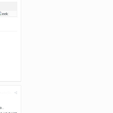
Жалоба
...