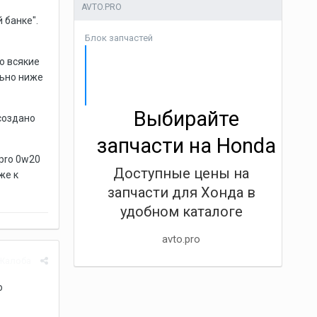
AVTO.PRO
й банке".
Блок запчастей
о всякие
льно ниже
Выбирайте
 создано
запчасти на Honda
pro 0w20
Доступные цены на
же к
запчасти для Хонда в
удобном каталоге
avto.pro
Жалоба
о