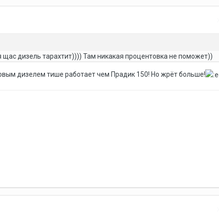
я щас дизель тарахтит)))) Там никакая процентовка не поможет))
тровым дизелем тише работает чем Прадик 150! Но жрёт больше!