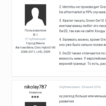
2. Idemitsu не производит Gre
На aftermarket в 99% случае
3. Хватит писать Green 0w10.
инетмагазины любят это писа
Пользователи
0w20, так как на сайте Хонды
0
37 публикаций
4. Заливать можно, кроме Gre
Город:
Минск
оно уже было сильно позже в
Автомобиль:
Civic Hybrid VIII
2006-2011, LHD, 2009
5. 0w20 также отличаются по
вязкость ниже. У европейских м
верхней границе. То есть, ра
nikolay787
Опубликовано:
30 июня 2016
Новичок
ну расход больше или меньше
развития.