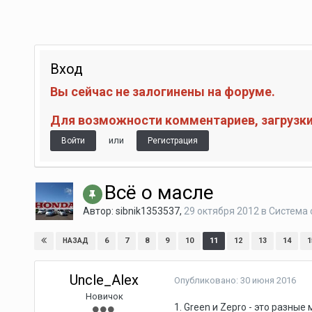
Вход
Вы сейчас не залогинены на форуме.
Для возможности комментариев, загрузки 
или
Войти
Регистрация
Всё о масле
Автор:
sibnik1353537
,
29 октября 2012
в
Система 
6
7
8
9
10
11
12
13
14
1
НАЗАД
Uncle_Alex
Опубликовано:
30 июня 2016
Новичок
1. Green и Zepro - это разные 