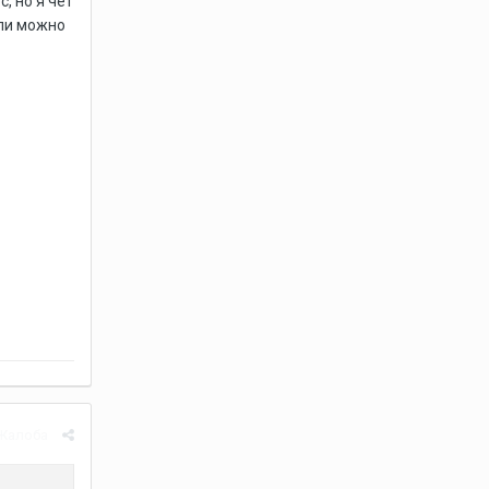
, но я чет
сли можно
Жалоба