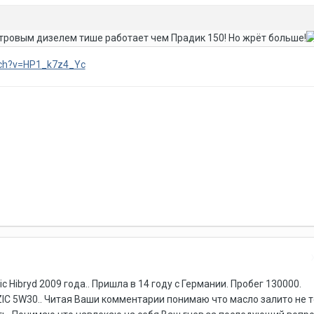
 литровым дизелем тише работает чем Прадик 150! Но жрёт больше!
tch?v=HP1_k7z4_Yc
c Hibryd 2009 года.. Пришла в 14 году с Германии. Пробег 130000.
IC 5W30.. Читая Ваши комментарии понимаю что масло залито не то