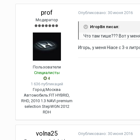
prof
Опубликовано:
30 июня 2016
Модератор
ИгорВл писал:
Что там тише??? Вот у мен
Игорь, у меня Hiace c 3-х ли
Пользователи
Специалисты
4
1 636 публикаций
Город:
Москва
Автомобиль:
FIT HYBRID,
RHD, 2010 1.3 NAVI premium
selection StepWGN 2012
RDH
volna25
Опубликовано:
30 июня 2016