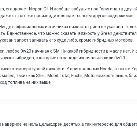
en, его делает Nippon Oil. И вообще, забудьте про "оригинал в друго
в даже от того же производителя идет совсем другое содержимое.
 Нигде в официальных источниках вязкость грина не указана. Тольк
ть. Единственное, что можно сказать: вязкость у Green действите
 указан запрет заливать его куда либо, кроме гибридных моторов.
en, любое 0w20 начиная с SM. Никакой гибридности в масле нет. И
ыпуска гибридов, в которые на заводе изначально лили 0w20.
 высокотемпературной вязкости. У оригинальных Honda, а также Ze
асел, таких как Shell, Mobil, Total, Fuchs, Motul вязкость выше, бли
сход топлива на них выше.
 наверное на ноль целых,хрен десятых.а так интересно,для общег