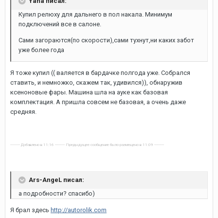
Yaha писал:
Купил релюху для дальнего в пол накала. Минимум
подключений все в салоне.
Сами загораются(по скорости),сами тухнут,ни каких забот
уже более года
Я тоже купил (( валяется в бардачке полгода уже. Собрался
ставить, и немножко, скажем так, удивился)), обнаружив
ксеноновые фары. Машина шла на ауке как базовая
комплектация. А пришла совсем не базовая, а очень даже
средняя.
---------- Добавлено в 11:16 ---------- Предыдущее сообщение было размещено в 11:09 ----------
Ars-AngeL писал:
а подробности? спасибо)
Я брал здесь
http://autorolik.com