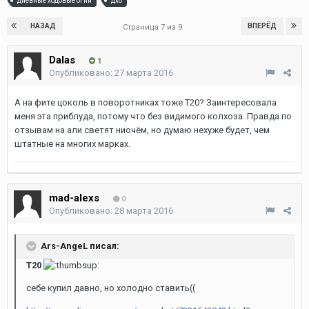
дневные ходовые огни
дхо
НАЗАД
ВПЕРЁД
Страница 7 из 9
Dalas
1
Опубликовано:
27 марта 2016
А на фите цоколь в поворотниках тоже Т20? Заинтересовала
меня эта приблуда, потому что без видимого колхоза. Правда по
отзывам на али светят ниочём, но думаю нехуже будет, чем
штатные на многих марках.
mad-alexs
0
Опубликовано:
28 марта 2016
Ars-AngeL писал:
T20
себе купил давно, но холодно ставить((