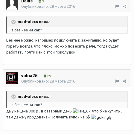
Dalas
1
Опубликовано:
28 марта 2016
mad-alexs писал:
а без нее ни как?
Без неё можно, например подключить к зажиганию, но будет
гореть всегда, что плохо, можно повесить реле, тогда будет
работать почти как с этой приблудой.
volna25
89
Опубликовано:
28 марта 2016
mad-alexs писал:
а без нее ни как?
да у не цена 300 р . в базарный день
что б не купить ,
там даже у продована - Получить купон на 5
$