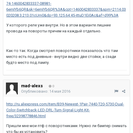
74-1460042833337-08981-
6emIYb6QR&sk=6emIYb6QR%3A&cpt=1460042833337&spm=2114.03
020208.3.213.01cUm0&dp=93.125.64.45-ittuD1Ei0Ac&af=d99%3A
У которого реле уже внутри. Но в этом варианте лишние
провода на повороты причем на каждый отдельно.
Как-то так. Когда смотрел поворотники показалось что там
место есть под дневные - внутри видно две стойки, а сзади
будто место под лампу.
mad-alexs
0
Опубликовано:
14 мая 2016
http://ru.aliexpress.com/item/B39-Newest-1Pair-7440-T20-5730-Dual-
Color-Switchback-LED-DRL-Turn-Signal-Light-Kit-
free/32398778846.html
Пришли мне мои птф с поворотниками. Нужно ли бампер снимать
что бы их установить?