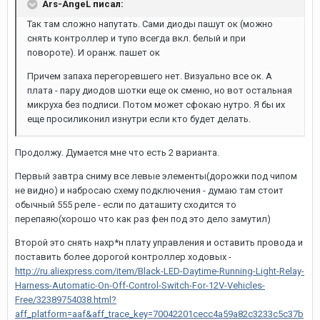
Ars-AngeL писал:
Так там сложно напутать. Сами диоды пашут ок (можно
снять контроллер и тупо всегда вкл. белый и при
повороте). И оранж. пашет ок
Причем запаха перегоревшего нет. Визуально все ок. А
плата - пару диодов шотки еще ок сменю, но вот остальная
микруха без подписи. Потом может сфокаю нутро. Я бы их
еще просиликонил изнутри если кто будет делать.
Продолжу. Думается мне что есть 2 варианта.
Первый завтра сниму все левые элементы(дорожки под чипом
не видно) и набросаю схему подключения - думаю там стоит
обычный 555 реле - если по даташиту сходится то
перепаяю(хорошо что как раз фен под это дело замутил)
Второй это снять нахр*н плату управления и оставить провода и
поставить более дорогой контроллер ходовых -
http://ru.aliexpress.com/item/Black-LED-Daytime-Running-Light-Relay-
Harness-Automatic-On-Off-Control-Switch-For-12V-Vehicles-
Free/32389754038.html?
aff_platform=aaf&aff_trace_key=70042201cecc4a59a82c3233c5c37b