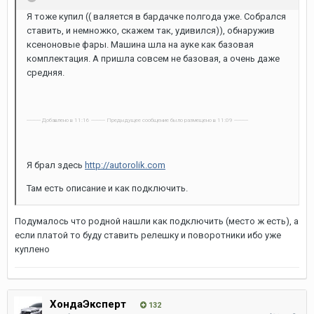
Я тоже купил (( валяется в бардачке полгода уже. Собрался
ставить, и немножко, скажем так, удивился)), обнаружив
ксеноновые фары. Машина шла на ауке как базовая
комплектация. А пришла совсем не базовая, а очень даже
средняя.
---------- Добавлено в 11:16 ---------- Предыдущее сообщение было размещено в 11:09 ----------
Я брал здесь
http://autorolik.com
Там есть описание и как подключить.
Подумалось что родной нашли как подключить (место ж есть), а
если платой то буду ставить релешку и поворотники ибо уже
куплено
ХондаЭксперт
132