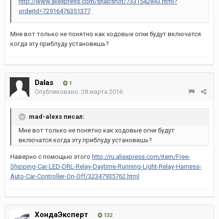
http://www.aliexpress.com/snapshot/7331542843.html?
orderId=72916476351377
Мне вот только не понятно как ходовые огни будут включатся
когда эту приблуду установишь?
Dalas
1
Опубликовано:
28 марта 2016
mad-alexs писал:
Мне вот только не понятно как ходовые огни будут
включатся когда эту приблуду установишь?
Наверно с помощью этого
http://ru.aliexpress.com/item/Free-
Shipping-Car-LED-DRL-Relay-Daytime-Running-Light-Relay-Harness-
Auto-Car-Controller-On-Off/32347935762.html
ХондаЭксперт
132