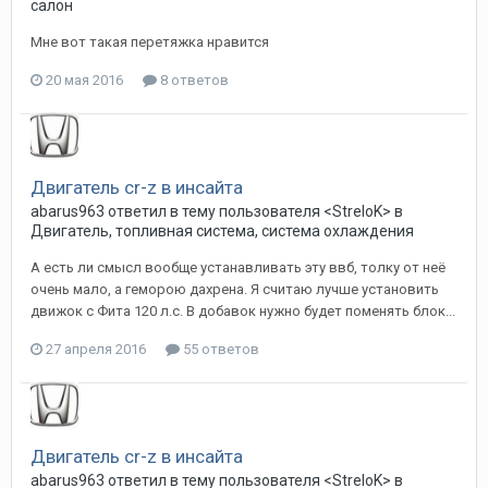
салон
Мне вот такая перетяжка нравится
20 мая 2016
8 ответов
Двигатель сr-z в инсайта
abarus963
ответил в тему пользователя
<StreloK>
в
Двигатель, топливная система, система охлаждения
А есть ли смысл вообще устанавливать эту ввб, толку от неё
очень мало, а геморою дахрена. Я считаю лучше установить
движок с Фита 120 л.с. В добавок нужно будет поменять блок...
27 апреля 2016
55 ответов
Двигатель сr-z в инсайта
abarus963
ответил в тему пользователя
<StreloK>
в