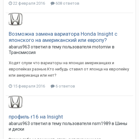
22 февраля 2016
608 ответов
Возможна замена вариатора Honda Insight с
японского на американский или европу?
abarus963
ответил в тему пользователя
motomiw
в
Трансмиссия
Ходят слухи что вариаторы на японцах американцахх и
европейках разные.Кто нибудь ставил от японца на европейку
или американца или нет?
15 февраля 2016
6 ответов
профиль r16 на Insight
abarus963
ответил в тему пользователя
nsm1989
в
Шины
и диски