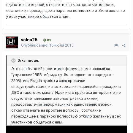
единственно верной, отказ отвечать на простые вопросы,
состояние, переходящее в параною полностью отбило желание
у всех участников общаться с ним.
volna25
89
Опубликовано:
16 июля 2015
Diks писал:
Это наш бывший посетитель форума, помешанный на
"улучшении" ВВБ гибрида путём ежедневного заряда от
220В(типа Plug-in hybrid) и спец.прокачки
спец.устройствами, использовании пиарищейся присадки в
ДВС и такого же масла. Идеи и его практика интересные, но
отсутствие понимания законов физики и химии,
предоставление информации как единственно верной,
отказ отвечать на простые вопросы, состояние,
переходящее в параною полностью отбило желание у всех
участников общаться с ним.