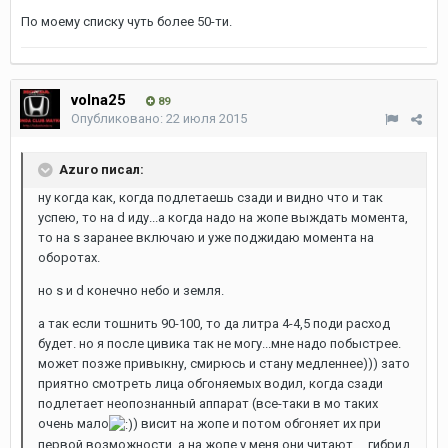
По моему списку чуть более 50-ти.
volna25
89
Опубликовано:
22 июля 2015
Azuro писал:
ну когда как, когда подлетаешь сзади и видно что и так
успею, то на d иду...а когда надо на жопе выждать момента,
то на s заранее включаю и уже поджидаю момента на
оборотах.
но s и d конечно небо и земля.
а так если тошнить 90-100, то да литра 4-4,5 поди расход
будет. но я после цивика так не могу...мне надо побыстрее.
может позже привыкну, смирюсь и стану медленнее))) зато
приятно смотреть лица обгоняемых водил, когда сзади
подлетает неопознанный аппарат (все-таки в мо таких
очень мало
) висит на жопе и потом обгоняет их при
первой возможности, а на жопе у меня они читают ... гибрид