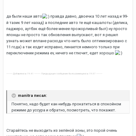
да были наши авто
правда давно, двоечка 10 лет назад и 99-
й тазик 9 лет назад) а последние авто те ещё кашалоты (делика,
паджеро, аутбэк ещё более менее прожорливый был) ну просто
японцы не просто так обновления выпускают, вот я решил
узнать может вплане расхода что-нить было оптимизировано с
11 года) а так ездит исправно, пинается немного только при
переключении режима ev, ничего не глючит, едет хорошо
---------- Добавлено в 19:41 ---------- Предыдущее сообщение было размещено в 19:37 ----------
manitra писал:
Понятно, надо будет как-нибудь прокатиться в спокойном
режиме до уссура и обратно, посмотреть, что покажет.
Старайтесь не выходить из зелёной зоны, это порой очень