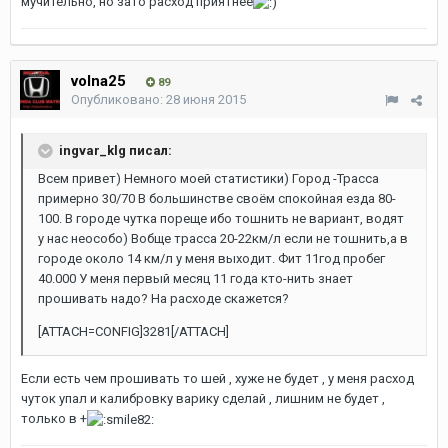
мучительно, но зато расход приятнее
volna25
89
Опубликовано:
28 июня 2015
ingvar_klg писал:
Всем привет) Немного моей статистики) Город -Трасса
примерно 30/70 В большинстве своём спокойная езда 80-
100. В городе чутка пореще ибо тошнить не вариант, водят
у нас неособо) Вобще трасса 20-22км/л если не тошнить,а в
городе около 14 км/л у меня выходит. Фит 11год пробег
40.000 У меня первый месяц 11 года кто-нить знает
прошивать надо? На расходе скажется?
[ATTACH=CONFIG]3281[/ATTACH]
Если есть чем прошивать то шей , хуже не будет , у меня расход
чуток упал и калибровку варику сделай , лишним не будет ,
только в +