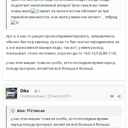
подлетает неопознанный аппарат (все-таки в мо таких
очень мало
) висит на жопе и потом обгоняет их при
первой возможности, а на жопе у меня они читают ... гибрид
про s, я как-то решил проэкспериментировать, заправляюсь
обычно бак под завязку, ну и как-то бак скатал передвигаясь на
s, и в агрессивной манере езды, так вот, у меня расход
показывал, точно не помню, короче где-то 14,0-14,5 (6,89-7,14).
у нас этих машин тоже не особо, хотя последнее время народ
походу прочухал, инсайтов всё больше и больше.
Diks
0
Опубликовано:
22 июля 2015
Alex-712 писал:
у нас этих машин тоже не особо, хотя последнее время
народ походу прочухал, инсайтов всё больше и больше.