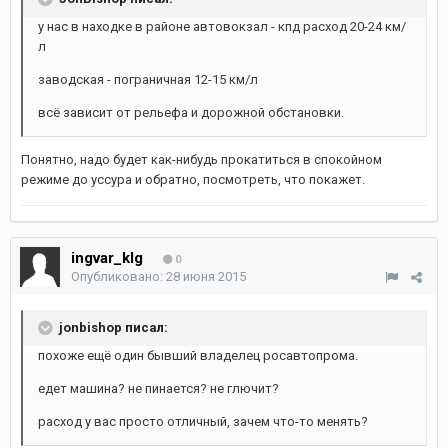
у нас в находке в районе автовокзал - кпд расход 20-24 км/
л
заводская - пограничная 12-15 км/л
всё зависит от рельефа и дорожной обстановки.
Понятно, надо будет как-нибудь прокатиться в спокойном
режиме до уссура и обратно, посмотреть, что покажет.
ingvar_klg
0
Опубликовано:
28 июня 2015
jonbishop писал:
похоже ещё один бывший владелец росавтопрома.
едет машина? не пинается? не глючит?
расход у вас просто отличный, зачем что-то менять?