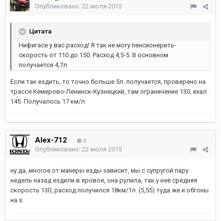
Опубликовано:
22 июля 2015
Цитата
Нифигасе у вас расход! Я так не могу пенсионерить-
скорость от 110 до 150. Расход 4,5-5. В основном
получается 4,7л
Если так ездить, то точно больше 5л. получается, проверено на
трассе Кемерово-Ленинск-Кузнецкий, там ограничение 130, ехал
145. Получалось 17 км/л.
Alex-712
0
Опубликовано:
22 июля 2015
ну да, многое от манеры езды зависит, мы с супругой пару
недель назад ездили в яровое, она рулила, так у неё средняя
скорость 130, расход получился 18км/1л. (5,55) туда же и обгоны
на s.