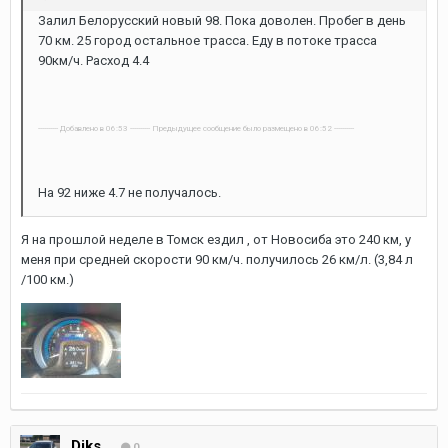
Залил Белорусский новый 98. Пока доволен. Пробег в день
70 км. 25 город остальное трасса. Еду в потоке трасса
90км/ч. Расход 4.4
---------- Добавлено в 06:53 ---------- Предыдущее сообщение было размещено в 06:52 ----------
На 92 ниже 4.7 не получалось.
Я на прошлой неделе в Томск ездил , от Новосиба это 240 км, у
меня при средней скорости 90 км/ч. получилось 26 км/л. (3,84 л
/100 км.)
Diks
0