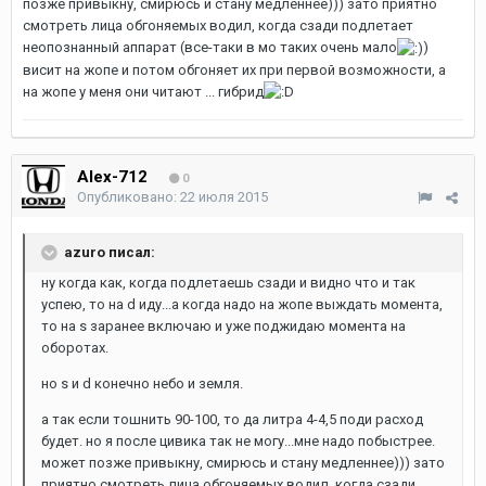
позже привыкну, смирюсь и стану медленнее))) зато приятно
смотреть лица обгоняемых водил, когда сзади подлетает
неопознанный аппарат (все-таки в мо таких очень мало
)
висит на жопе и потом обгоняет их при первой возможности, а
на жопе у меня они читают ... гибрид
Alex-712
0
Опубликовано:
22 июля 2015
azuro писал:
ну когда как, когда подлетаешь сзади и видно что и так
успею, то на d иду...а когда надо на жопе выждать момента,
то на s заранее включаю и уже поджидаю момента на
оборотах.
но s и d конечно небо и земля.
а так если тошнить 90-100, то да литра 4-4,5 поди расход
будет. но я после цивика так не могу...мне надо побыстрее.
может позже привыкну, смирюсь и стану медленнее))) зато
приятно смотреть лица обгоняемых водил, когда сзади