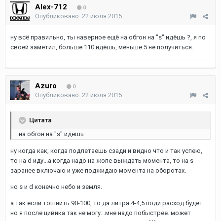
Alex-712
0
Опубликовано:
22 июля 2015
ну всё правильно, ты наверное ещё на обгон на "s" идёшь ?, я по
своей заметил, больше 110 идёшь, меньше 5 не получиться.
Azuro
0
Опубликовано:
22 июля 2015
Цитата
на обгон на "s" идёшь
ну когда как, когда подлетаешь сзади и видно что и так успею,
то на d иду...а когда надо на жопе выждать момента, то на s
заранее включаю и уже поджидаю момента на оборотах.
но s и d конечно небо и земля.
а так если тошнить 90-100, то да литра 4-4,5 поди расход будет.
но я после цивика так не могу...мне надо побыстрее. может