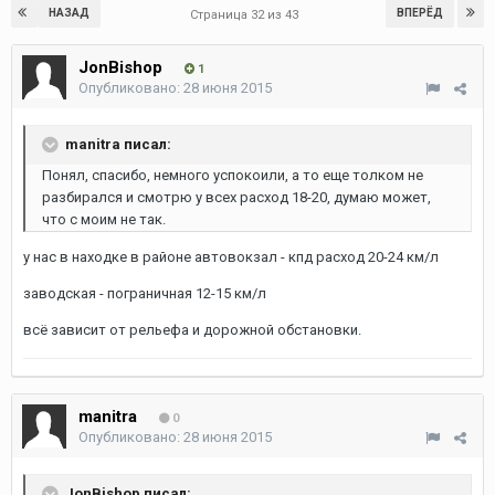
НАЗАД
ВПЕРЁД
Страница 32 из 43
JonBishop
1
Опубликовано:
28 июня 2015
manitra писал:
Понял, спасибо, немного успокоили, а то еще толком не
разбирался и смотрю у всех расход 18-20, думаю может,
что с моим не так.
у нас в находке в районе автовокзал - кпд расход 20-24 км/л
заводская - пограничная 12-15 км/л
всё зависит от рельефа и дорожной обстановки.
manitra
0
Опубликовано:
28 июня 2015
JonBishop писал: