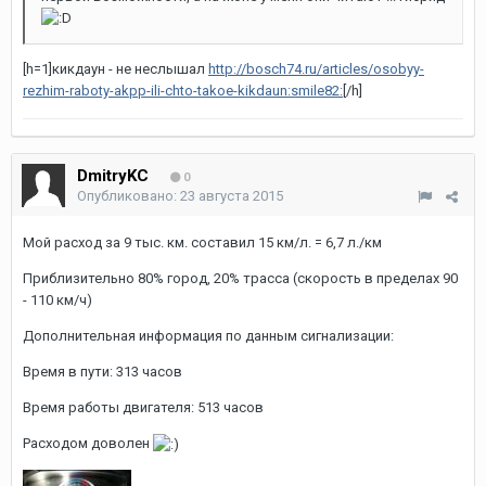
[h=1]кикдаун - не неслышал
http://bosch74.ru/articles/osobyy-
rezhim-raboty-akpp-ili-chto-takoe-kikdaun:smile82:
[/h]
DmitryKC
0
Опубликовано:
23 августа 2015
Мой расход за 9 тыс. км. составил 15 км/л. = 6,7 л./км
Приблизительно 80% город, 20% трасса (скорость в пределах 90
- 110 км/ч)
Дополнительная информация по данным сигнализации:
Время в пути: 313 часов
Время работы двигателя: 513 часов
Расходом доволен