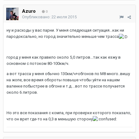
Azuro
0
Опубликовано:
22 июля 2015
ну и расходы у вас парни. У меня следующая ситуация...как ни
пародоксально, но город значительно меньше чем трасса
город у меня как правило около 5,0 литров...так как езжу в
основном с потоком 80-100км/ч.
а вот трасса у меня обычно 130км/ч+обгонов по М8 много..вишу
на жопе, все время обороты повыше чтобы уйти на нашем
валенке побыстрее в обгоне и т.д....вот по трассе получается
около 6 литров.
Но это все показания с компа, при проверке которого показало,
что он врет где-то на 0,3 в меньшую сторону