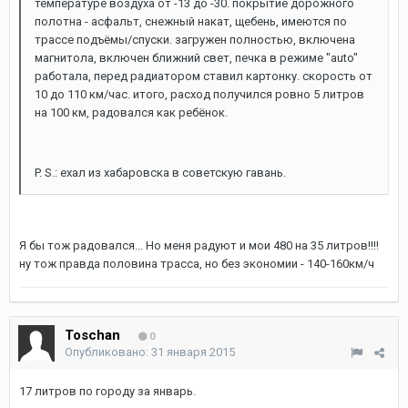
температуре воздуха от -13 до -30. покрытие дорожного
полотна - асфальт, снежный накат, щебень, имеются по
трассе подъёмы/спуски. загружен полностью, включена
магнитола, включен ближний свет, печка в режиме "auto"
работала, перед радиатором ставил картонку. скорость от
10 до 110 км/час. итого, расход получился ровно 5 литров
на 100 км, радовался как ребёнок.
P. S.: ехал из хабаровска в советскую гавань.
Я бы тож радовался... Но меня радуют и мои 480 на 35 литров!!!!
ну тож правда половина трасса, но без экономии - 140-160км/ч
Toschan
0
Опубликовано:
31 января 2015
17 литров по городу за январь.