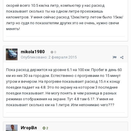
скорей всего 10.5 км/на литр, компьютер у нас расход
показывает сколько ты на одном литре проезжаешь
километров. У меня сейчас расход 12км/литр летом было 15км/
литр но судя по показателям других это не очень, нужно свечи
менять!
mikola1980
0
Опубликовано:
2 февраля 2015
Пока расход держится на уровне 6.1 на 100 км. Пробег в день 60
км из них 30 за городом. Естественно с прогревами по 15 минут
утром и вечером. На прогреве показывает расход 15 л к концу
поездки падает на 4.8. Это по экрану на котором 3 последние
поездки показывает. Не могу понять в чем разница в разных
режимах отображения на экране. Тут 4.8 там 6.1?. У меня не
показывает сколько км на 1 литре. Или непонимаю чего???
ИгорВл
2