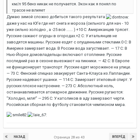
км/л 95 бенз никак не получается. Экон как я понял по
трассе не влияет
Думаю зимой сложно добиться такого результата
даже у нас на ЮГе где нет снега и мороза (сильного для нач - 10
уже сильно холодно , а -25 всё ....... ) +10 C: Американцев трясет.
Русские сажают огурцы в огородах.+2 C: У итальянцев не
заводятся машины. Русские ездят с опущенными стеклами.0 C: В
Америке замерзает вода. В России вода загустевает. — 17 C: В
Нью-Йорке домовладельцы включают отопление. Русские
последний раз в сезоне выезжают на пикники. — 42 C: В Европе
не функционирует транспорт. Русские едят мороженое на улице.
— 73 C: Финский спецназ эвакуирует Санта-Клауса из Лапландии.
Русские надевают ушанки. — 114 C: Замерзает этиловый спирт. У
русских плохое настроение. — 273 C: Абсолютный ноль,
остананавливается атомарное движение. Русские ругаются:
"Холодно, мля!" — 295 C: У католиков в аду замерзают черти.
Российская сборная по футболу становится чемпионом мира.
НАЗАД
ВПЕРЁД
Страница 28 из 43