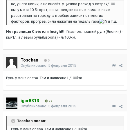
не, у него цивик, а не инсайт. у цивика расход в литрах/100
км. у меня 10.5 горит, если поездки на очень маленькие
расстояния по городу. а вообще зависит от многих
факторов: прогрев, сила нажатия на педаль газа
и т.д.
Нет разницы Civic или Insight!!!
Главное: правый руль(Япония) -
км/1л, а левый руль(Европа) - л/100км.
Toschan
0
Опубликовано:
5 февраля 2015
Руль у меня слева. Там и написано L/100km
igor8313
27
Опубликовано:
5 февраля 2015
Toschan писал:
Руль у меня слева. Там и написано L/100km