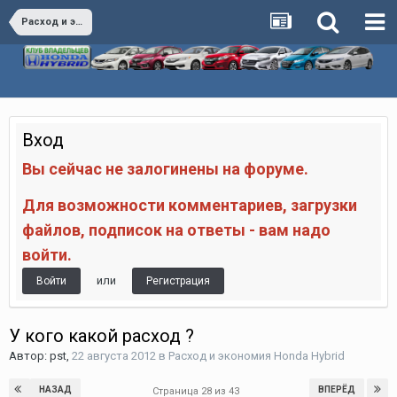
Расход и экономия Honda Hybrid
Вход
Вы сейчас не залогинены на форуме.
Для возможности комментариев, загрузки
файлов, подписок на ответы - вам надо
войти.
или
Войти
Регистрация
У кого какой расход ?
Автор:
pst
,
22 августа 2012
в
Расход и экономия Honda Hybrid
НАЗАД
ВПЕРЁД
Страница 28 из 43