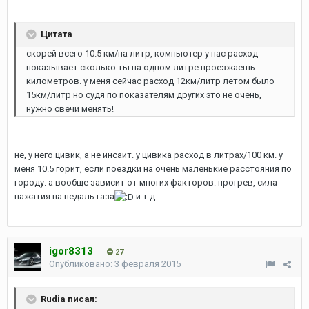
Цитата
скорей всего 10.5 км/на литр, компьютер у нас расход
показывает сколько ты на одном литре проезжаешь
километров. у меня сейчас расход 12км/литр летом было
15км/литр но судя по показателям других это не очень,
нужно свечи менять!
не, у него цивик, а не инсайт. у цивика расход в литрах/100 км. у
меня 10.5 горит, если поездки на очень маленькие расстояния по
городу. а вообще зависит от многих факторов: прогрев, сила
нажатия на педаль газа
и т.д.
igor8313
27
Опубликовано:
3 февраля 2015
Rudia писал: