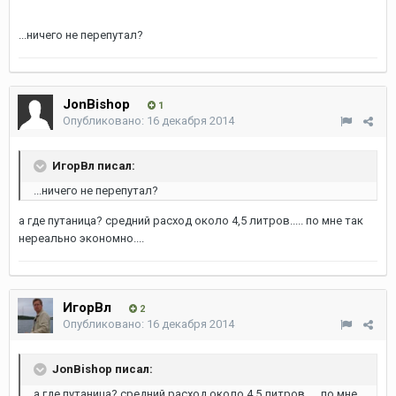
...ничего не перепутал?
JonBishop
1
Опубликовано:
16 декабря 2014
ИгорВл писал:
...ничего не перепутал?
а где путаница? средний расход около 4,5 литров..... по мне так
нереально экономно....
ИгорВл
2
Опубликовано:
16 декабря 2014
JonBishop писал:
а где путаница? средний расход около 4,5 литров..... по мне