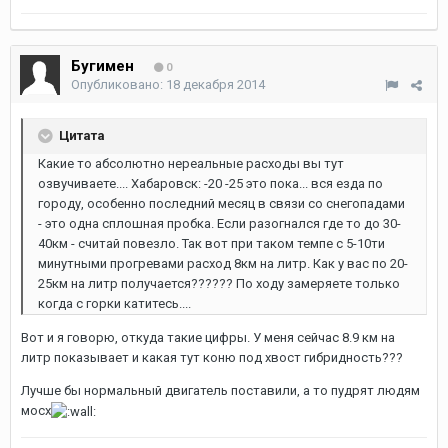
Бугимен
0
Опубликовано:
18 декабря 2014
Цитата
Какие то абсолютно нереальные расходы вы тут
озвучиваете.... Хабаровск: -20 -25 это пока... вся езда по
городу, особенно последний месяц в связи со снегопадами
- это одна сплошная пробка. Если разогнался где то до 30-
40км - считай повезло. Так вот при таком темпе с 5-10ти
минутными прогревами расход 8км на литр. Как у вас по 20-
25км на литр получается?????? По ходу замеряете только
когда с горки катитесь....
Вот и я говорю, откуда такие цифры. У меня сейчас 8.9 км на
литр показывает и какая тут коню под хвост гибридность???
Лучше бы нормальный двигатель поставили, а то пудрят людям
мосх