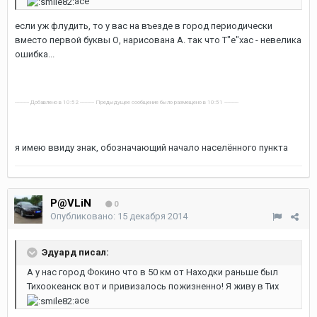
асе
если уж флудить, то у вас на въезде в город периодически
вместо первой буквы О, нарисована А. так что Т"е"хас - невелика
ошибка...
---------- Добавлено в 10:52 ---------- Предыдущее сообщение было размещено в 10:51 ----------
я имею ввиду знак, обозначающий начало населённого пункта
P@VLiN
0
Опубликовано:
15 декабря 2014
Эдуард писал:
А у нас город Фокино что в 50 км от Находки раньше был
Тихоокеанск вот и привизалось пожизненно! Я живу в Тих
асе