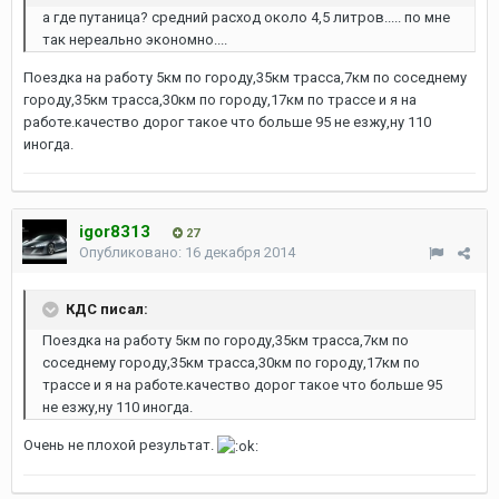
а где путаница? средний расход около 4,5 литров..... по мне
так нереально экономно....
Поездка на работу 5км по городу,35км трасса,7км по соседнему
городу,35км трасса,30км по городу,17км по трассе и я на
работе.качество дорог такое что больше 95 не езжу,ну 110
иногда.
igor8313
27
Опубликовано:
16 декабря 2014
КДС писал:
Поездка на работу 5км по городу,35км трасса,7км по
соседнему городу,35км трасса,30км по городу,17км по
трассе и я на работе.качество дорог такое что больше 95
не езжу,ну 110 иногда.
Очень не плохой результат.