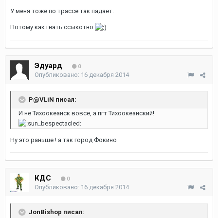
У меня тоже по трассе так падает.
Потому как гнать ссыкотно
Эдуард
0
Опубликовано:
16 декабря 2014
P@VLiN писал:
И не Тихоокеанск вовсе, а пгт Тихоокеанский!
Ну это раньше ! а так город Фокино
КДС
0
Опубликовано:
16 декабря 2014
JonBishop писал: