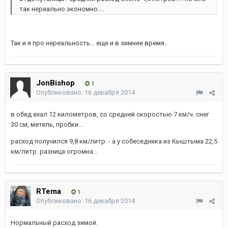
так нереально экономно....
Так и я про нереальность... еще и в зимнее время..
JonBishop
1
Опубликовано:
16 декабря 2014
в обед ехал 12 километров, со средней скоростью 7 км/ч. снег
30 см, метель, пробки...
расход получился 9,8 км/литр. - а у собеседника из Кыштыма 22,5
км/литр. разница огромна...
RTema
1
Опубликовано:
16 декабря 2014
Нормальный расход зимой.