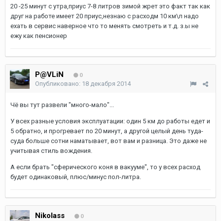
20 -25 минут с утра,приус 7-8 литров зимой жрет это факт так как
друг на работе имеет 20 приус,незнаю с расходм 10 км\л надо
ехать в сервис наверное что то менять смотреть и т.д. з.ы не
ежу как пенсионер
P@VLiN
0
Опубликовано:
18 декабря 2014
Чё вы тут развели "много-мало"...
У всех разные условия эксплуатации: один 5 км до работы едет и
5 обратно, и прогревает по 20 минут, а другой целый день туда-
суда больше сотни наматывает, вот вам и разница. Это даже не
учитывая стиль вождения.
А если брать "сферического коня в вакууме", то у всех расход
будет одинаковый, плюс/минус пол-литра.
Nikolass
0