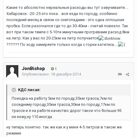
Какие то абсолютно нереальные расходы вы тут озвучиваете....
Хабаровск: -20 -25 это пока... вся езда по городу, особенно
последний месяц в связи со снегопадами - это одна сплошная
пробка. Если разогнался где то до 30-40км - считай повезло. Так
вот при таком темпе с 5-10ти минутными прогревами расход 8км
на литр. Как у вас по 20-25км на литр получается
?????? По ходу замеряете только когда с горки катитесь....
JonBishop
1
Опубликовано:
18 декабря 2014
КДС писал:
Поездка на работу 5км по городу,35км трасса,7км по
соседнему городу,35км трасса,30км по городу,17км по
трассе и я на работе.качество дорог такое что больше 95
не езжу,ну 110 иногда.
ну теперь понятно. так же как и у меня 4-5 литров в таком же
режиме