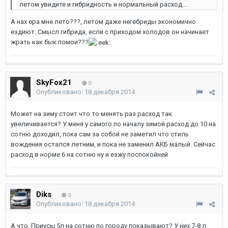
летом увидите и гибридность и нормальный расход....
А нах ера мне лето???, летом даже негебриды экономично
ездиют. Смысл гибрида, если с приходом холодов он начинает
жрать как бык помои???
SkyFox21
0
Опубликовано:
18 декабря 2014
Может на зиму стоит что то менять раз расход так
увеличивается? У меня у самого по началу зимой расход до 10 на
сотню доходил, пока сам за собой не заметил что стиль
вождения остался летним, и пока не заменил АКБ малый. Сейчас
расход в норме 6 на сотню ну и езжу поспокойней
Diks
0
Опубликовано:
18 декабря 2014
А что, Приусы 5л на сотню по городу показывают? У них 7-8 л