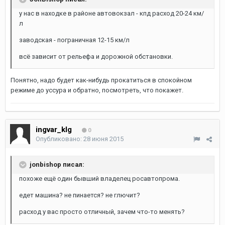
у нас в находке в районе автовокзал - кпд расход 20-24 км/
л
заводская - пограничная 12-15 км/л
всё зависит от рельефа и дорожной обстановки.
Понятно, надо будет как-нибудь прокатиться в спокойном
режиме до уссура и обратно, посмотреть, что покажет.
ingvar_klg
0
Опубликовано:
28 июня 2015
jonbishop писал:
похоже ещё один бывший владелец росавтопрома.
едет машина? не пинается? не глючит?
расход у вас просто отличный, зачем что-то менять?