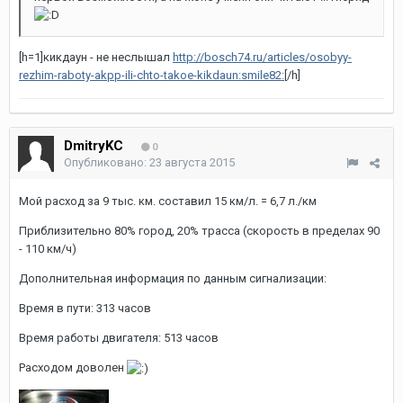
[h=1]кикдаун - не неслышал
http://bosch74.ru/articles/osobyy-
rezhim-raboty-akpp-ili-chto-takoe-kikdaun:smile82:
[/h]
DmitryKC
0
Опубликовано:
23 августа 2015
Мой расход за 9 тыс. км. составил 15 км/л. = 6,7 л./км
Приблизительно 80% город, 20% трасса (скорость в пределах 90
- 110 км/ч)
Дополнительная информация по данным сигнализации:
Время в пути: 313 часов
Время работы двигателя: 513 часов
Расходом доволен