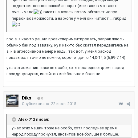
подлетает неопознанный аппарат (все-таки в мо таких
очень мало
) висит на жопе и потом обгоняет их при
первой возможности, а на жопе у меня они читают ... гибрид
про s, я как-то решил проэкспериментировать, заправляюсь
обычно бак под завязку, ну и как-то бак скатал передвигаясь на
s, и в агрессивной манере езды, так вот, у меня расход
показывал, точно не помню, короче где-то 14,0-14,5 (6,89-7,14).
у нас этих машин тоже не особо, хотя последнее время народ
походу прочухал, инсайтов всё больше и больше.
Diks
0
Опубликовано:
22 июля 2015
Alex-712 писал:
у нас этих машин тоже не особо, хотя последнее время
народ походу прочухал, инсайтов всё больше и больше.