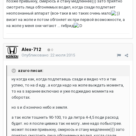
позже привыкну, смирюсь и стану медленнее))) зато приятно
смотреть лица обгоняемых водил, когда сзади подлетает
неопознанный аппарат (все-таки в мо таких очень мало
)
висит на жопе и потом обгоняет их при первой возможности, а
на жопе у меня они читают ... гибрид
Alex-712
0
Опубликовано:
22 июля 2015
azuro писал:
ну когда как, когда подлетаешь сзади и видно что и так
успею, то на d иду...а когда надо на жопе выждать момента,
то на s заранее включаю и уже поджидаю момента на
оборотах.
но s и d конечно небо и земля.
а так если тошнить 90-100, то да литра 4-4,5 поди расход
будет. но я после цивика так не могу...мне надо побыстрее.
может позже привыкну, смирюсь и стану медленнее))) зато
приятно смотреть лица обгоняемых водил, когда сзади