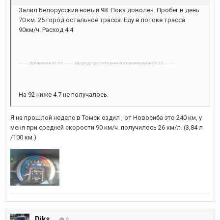
Залил Белорусский новый 98. Пока доволен. Пробег в день
70 км. 25 город остальное трасса. Еду в потоке трасса
90км/ч. Расход 4.4
---------- Добавлено в 06:53 ---------- Предыдущее сообщение было размещено в 06:52 ----------
На 92 ниже 4.7 не получалось.
Я на прошлой неделе в Томск ездил , от Новосиба это 240 км, у
меня при средней скорости 90 км/ч. получилось 26 км/л. (3,84 л
/100 км.)
Diks
0