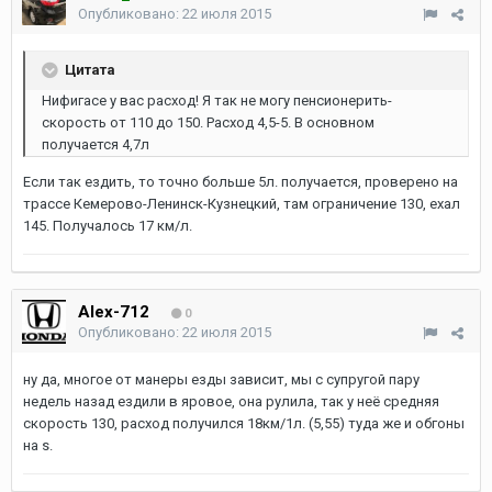
Опубликовано:
22 июля 2015
Цитата
Нифигасе у вас расход! Я так не могу пенсионерить-
скорость от 110 до 150. Расход 4,5-5. В основном
получается 4,7л
Если так ездить, то точно больше 5л. получается, проверено на
трассе Кемерово-Ленинск-Кузнецкий, там ограничение 130, ехал
145. Получалось 17 км/л.
Alex-712
0
Опубликовано:
22 июля 2015
ну да, многое от манеры езды зависит, мы с супругой пару
недель назад ездили в яровое, она рулила, так у неё средняя
скорость 130, расход получился 18км/1л. (5,55) туда же и обгоны
на s.