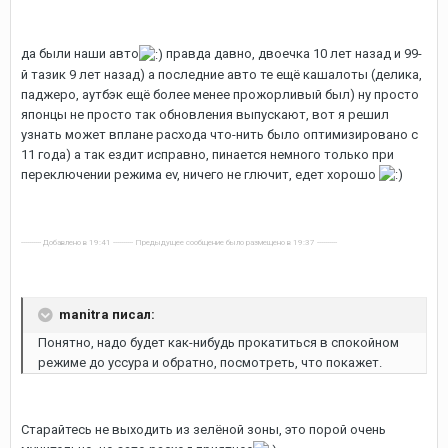
да были наши авто
правда давно, двоечка 10 лет назад и 99-
й тазик 9 лет назад) а последние авто те ещё кашалоты (делика,
паджеро, аутбэк ещё более менее прожорливый был) ну просто
японцы не просто так обновления выпускают, вот я решил
узнать может вплане расхода что-нить было оптимизировано с
11 года) а так ездит исправно, пинается немного только при
переключении режима ev, ничего не глючит, едет хорошо
---------- Добавлено в 19:41 ---------- Предыдущее сообщение было размещено в 19:37 ----------
manitra писал:
Понятно, надо будет как-нибудь прокатиться в спокойном
режиме до уссура и обратно, посмотреть, что покажет.
Старайтесь не выходить из зелёной зоны, это порой очень