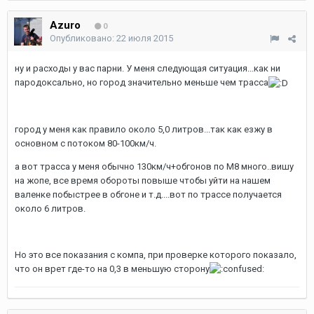
Azuro
0
Опубликовано:
22 июля 2015
ну и расходы у вас парни. У меня следующая ситуация...как ни
пародоксально, но город значительно меньше чем трасса
город у меня как правило около 5,0 литров...так как езжу в
основном с потоком 80-100км/ч.
а вот трасса у меня обычно 130км/ч+обгонов по М8 много..вишу
на жопе, все время обороты повыше чтобы уйти на нашем
валенке побыстрее в обгоне и т.д....вот по трассе получается
около 6 литров.
Но это все показания с компа, при проверке которого показало,
что он врет где-то на 0,3 в меньшую сторону