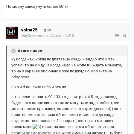
По моему списку чуть более 50-ти.
volna25
89
Опубликовано:
22 июля 2015
Azuro писал:
ну когда как, когда подлетаешь сзади и видно что и так
успею, то на d иду...а когда надо на жопе выждать момента,
то на s заранее включаю и уже поджидаю момента на
оборотах.
но s и d конечно небо и земля.
а так если тошнить 90-100, то да литра 4-4,5 поди расход
будет. но я после цивика так не могу...мне надо побыстрее.
может позже привыкну, смирюсь и стану медленнее))) зато
приятно смотреть лица обгоняемых водил, когда сзади
подлетает неопознанный аппарат (все-таки в мо таких
очень мало
) висит на жопе и потом обгоняет их при
первой возможности, а на жопе у меня они читают ... гибрид