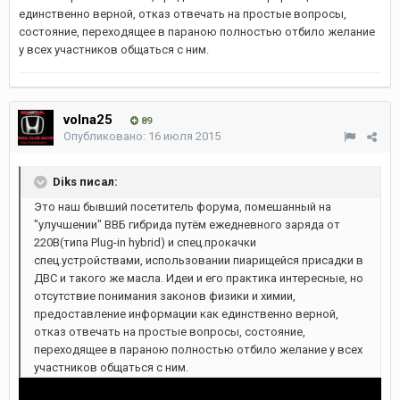
единственно верной, отказ отвечать на простые вопросы,
состояние, переходящее в параною полностью отбило желание
у всех участников общаться с ним.
volna25
89
Опубликовано:
16 июля 2015
Diks писал:
Это наш бывший посетитель форума, помешанный на
"улучшении" ВВБ гибрида путём ежедневного заряда от
220В(типа Plug-in hybrid) и спец.прокачки
спец.устройствами, использовании пиарищейся присадки в
ДВС и такого же масла. Идеи и его практика интересные, но
отсутствие понимания законов физики и химии,
предоставление информации как единственно верной,
отказ отвечать на простые вопросы, состояние,
переходящее в параною полностью отбило желание у всех
участников общаться с ним.