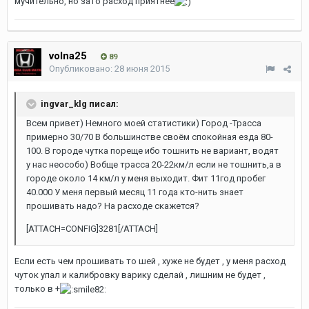
мучительно, но зато расход приятнее
volna25
89
Опубликовано:
28 июня 2015
ingvar_klg писал:
Всем привет) Немного моей статистики) Город -Трасса
примерно 30/70 В большинстве своём спокойная езда 80-
100. В городе чутка пореще ибо тошнить не вариант, водят
у нас неособо) Вобще трасса 20-22км/л если не тошнить,а в
городе около 14 км/л у меня выходит. Фит 11год пробег
40.000 У меня первый месяц 11 года кто-нить знает
прошивать надо? На расходе скажется?
[ATTACH=CONFIG]3281[/ATTACH]
Если есть чем прошивать то шей , хуже не будет , у меня расход
чуток упал и калибровку варику сделай , лишним не будет ,
только в +