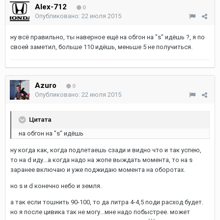
Alex-712
0
Опубликовано:
22 июля 2015
ну всё правильно, ты наверное ещё на обгон на "s" идёшь ?, я по
своей заметил, больше 110 идёшь, меньше 5 не получиться.
Azuro
0
Опубликовано:
22 июля 2015
Цитата
на обгон на "s" идёшь
ну когда как, когда подлетаешь сзади и видно что и так успею,
то на d иду...а когда надо на жопе выждать момента, то на s
заранее включаю и уже поджидаю момента на оборотах.
но s и d конечно небо и земля.
а так если тошнить 90-100, то да литра 4-4,5 поди расход будет.
но я после цивика так не могу...мне надо побыстрее. может