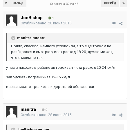
НАЗАД
ВПЕРЁД
Страница 32 из 43
JonBishop
1
Опубликовано:
28 июня 2015
manitra писал:
Понял, спасибо, немного успокоили, а то еще толком не
разбирался и смотрю у всех расход 18-20, думаю может,
что с моим не так.
у нас в находке в районе автовокзал - кпд расход 20-24 км/л
заводская - пограничная 12-15 км/л
всё зависит от рельефа и дорожной обстановки.
manitra
0
Опубликовано:
28 июня 2015
JonBishop писал: