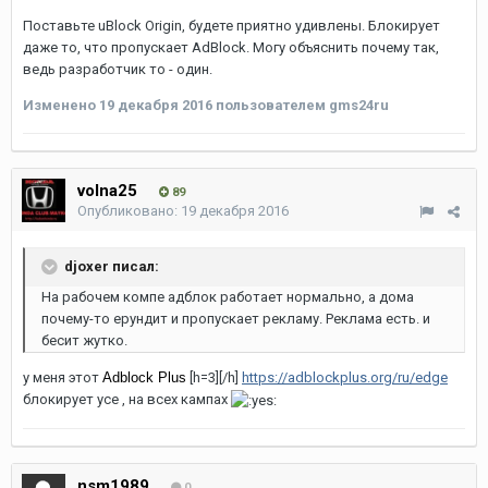
Поставьте uBlock Origin, будете приятно удивлены. Блокирует
даже то, что пропускает AdBlock. Могу объяснить почему так,
ведь разработчик то - один.
Изменено
19 декабря 2016
пользователем gms24ru
volna25
89
Опубликовано:
19 декабря 2016
djoxer писал:
На рабочем компе адблок работает нормально, а дома
почему-то ерундит и пропускает рекламу. Реклама есть. и
бесит жутко.
у меня этот
Adblock Plus
[h=3][/h]
https://adblockplus.org/ru/edge
блокирует усе , на всех кампах
nsm1989
0