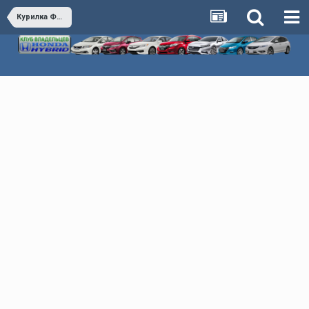
Курилка Флудилка