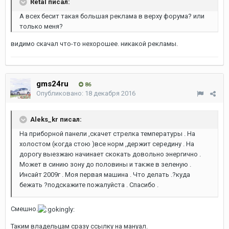
Retal писал:
А всех бесит такая большая реклама в верху форума? или
только меня?
видимо скачал что-то нехорошее. никакой рекламы.
gms24ru
86
Опубликовано:
18 декабря 2016
Aleks_kr писал:
На приборной панели ,скачет стрелка температуры . На
холостом (когда стою )все норм ,держит середину . На
дорогу выезжаю начинает скокать довольно энергично .
Может в синию зону до половины и также в зеленую .
Инсайт 2009г . Моя первая машина . Что делать .?куда
бежать ?подскажите пожалуйста . Спасибо .
Смешно.
Таким владельцам сразу ссылку на мануал.