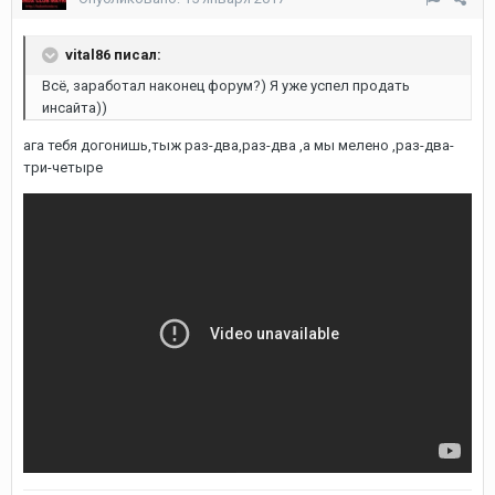
vital86 писал:
Всё, заработал наконец форум?) Я уже успел продать
инсайта))
ага тебя догонишь,тыж раз-два,раз-два ,а мы мелено ,раз-два-
три-четыре