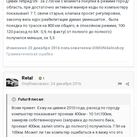
Цивик гибрид'09-. За 2700 км с момента покупки в режиме город/
область, при достаточно активной манере езды по компьютеру
показывает 7.7, свечи старые, клапана просят регулировки,
закончу весь курс реабилитации думаю уменьшится... была
поездка по трассе на 800 км общего, в спокойном режиме, 100-
120 расход по БК -5,9, по факту( от полного до полного)
получился меньше, ок 5,5
Изменено
23 декабря 2016
пользователем DIMONdalnoboy
Грамматическая ошибка
Retal
1
Опубликовано:
24 декабря 2016
Futur8 писал:
Всем привет. Езжу на цивике 2010 года, расход по городу
компьютер показывает проехав 400км - 10.1л\100км,
замеряв собственноручно (заправка до полного бака,
проехал 400км, залил опять до полного) получилось 7.9л на
100км. Может ли так компьтер ошибаться и я вижу что это