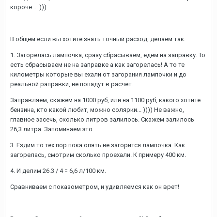
короче.... )))
В общем если вы хотите знать точный расход, делаем так:
1. Загорелась лампочка, сразу сбрасываем, едем на заправку. То
есть сбрасываем не на заправке а как загорелась! А то те
километры которые вы ехали от загорания лампочки и до
реальной раправки, не попадут в расчет.
Заправляем, скажем на 1000 руб, или на 1100 руб, какого хотите
бензина, кто какой любит, можно солярки... )))) Не важно,
главное засечь, сколько литров залилось. Скажем залилось
26,3 литра. Запоминаем это.
3. Ездим то тех пор пока опять не загорится лампочка. Как
загорелась, смотрим сколько проехали. К примеру 400 км.
4. И делим 26.3 / 4 = 6,6 л/100 км.
Сравниваем с показометром, и удивляемся как он врет!