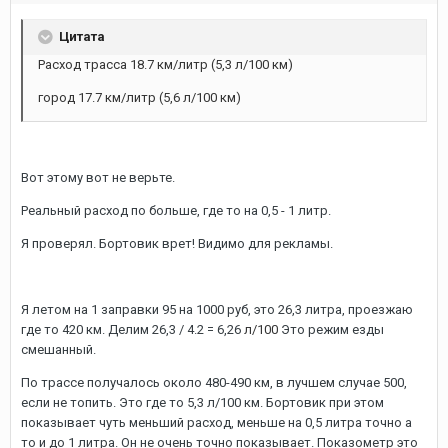
Цитата
Расход трасса 18.7 км/литр (5,3 л/100 км)
город 17.7 км/литр (5,6 л/100 км)
Вот этому вот не верьте.
Реальный расход по больше, где то на 0,5 - 1 литр.
Я проверял. Бортовик врет! Видимо для рекламы.
Я летом на 1 заправки 95 на 1000 руб, это 26,3 литра, проезжаю
где то 420 км. Делим 26,3 / 4.2 = 6,26
л/100
Это режим езды
смешанный.
По трассе получалось около 480-490 км, в лучшем случае 500,
если не топить. Это где то 5,3 л/100 км. Бортовик при этом
показывает чуть меньший расход, меньше на 0,5 литра точно а
то и до 1 литра. Он не очень точно показывает. Показометр это