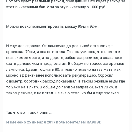
Вот это будет реальный расход, правдивый! Это будет расход за
этот выкатанный бак. Или за эту выкатанную 1000 руб.
Можно поэкспериментировать, между 95-м и 92-м.
И еще для справки. От лампочки до реальной остановке, я
проезжал 70 км, и она не встала. Так получилось, что поехал в
незнакомое место, и по дороге, забыл заправится, а оказалось
ехать дальше чем я предполагал. В общем по трассе загорелась
лампочка. Давай тошнить 80, и плавно плавно на газ жать, как
можно эффективнее использовать рекуперацию. Сбросил
одометр, бортовик расход показывал, в таком режиме езды где
то 24км на 1 литр. В общем до первой заправки, ехал 70 км, в
таком режиме, и не встал. Не знаю столько бы я еще проехал.
Так что вот такой опыт...
Изменено
25 января 2017
пользователем RA9UBD