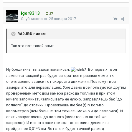
igor8313
27
Опубликовано:
25 января 2017
RA9UBD писал:
Так что вот такой опыт...
Ну бредятины ты здесь понаписал.
Во первых твоя
лампочка каждый раз будет загораться в разные моменты -
очень сильно зависит от скорости движения. Поэтому твои
замеры это для первоклашек. Уже давно все пользуются другим
проверенным методом замера расхода топлива и при этом
ничего запоминать/записывать не нужно. Заправляешь бак "до
полного" до отсечки. Проезжаешь
любое(!)
N кол-во
километров (чем больше, тем точнее - можно и до лампочки). И
опять заправляешь до полного (желательно на той же
заправке). И вот это залитое кол-во топлива делишь на
пройденное 0,01*N км. Вот это и будет точный расход.