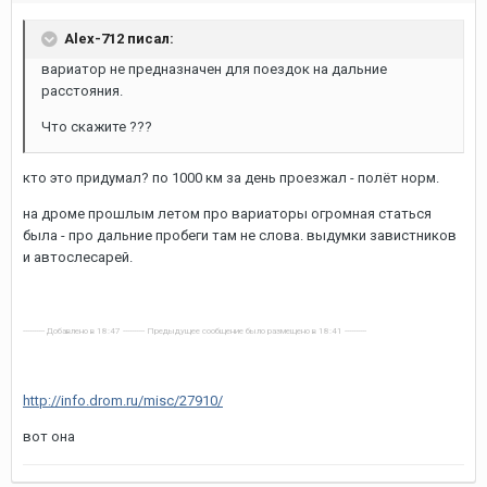
Alex-712 писал:
вариатор не предназначен для поездок на дальние
расстояния.
Что скажите ???
кто это придумал? по 1000 км за день проезжал - полёт норм.
на дроме прошлым летом про вариаторы огромная статься
была - про дальние пробеги там не слова. выдумки завистников
и автослесарей.
---------- Добавлено в 18:47 ---------- Предыдущее сообщение было размещено в 18:41 ----------
http://info.drom.ru/misc/27910/
вот она