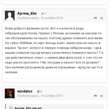
Артем_khv
0
Опубликовано:
16 ноября 2014
Всем доброго времени суток. Вот и я влился в ряды
гибридоводов Honda. Привез с Японии, ни книжек ни наклеек по
тех обслуживанию не нашел, поэтому думаю поменять все жижи.
На табло 50000км, но черт японца знает, менял или нет масло в
варике. Так вот, вопрос в первую очередь хабаровчанам - где в
нашем славном городе можно качественно поменять масло? Т.е.
где действительно знают о замене двух фильтров, о том, что не
надо масло прогонять 7-8ю литрами и нальют все по уровню?
Про наличие расходников даже не спрашиваю - вряд ли где то в
наличии..
vandalos
2
Опубликовано:
16 ноября 2014
Артем_khv писал: