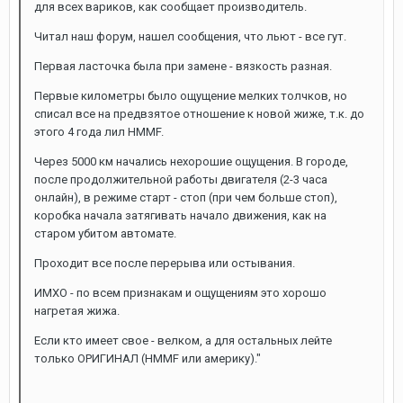
для всех вариков, как сообщает производитель.
Читал наш форум, нашел сообщения, что льют - все гут.
Первая ласточка была при замене - вязкость разная.
Первые километры было ощущение мелких толчков, но
списал все на предвзятое отношение к новой жиже, т.к. до
этого 4 года лил HMMF.
Через 5000 км начались нехорошие ощущения. В городе,
после продолжительной работы двигателя (2-3 часа
онлайн), в режиме старт - стоп (при чем больше стоп),
коробка начала затягивать начало движения, как на
старом убитом автомате.
Проходит все после перерыва или остывания.
ИМХО - по всем признакам и ощущениям это хорошо
нагретая жижа.
Если кто имеет свое - велком, а для остальных лейте
только ОРИГИНАЛ (HMMF или америку)."