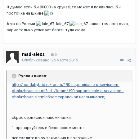
Я думаю если бы 80000 на круизе, то может и появилась бы
проточка на шкиве
А уж по России
:laie_67:
какая там проточка,
варик только успевает бегать туда сюда.
mad-alexs
0
Опубликовано:
25 марта 2015
Руслан писал:
http://hondahybrid.ru/forum/190-napominanie-o-servisnom-
obsluzhivanie.html?uri=/forum/190-napominanie-o-servisnom-
obsluzhivanie.htmlсброс сервисной напоминалки;
сброс сервисной напоминалки;
1. припаркуйтесь в безопасном месте.
переведите ключ зажигания в положение