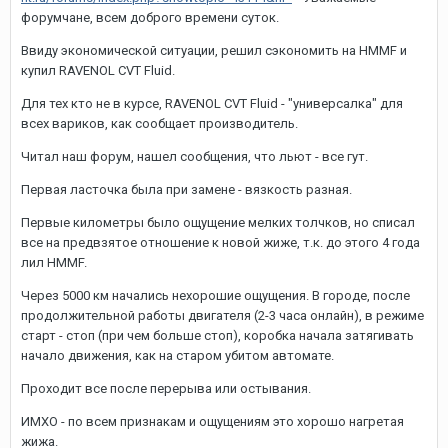
форумчане, всем доброго времени суток.
Ввиду экономической ситуации, решил сэкономить на HMMF и
купил RAVENOL CVT Fluid.
Для тех кто не в курсе, RAVENOL CVT Fluid - "универсалка" для
всех вариков, как сообщает производитель.
Читал наш форум, нашел сообщения, что льют - все гут.
Первая ласточка была при замене - вязкость разная.
Первые километры было ощущение мелких толчков, но списал
все на предвзятое отношение к новой жиже, т.к. до этого 4 года
лил HMMF.
Через 5000 км начались нехорошие ощущения. В городе, после
продолжительной работы двигателя (2-3 часа онлайн), в режиме
старт - стоп (при чем больше стоп), коробка начала затягивать
начало движения, как на старом убитом автомате.
Проходит все после перерыва или остывания.
ИМХО - по всем признакам и ощущениям это хорошо нагретая
жижа.