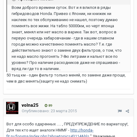
Всем доброго времени суток. Вот и я влился в ряды
гибридоводов Honda. Привез с Японии, ни книжек ни
наклеек по тех обслуживанию не нашел, поэтому думаю
поменять все жижи. На табло 50000км, но черт японца
знает, менял или нет масло в варике. Так вот, вопрос в
первую очередь хабаровчанам - где в нашем славном
городе можно качественно поменять масло? Т.е. где
действительно знают о замене двух фильтров, о том, что
не надо масло прогонять 7-8ю литрами и нальют все по
уровню? Про наличие расходников даже не спрашиваю -
вряд ли где то в наличии..
50 тыщ км - один фильтр только меняй, по замене даже проще,
чем в двс менять(защиту не надо снимать)
volna25
89
Опубликовано:
23 марта 2015
Вот для особо одаренных ..... , ПРЕДУПРЕЖДЕНИЕ по вариатору!,
Для тех кто ищет аналоги HMMF -
http://honda-
fit.ru/forums/index.php?showtopic=43114&hl=
" Уважаемые