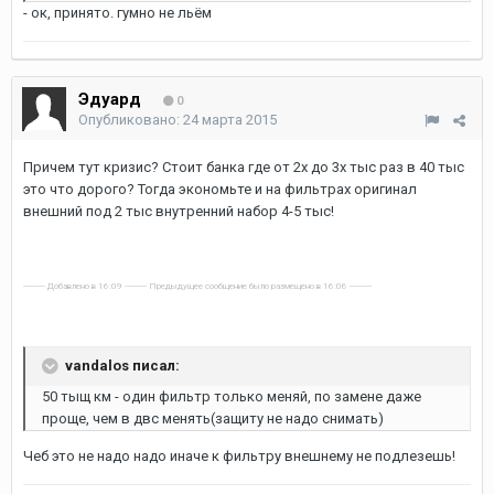
- ок, принято. гумно не льём
Эдуард
0
Опубликовано:
24 марта 2015
Причем тут кризис? Стоит банка где от 2х до 3х тыс раз в 40 тыс
это что дорого? Тогда экономьте и на фильтрах оригинал
внешний под 2 тыс внутренний набор 4-5 тыс!
---------- Добавлено в 16:09 ---------- Предыдущее сообщение было размещено в 16:06 ----------
vandalos писал:
50 тыщ км - один фильтр только меняй, по замене даже
проще, чем в двс менять(защиту не надо снимать)
Чеб это не надо надо иначе к фильтру внешнему не подлезешь!