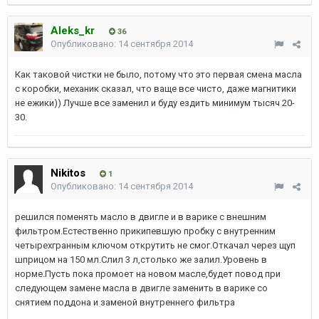
Aleks_kr
36
Опубликовано:
14 сентября 2014
Как таковой чистки не было, потому что это первая смена масла
с коробки, механик сказал, что ваще все чисто, даже магнитики
не ежики)) Лучше все заменил и буду ездить минимум тысяч 20-
30.
Nikitos
1
Опубликовано:
14 сентября 2014
решился поменять масло в двигле и в варике с внешним
фильтром.Естественно прикипевшую пробку с внутренним
четырехгранным ключом открутить не смог.Откачал через щуп
шприцом на 150 мл.Слил 3 л,столько же залил.Уровень в
норме.Пусть пока промоет на новом масле,будет повод при
следующем замене масла в двигле заменить в варике со
снятием поддона и заменой внутреннего фильтра