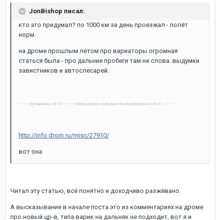
JonBishop писал:
кто это придумал? по 1000 км за день проезжал - полёт
норм.
на дроме прошлым летом про вариаторы огромная
статься была - про дальние пробеги там не слова. выдумки
завистников и автослесарей.
---------- Добавлено в 18:47 ---------- Предыдущее сообщение было размещено в 18:41 ----------
http://info.drom.ru/misc/27910/
вот она
Читал эту статью, всё понятно и доходчиво разжёвано.
А высказывание в начале поста это из комментариях на дроме
про новый цр-в, типа варик на дальняк не подходит, вот я и