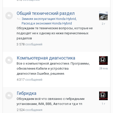
2025
Общий технический раздел
Зимняя эксплуатация Honda Hybrid
21
Расход и экономия Honda Hybrid
марта
Обсуждаем те технические вопросы, которые не
2024
подходят не к одному из ниже перечисленных
разделов
3 578
сообщений
Компьютерная диагностика
Все о компьютерной диагностике. Программы,
28
обновление.Кабели и устройства
января
диагностики.Ошибки, решение.
4 317
сообщений
Гибридка
Обсуждаем всё что связанно с гибридными
2
установками, IMA, ВВБ, Автостоп и тд и тп
апреля
2 524
сообщения
2025