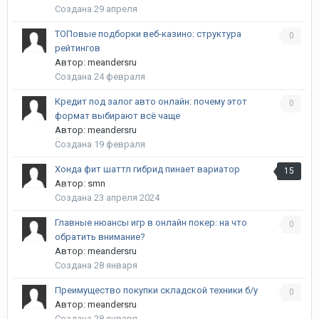
Создана
29 апреля
ТОПовые подборки веб-казино: структура
0
рейтингов
Автор:
meandersru
Создана
24 февраля
Кредит под залог авто онлайн: почему этот
0
формат выбирают всё чаще
Автор:
meandersru
Создана
19 февраля
Хонда фит шаттл гибрид пинает вариатор
15
Автор:
smn
Создана
23 апреля 2024
Главные нюансы игр в онлайн покер: на что
0
обратить внимание?
Автор:
meandersru
Создана
28 января
Преимущество покупки складской техники б/у
0
Автор:
meandersru
Создана
28 января