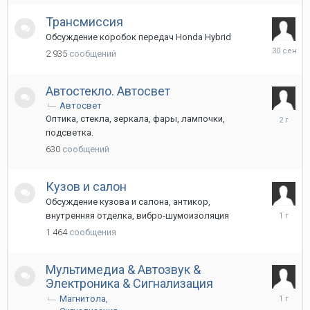
Трансмиссия
Обсуждение коробок передач Honda Hybrid
30
2 935
сообщений
сентябр
2025
Автостекло. Автосвет
Автосвет
3
Оптика, стекла, зеркала, фары, лампочки,
августа
подсветка.
2024
630
сообщений
Кузов и салон
Обсуждение кузова и салона, антикор,
9
внутренняя отделка, вибро-шумоизоляция
декабря
1 464
сообщения
2024
Мультимедиа & Автозвук &
Электроника & Сигнализация
23
Магнитола
мая