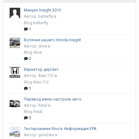
Мануал Insight 2010
Автор:
batterfly
в
Blog batterfly
1
Болячки нашего Honda Insight
Автор:
drive
в
Blog drive
2
Вариатор дергает
Автор:
Alex-712
в
Blog Alex-712
1
Перевод меню настроек авто
Автор:
Retal
в
Blog Retal
5
Тестирование блога. Информация EPA
Автор:
gms24ru
в