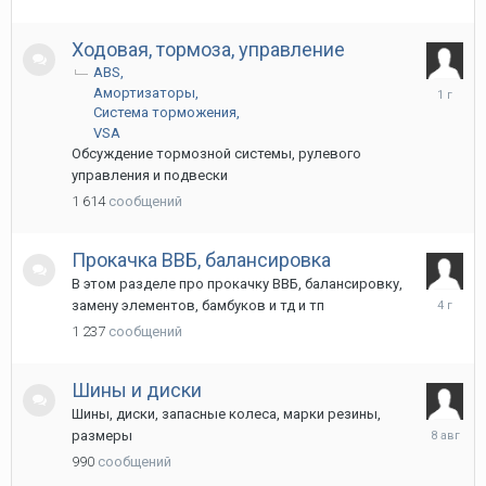
Ходовая, тормоза, управление
ABS
29
Амортизаторы
октября
Система торможения
2024
VSA
Обсуждение тормозной системы, рулевого
управления и подвески
1 614
сообщений
Прокачка ВВБ, балансировка
В этом разделе про прокачку ВВБ, балансировку,
27
замену элементов, бамбуков и тд и тп
августа
1 237
сообщений
2021
Шины и диски
Шины, диски, запасные колеса, марки резины,
8
размеры
августа
990
сообщений
2025