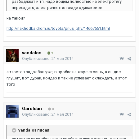
разбодяжат и тп, надо вощем полностью на электротягу
переходить, электричество везде одинаковое.
на такой?
http://nakhodka.drom.ru/toyota/prius_phv/14667551.html
vandalos
2
Опубликовано:
21 мая 2014
автостоп задолбал уже, в пробке на жаре стоишь, а он двс
глушит, вот дурак, кондёр и так не успевает охлаждать, а этот
того
Garoldan
0
Опубликовано:
21 мая 2014
vandalos писал:
автостоп задолбал уже, в пробке на жаре стоишь, а он двс