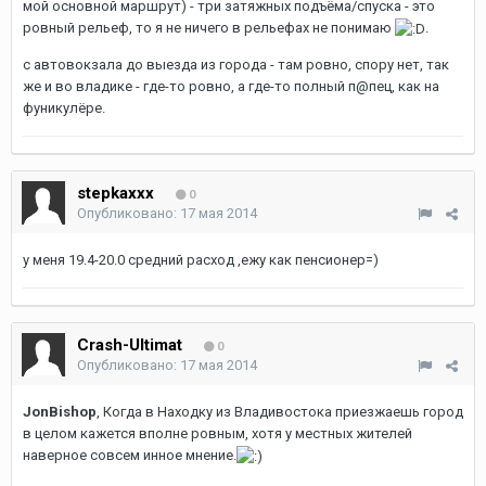
мой основной маршрут) - три затяжных подъёма/спуска - это
ровный рельеф, то я не ничего в рельефах не понимаю
.
с автовокзала до выезда из города - там ровно, спору нет, так
же и во владике - где-то ровно, а где-то полный п@пец, как на
фуникулёре.
stepkaxxx
0
Опубликовано:
17 мая 2014
у меня 19.4-20.0 средний расход ,ежу как пенсионер=)
Crash-Ultimat
0
Опубликовано:
17 мая 2014
JonBishop
, Когда в Находку из Владивостока приезжаешь город
в целом кажется вполне ровным, хотя у местных жителей
наверное совсем инное мнение.