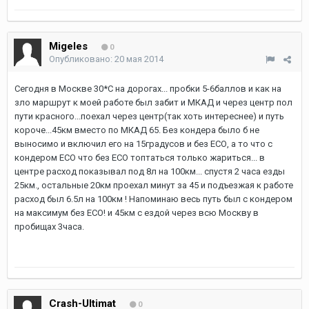
Migeles
0
Опубликовано:
20 мая 2014
Сегодня в Москве 30*С на дорогах... пробки 5-6баллов и как на
зло маршрут к моей работе был забит и МКАД и через центр пол
пути красного...поехал через центр(так хоть интереснее) и путь
короче...45км вместо по МКАД 65. Без кондера было б не
выносимо и включил его на 15градусов и без ЕСО, а то что с
кондером ЕСО что без ЕСО топтаться только жариться... в
центре расход показывал под 8л на 100км... спустя 2 часа езды
25км., остальные 20км проехал минут за 45 и подъезжая к работе
расход был 6.5л на 100км ! Напоминаю весь путь был с кондером
на максимум без ЕСО! и 45км с ездой через всю Москву в
пробищах 3часа.
Crash-Ultimat
0