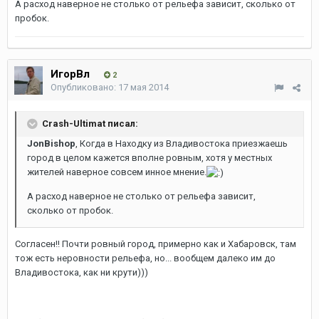
А расход наверное не столько от рельефа зависит, сколько от
пробок.
ИгорВл
2
Опубликовано:
17 мая 2014
Crash-Ultimat писал:
JonBishop
, Когда в Находку из Владивостока приезжаешь
город в целом кажется вполне ровным, хотя у местных
жителей наверное совсем инное мнение.
А расход наверное не столько от рельефа зависит,
сколько от пробок.
Согласен!! Почти ровный город, примерно как и Хабаровск, там
тож есть неровности рельефа, но... вообщем далеко им до
Владивостока, как ни крути)))