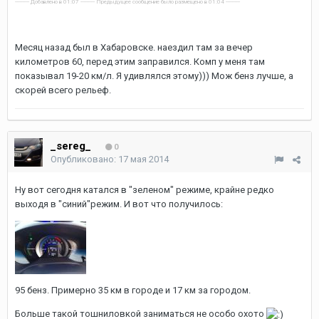
---------- Добавлено в 01:07 ---------- Предыдущее сообщение было размещено в 01:04 ----------
Месяц назад был в Хабаровске. наездил там за вечер
километров 60, перед этим заправился. Комп у меня там
показывал 19-20 км/л. Я удивлялся этому))) Мож бенз лучше, а
скорей всего рельеф.
_sereg_
0
Опубликовано:
17 мая 2014
Ну вот сегодня катался в "зеленом" режиме, крайне редко
выходя в "синий"режим. И вот что получилось:
95 бенз. Примерно 35 км в городе и 17 км за городом.
Больше такой тошниловкой заниматься не особо охото