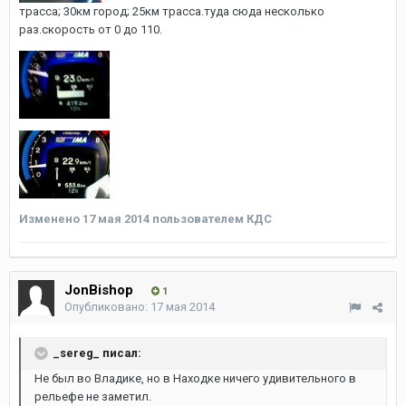
трасса; 30км город; 25км трасса.туда сюда несколько
раз.скорость от 0 до 110.
Изменено
17 мая 2014
пользователем КДС
JonBishop
1
Опубликовано:
17 мая 2014
_sereg_ писал:
Не был во Владике, но в Находке ничего удивительного в
рельефе не заметил.