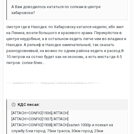
А Вам доводилось кататься по сопкам в центре
хабаровска?
смотря где в Находке. по Хабаровску катался неделю, ибо жил
на Ленина, возле большого и красивого храма. Перекрёстки в
центре неудобные, а в остальном ездить легче чем во владике и
Находке. А рельеф в Находке замечательный, так сказать
разноуровневый, на можно по одним района ездить и расход 8-
10 литров на сотню будет как не экономь, а есть места где 4-5
литров. сопки блин...
---------- Добавлено в 18:53 ---------- Предыдущее сообщение было размещено в 18:51 ----------
КДС писал:
[ATTACH=CONFIG]1936[/ATTACH]
[ATTACH=CONFIG]1937[/ATTACH]
[ATTACH=CONFIG]1938[/ATTACH]залил 1000р и поехал на
службу.5 км город; 75км трасса; 30км город; 25км