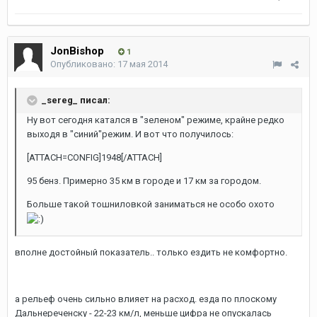
JonBishop
1
Опубликовано:
17 мая 2014
_sereg_ писал:
Ну вот сегодня катался в "зеленом" режиме, крайне редко
выходя в "синий"режим. И вот что получилось:
[ATTACH=CONFIG]1948[/ATTACH]
95 бенз. Примерно 35 км в городе и 17 км за городом.
Больше такой тошниловкой заниматься не особо охото
вполне достойный показатель.. только ездить не комфортно.
а рельеф очень сильно влияет на расход. езда по плоскому
Дальнереченску - 22-23 км/л, меньше цифра не опускалась