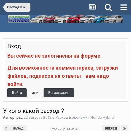
Расход и экономия Honda Hybrid
Вход
Вы сейчас не залогинены на форуме.
Для возможности комментариев, загрузки
файлов, подписок на ответы - вам надо
войти.
или
Войти
Регистрация
У кого какой расход ?
Автор:
pst
,
22 августа 2012
в
Расход и экономия Honda Hybrid
НАЗАД
ВПЕРЁД
Страница 14 из 43