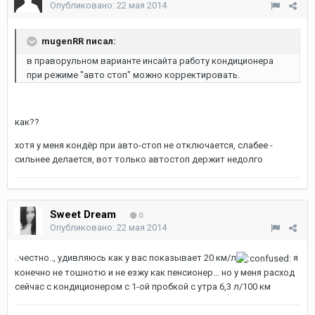
Опубликовано:
22 мая 2014
mugenRR писал:
в праворульном варианте инсайта работу кондиционера
при режиме "авто стоп" можно корректировать.
как??
хотя у меня кондёр при авто-стоп не отключается, слабее -
сильнее делается, вот только автостоп держит недолго
Sweet Dream
0
Опубликовано:
22 мая 2014
..честно.., удивляюсь как у вас показывает 20 км/л
я
конечно не тошнотю и не езжу как пенсионер... но у меня расход
сейчас с кондиционером с 1-ой пробкой с утра 6,3 л/100 км