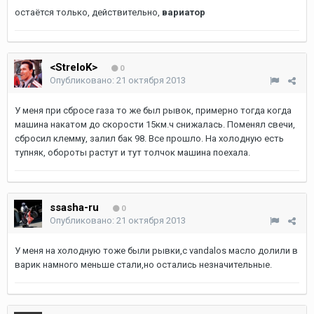
остаётся только, действительно,
вариатор
<StreloK>
0
Опубликовано:
21 октября 2013
У меня при сбросе газа то же был рывок, примерно тогда когда
машина накатом до скорости 15км.ч снижалась. Поменял свечи,
сбросил клемму, залил бак 98. Все прошло. На холодную есть
тупняк, обороты растут и тут толчок машина поехала.
ssasha-ru
0
Опубликовано:
21 октября 2013
У меня на холодную тоже были рывки,с vandalos масло долили в
варик намного меньше стали,но остались незначительные.