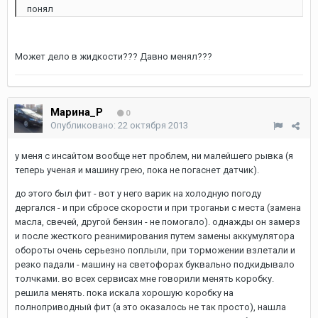
понял
Может дело в жидкости??? Давно менял???
Марина_Р
0
Опубликовано:
22 октября 2013
у меня с инсайтом вообще нет проблем, ни малейшего рывка (я
теперь ученая и машину грею, пока не погаснет датчик).
до этого был фит - вот у него варик на холодную погоду
дергался - и при сбросе скорости и при троганьи с места (замена
масла, свечей, другой бензин - не помогало). однажды он замерз
и после жесткого реанимирования путем замены аккумулятора
обороты очень серьезно поплыли, при торможении взлетали и
резко падали - машину на светофорах буквально подкидывало
толчками. во всех сервисах мне говорили менять коробку.
решила менять. пока искала хорошую коробку на
полноприводный фит (а это оказалось не так просто), нашла