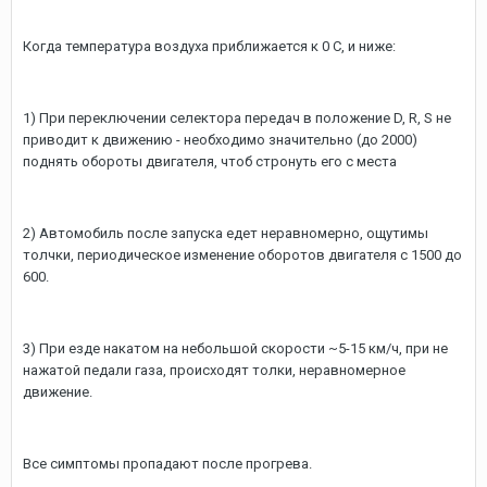
Когда температура воздуха приближается к 0 С, и ниже:
1) При переключении селектора передач в положение D, R, S не
приводит к движению - необходимо значительно (до 2000)
поднять обороты двигателя, чтоб стронуть его с места
2) Автомобиль после запуска едет неравномерно, ощутимы
толчки, периодическое изменение оборотов двигателя с 1500 до
600.
3) При езде накатом на небольшой скорости ~5-15 км/ч, при не
нажатой педали газа, происходят толки, неравномерное
движение.
Все симптомы пропадают после прогрева.