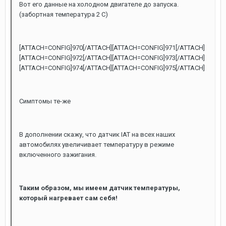
Вот его данные на холодном двигателе до запуска.
(забортная температура 2 С)
[ATTACH=CONFIG]970[/ATTACH][ATTACH=CONFIG]971[/ATTACH]
[ATTACH=CONFIG]972[/ATTACH][ATTACH=CONFIG]973[/ATTACH]
[ATTACH=CONFIG]974[/ATTACH][ATTACH=CONFIG]975[/ATTACH]
Симптомы те-же
В дополнении скажу, что датчик IAT на всех наших
автомобилях увеличивает температуру в режиме
включенного зажигания.
Таким образом, мы имеем датчик температуры,
который нагревает сам себя!