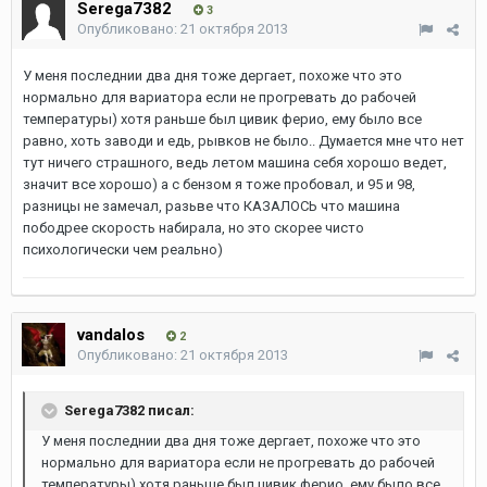
Serega7382
3
Опубликовано:
21 октября 2013
У меня последнии два дня тоже дергает, похоже что это
нормально для вариатора если не прогревать до рабочей
температуры) хотя раньше был цивик ферио, ему было все
равно, хоть заводи и едь, рывков не было.. Думается мне что нет
тут ничего страшного, ведь летом машина себя хорошо ведет,
значит все хорошо) а с бензом я тоже пробовал, и 95 и 98,
разницы не замечал, разьве что КАЗАЛОСЬ что машина
пободрее скорость набирала, но это скорее чисто
психологически чем реально)
vandalos
2
Опубликовано:
21 октября 2013
Serega7382 писал:
У меня последнии два дня тоже дергает, похоже что это
нормально для вариатора если не прогревать до рабочей
температуры) хотя раньше был цивик ферио, ему было все