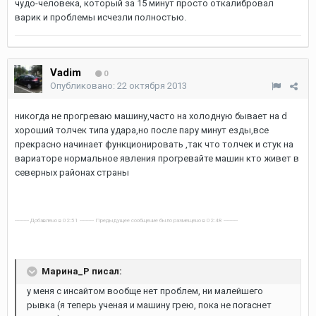
чудо-человека, который за 15 минут просто откалибровал
варик и проблемы исчезли полностью.
Vadim
0
Опубликовано:
22 октября 2013
никогда не прогреваю машину,часто на холодную бывает на d
хороший толчек типа удара,но после пару минут езды,все
прекрасно начинает функционировать ,так что толчек и стук на
вариаторе нормальное явления прогревайте машин кто живет в
северных районах страны
---------- Добавлено в 02:51 ---------- Предыдущее сообщение было размещено в 02:48 ----------
Марина_Р писал:
у меня с инсайтом вообще нет проблем, ни малейшего
рывка (я теперь ученая и машину грею, пока не погаснет