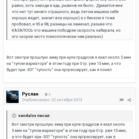
равно, хоть заводи и едь, рывков не было.. Думается мне
что нет тут ничего страшного, ведь летом машина себя
хорошо ведет, значит все хорошо) а с бензом я тоже
пробовал, и 95 и 98, разницы не замечал, разьве что
КАЗАЛОСЬ что машина пободрее скорость набирала, но
это скорее чисто психологически чем реально)
Вот смотри прошлую зиму при нуле градусов я ехал около 5 мин
на "тупом вариаторе" в этом году при 0 гр. уже 15 мин, а что
будет при -30? "тупость" она пргрессирует, как я понял
Руслан
0
Опубликовано:
22 октября 2013
vandalos писал:
Вот смотри прошлую зиму при нуле градусов я ехал около
5 мин на "тупом вариаторе" в этом году при 0 гр. уже 15 мин,
а что будет при -30? "тупость" она пргрессирует, как я