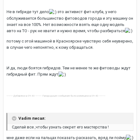
Не в гибриде тут дело
это активист фит-клуба, у него
обслуживается большинство фитоводов города и эту машину он
знает на все 100%. Нет возможности взять еще одну модель
авто на ТО - рук не хватит и нужно время, чтобы разбираться
потому с этой машиной в Красноярске чувствую себя неуверено,
в случае чего непонятно, к кому обращаться.
И да, люди боятся гибридов. Тем не менее те же фитоводы ждут
гибридный фит. Прям ждут
---------- Добавлено в 09:43 ---------- Предыдущее сообщение было размещено в 09:40 ----------
Vadim писал:
Сделай все ,чтобы узнать секрет его мастерства !
мне даже если на пальцах показать-расказать, вряд ли пойму