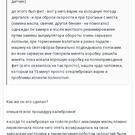
датчик).
до этого был фит - вот у него варик на холодную погоду
дергался - и при сбросе скорости и при троганьи с места
(замена масла, свечей, другой бензин - не помогало).
однажды он замерз и после жесткого реанимирования
путем замены аккумулятора обороты очень серьезно
поплыли, при торможении взлетали и резко падали -
машину на светофорах буквально подкидывало толчками.
во всех сервисах мне говорили менять коробку. решила
менять. пока искала хорошую коробку на полноприводный
фит (а это оказалось не так просто), нашла чудо-человека,
который за 15 минут просто откалибровал варик и
проблемы исчезли полностью.
Как же он это сделал?
опишите всю процедуру калибровки!
я когда то калибровал на тойоте робот ,максимум месяц плавно
переключала после чего опять возвращалась на свои
заводские настройки и переключения роботом скоростей были