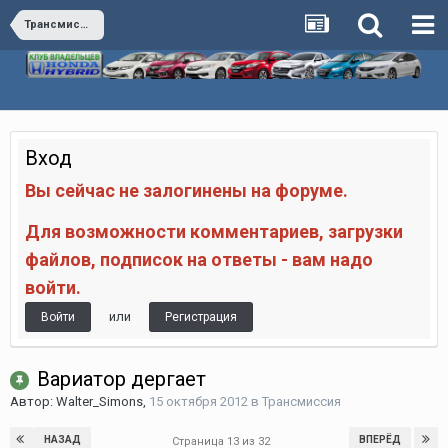
Трансмиссия
Вход
Вы сейчас не залогинены на форуме.
Для возможности комментариев, загрузки
файлов, подписок на ответы - вам надо
войти.
или
Войти
Регистрация
Вариатор дергает
Автор:
Walter_Simons
,
15 октября 2012
в
Трансмиссия
НАЗАД
ВПЕРЁД
Страница 13 из 32