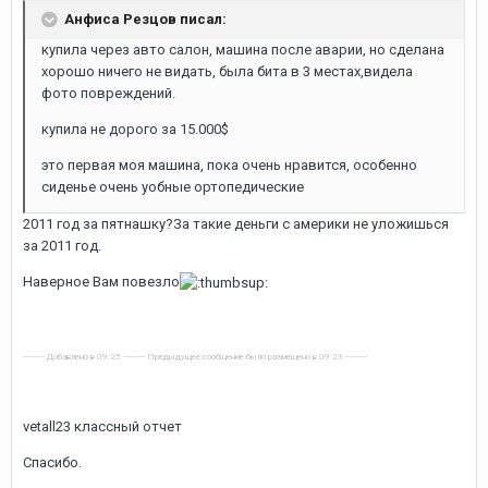
Анфиса Резцов писал:
купила через авто салон, машина после аварии, но сделана
хорошo ничего не видать, была бита в 3 местах,видела
фото повреждений.
купила не дорого за 15.000$
это первая моя машина, пока очень нравится, особенно
сиденье очень уобные ортопeдические
2011 год за пятнашку?За такие деньги с америки не уложишься
за 2011 год.
Наверное Вам повезло
---------- Добавлено в 09:25 ---------- Предыдущее сообщение было размещено в 09:23 ----------
vetall23 классный отчет
Спасибо.