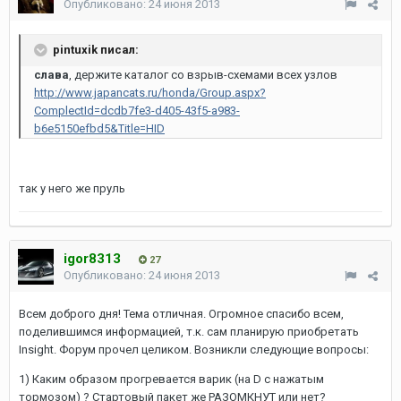
Опубликовано:
24 июня 2013
pintuxik писал:
слава
, держите каталог со взрыв-схемами всех узлов
http://www.japancats.ru/honda/Group.aspx?
ComplectId=dcdb7fe3-d405-43f5-a983-
b6e5150efbd5&Title=HID
так у него же пруль
igor8313
27
Опубликовано:
24 июня 2013
Всем доброго дня! Тема отличная. Огромное спасибо всем,
поделившимся информацией, т.к. сам планирую приобретать
Insight. Форум прочел целиком. Возникли следующие вопросы:
1) Каким образом прогревается варик (на D с нажатым
тормозом) ? Стартовый пакет же РАЗОМКНУТ или нет?