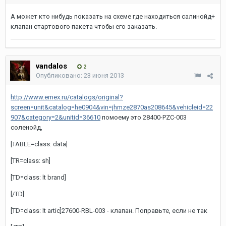
А может кто нибудь показать на схеме где находиться салинойд+
клапан стартового пакета чтобы его заказать.
vandalos
2
Опубликовано:
23 июня 2013
http://www.emex.ru/catalogs/original?
screen=unit&catalog=he0904&vin=jhmze2870as208645&vehicleid=22
907&category=2&unitid=36610
помоему это 28400-PZC-003
соленойд,
[TABLE=class: data]
[TR=class: sh]
[TD=class: lt brand]
[/TD]
[TD=class: lt artic]27600-RBL-003 - клапан. Поправьте, если не так