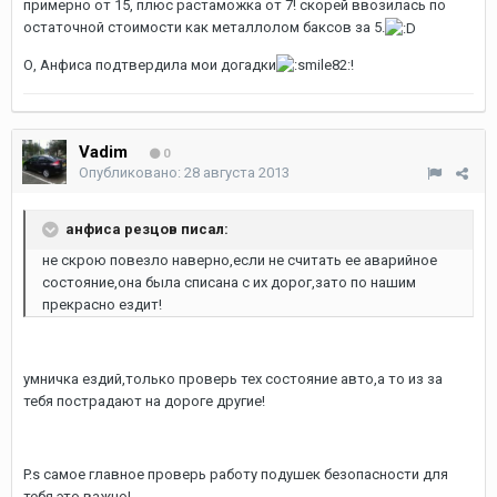
примерно от 15, плюс растаможка от 7! скорей ввозилась по
остаточной стоимости как металлолом баксов за 5.
О, Анфиса подтвердила мои догадки
!
Vadim
0
Опубликовано:
28 августа 2013
анфиса резцов писал:
не скрою повезло наверно,если не считать ее аварийное
состояние,она была списана с их дорог,зато по нашим
прекрасно ездит!
умничка ездий,только проверь тех состояние авто,а то из за
тебя пострадают на дороге другие!
P.s самое главное проверь работу подушек безопасности для
тебя это важно!