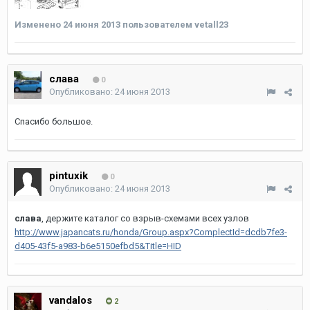
Изменено
24 июня 2013
пользователем vetall23
слава
0
Опубликовано:
24 июня 2013
Спасибо большое.
pintuxik
0
Опубликовано:
24 июня 2013
слава
, держите каталог со взрыв-схемами всех узлов
http://www.japancats.ru/honda/Group.aspx?ComplectId=dcdb7fe3-
d405-43f5-a983-b6e5150efbd5&Title=HID
vandalos
2