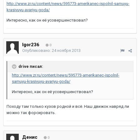
http://www.zr.ru/content/news/595773-amerikanec-ispolnil-samuyu-
krasivuyu-avariyu-goda/
Интересно, как он её усовершенствовал?
Igor236
0
Опубликовано:
24 ноября 2013
drive писал:
http://www.zr.ru/content/news/595773-amerikanec-ispolnil-
samuyu-krasivuyu-avariyu-goda/
Интересно, как он её усовершенствовал?
Походу там только кузов родной и всё. Наш движок навряд ли
можно так форсировать.
Денис
0