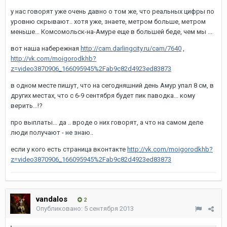
у нас говорят уже очень давно о том же, что реальных цифры по
уровню скрывают.. хотя уже, знаете, метром больше, метром
меньше... Комсомольск-на-Амуре еще в большей беде, чем мы ...
вот наша набережная
http://cam.darlingcity.ru/cam/7640
,
http://vk.com/moigorodkhb?
z=video3870906_166095945%2Fab9c82d4923ed83873
в одном месте пишут, что на сегодняшний день Амур упал 8 см, в
других местах, что с 6-9 сентября будет пик паводка... кому
верить...!?
про выплаты... да .. вроде о них говорят, а что на самом деле
люди получают - не знаю..
если у кого есть страница вконтакте
http://vk.com/moigorodkhb?
z=video3870906_166095945%2Fab9c82d4923ed83873
vandalos
2
Опубликовано:
5 сентября 2013