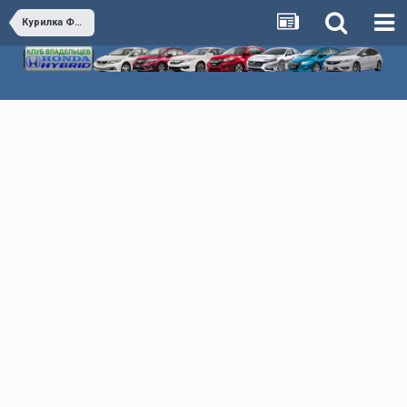
Курилка Флудилка