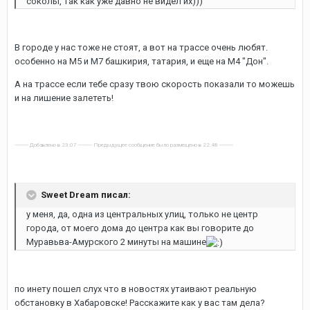
соколы, так как уже давно не видел их)))
В городе у нас тоже не стоят, а вот на трассе очень любят.
особенно на М5 и М7 башкирия, татария, и еще на М4 "Дон".
А на трассе если тебе сразу твою скорость показали то можешь
и на лишение залететь!
---------- Добавлено в 23:07 ---------- Предыдущее сообщение было размещено в 22:48 ----------
Sweet Dream писал:
у меня, да, одна из центральных улиц, только не центр
города, от моего дома до центра как вы говорите до
Муравьва-Амурского 2 минуты на машине
по инету пошел слух что в новостях утаивают реальную
обстановку в Хабаровске! Расскажите как у вас там дела?