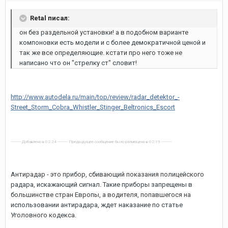
Retal писал:
он без раздельной установки! а в подобном варианте
компоновки есть модели и с более демократичной ценой и
так же все определяющие. кстати про него тоже не
написано что он "стрелку ст" словит!
http://www.autodela.ru/main/top/review/radar_detektor_-
Street_Storm_Cobra_Whistler_Stinger_Beltronics_Escort
---------- Добавлено в 02:24 ---------- Предыдущее сообщение было размещено в 02:19 ----------
Антирадар - это прибор, сбивающий показания полицейского
радара, искажающий сигнал. Такие приборы запрещены в
большинстве стран Европы, а водителя, попавшегося на
использовании антирадара, ждет наказание по статье
Уголовного кодекса.