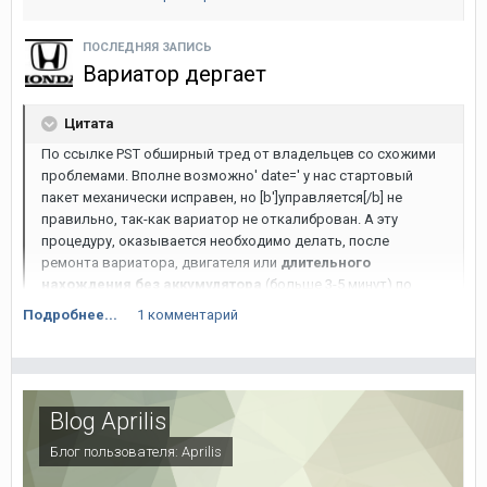
А вообще коврики очень хорошие, еще один эфект ФАУ
появился. Раньше у тех кто садился в машину впервые
возникал ФАУ какая приборка в инсайте, сейчас еще и фау
ПОСЛЕДНЯЯ ЗАПИСЬ
какие коврики, где взял )))[/quote']
Вариатор дергает
Цитата
По ссылке PST обширный тред от владельцев со схожими
проблемами. Вполне возможно' date=' у нас стартовый
пакет механически исправен, но [b']управляется[/b] не
правильно, так-как вариатор не откалиброван. А эту
процедуру, оказывается необходимо делать, после
ремонта вариатора, двигателя или
длительного
нахождения без аккумулятора
(больше 3-5 минут) по
мануалу. Наш вариант последний, ибо корабль, поезд, и
Подробнее...
1 комментарий
автомобилевоз, там все со снятым AКБ.
Приведу выжимки из форума фитоводов. Есть два способа
Blog Aprilis
калибровки:
Блог пользователя:
Aprilis