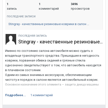
1
1
3496
запись
комментарий
просмотров
ПОСЛЕДНИЕ ЗАПИСИ
Stingray - качественные резиновые коврики в салон …
ПОСЛЕДНЯЯ ЗАПИСЬ
Stingray - качественные резиновые коврики в салон Volkswagen Golf 5.
Именно по состоянию салона автомобиля можно судить о
владельце транспортного средства. Пришедшие в негодность
коврики, порванная обивка сидений и грязные стекла
однозначно свидетельствуют о том, что автомобиль находится
в плачевном состоянии.
Одним из самых значимых аксессуаров, обеспечивающим
чистоту и порядок в салоне является автомобильный коврик.
Основное назначение этого элемента – защита днища машины
от преждевременной коррозии и механических повреждений.
Своевременная замена этого относительно недорогого
Подробнее...
1 комментарий
аксессуара позволит избежать дорогостоящего ремонта,
связанного с устранением последствий коррозионного