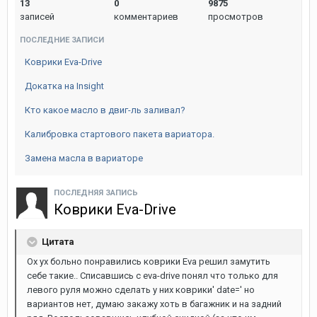
13
0
9875
Фильтр воздушный ДВС (OEM): 17220-RBJ-000
записей
комментариев
просмотров
ПОСЛЕДНИЕ ЗАПИСИ
Фильтр салона (OEM): 80291-TF0-941
Коврики Eva-Drive
Фильтр масляный двигателя (OEM): 15400-RTA-003 и
Докатка на Insight
15400-RTA-004
Кто какое масло в двиг-ль заливал?
ФИЛЬТР коробки (OEM): 25430-PLR-003 «Проточный
Калибровка стартового пакета вариатора.
специально поставили. что бы в варик не лазить зря,
Замена масла в вариаторе
меняется при каждой замене масла, т.е. через 40000
км. Стоит между радиатором и двигателем. под
ПОСЛЕДНЯЯ ЗАПИСЬ
капотом видно! Номер фильтра; 25430-PLR-003! Ну а
Коврики Eva-Drive
ключ, простой квадрат 3/8, он же средний, ну и шайба
нужна под пробку, номер; 90471-PX4-000.»
Цитата
Ох ух больно понравились коврики Eva решил замутить
СВЕЧИ
себе такие.. Списавшись с eva-drive понял что только для
левого руля можно сделать у них коврики' date=' но
Оригинальные номер (OEM): 12290-RBJ-003
вариантов нет, думаю закажу хоть в багажник и на задний