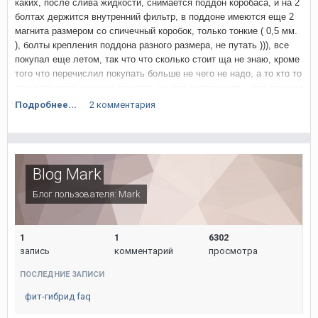
каких, после слива жидкости, снимается поддон коробаса, и на 2
болтах держится внутренний фильтр, в поддоне имеются еще 2
магнита размером со спичечный коробок, только тонкие ( 0,5 мм.
), болты крепления поддона разного размера, не путать ))), все
Отправлено с моего iPhone используя Tapatalk
покупал еще летом, так что что сколько стоит ща не знаю, кроме
того что перечислил покупать больше не чего не надо, а то кто то
там резиновое колечко докупал, не все в комплекте,
для замены
понадобилось :
Подробнее...
2 комментария
Масло для вариатора Honda — для CVT, 4L, Japan Honda
0826099904
ФИЛЬТР коробки (OEM): 25430-PLR-003 "Проточный"
Blog Mark
25420 – RBL – 003 - Внутренний / мелкой очистки
Блог пользователя:
Mark
21814 – RPS – 000 - Прокладка поддона
1
1
6302
запись
комментарий
просмотра
ПОСЛЕДНИЕ ЗАПИСИ
фит-гибрид faq