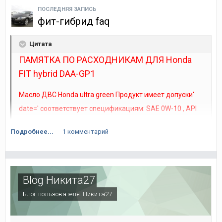
ПОСЛЕДНЯЯ ЗАПИСЬ
фит-гибрид faq
Цитата
ПАМЯТКА ПО РАСХОДНИКАМ ДЛЯ Honda
FIT hybrid DAA-GP1
Всем УДАЧИ!
Масло ДВС Honda ultra green Продукт имеет допуски'
date=' соответствует спецификациям: SAE 0W-10 , API
SN, ILSAC GF-5
Подробнее...
1 комментарий
Если такого нет заливаем это
Масло моторное Honda Ultra LEO SN 0w20 (синтетика) 4
литра 08217-99974
Blog Никита27
Блог пользователя:
Никита27
Масло для вариатора Honda - Трансмиссионное масло
HONDA HMMF для CVT, 4L, Japan Honda 0826099904